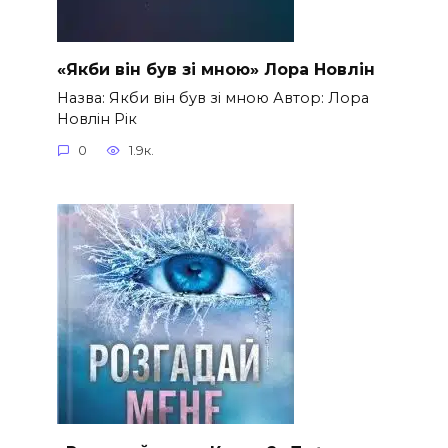
«Якби він був зі мною» Лора Новлін
Назва: Якби він був зі мною Автор: Лора
Новлін Рік
0
1.9к.