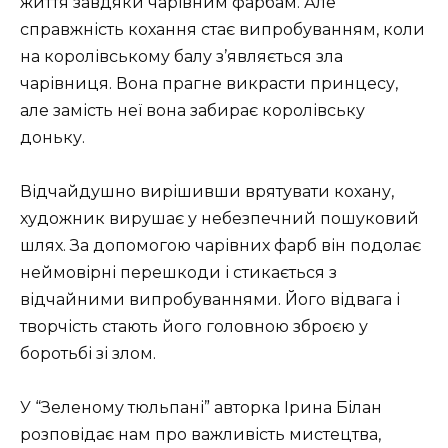
життя завдяки чарівним фарбам. Але
справжність кохання стає випробуванням, коли
на королівському балу з’являється зла
чарівниця. Вона прагне викрасти принцесу,
але замість неї вона забирає королівську
доньку.
Відчайдушно вирішивши врятувати кохану,
художник вирушає у небезпечний пошуковий
шлях. За допомогою чарівних фарб він подолає
неймовірні перешкоди і стикається з
відчайними випробуваннями. Його відвага і
творчість стають його головною зброєю у
боротьбі зі злом.
У “Зеленому тюльпані” авторка Ірина Білан
розповідає нам про важливість мистецтва,