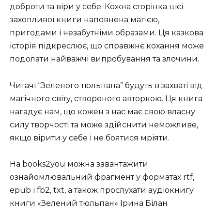
доброти та віри у себе. Кожна сторінка цієї
захопливої книги наповнена магією,
пригодами і незабутніми образами. Ця казкова
історія підкреслює, що справжнє кохання може
подолати найважчі випробування та злочини.
Читачі “Зеленого тюльпана” будуть в захваті від
магічного світу, створеного авторкою. Ця книга
нагадує нам, що кожен з нас має свою власну
силу творчості та може здійснити неможливе,
якщо вірити у себе і не боятися мріяти.
На books2you можна завантажити
ознайомлювальний фрагмент у форматах rtf,
epub і fb2, txt, а також прослухати аудіокнигу
книги «Зелений тюльпан» Ірина Білан