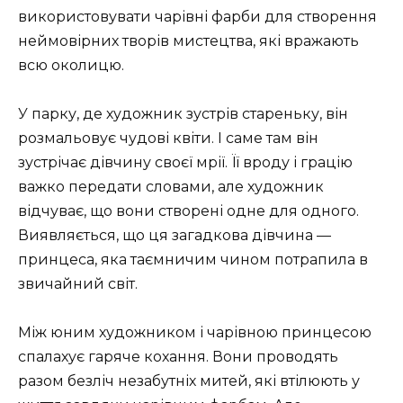
використовувати чарівні фарби для створення
неймовірних творів мистецтва, які вражають
всю околицю.
У парку, де художник зустрів стареньку, він
розмальовує чудові квіти. І саме там він
зустрічає дівчину своєї мрії. Її вроду і грацію
важко передати словами, але художник
відчуває, що вони створені одне для одного.
Виявляється, що ця загадкова дівчина —
принцеса, яка таємничим чином потрапила в
звичайний світ.
Між юним художником і чарівною принцесою
спалахує гаряче кохання. Вони проводять
разом безліч незабутніх митей, які втілюють у