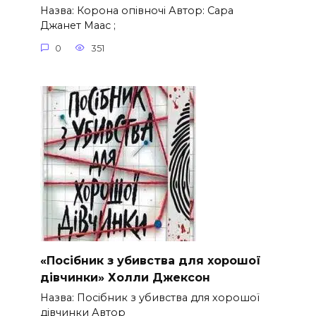
Назва: Корона опівночі Автор: Сара
Джанет Маас ;
0
351
«Посібник з убивства для хорошої
дівчинки» Холли Джексон
Назва: Посібник з убивства для хорошої
дівчинки Автор