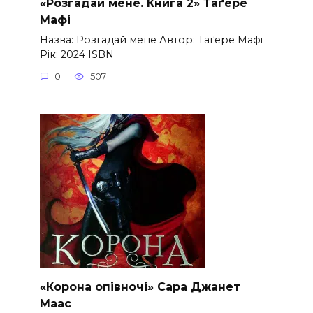
«Розгадай мене. Книга 2» Таґере
Мафі
Назва: Розгадай мене Автор: Таґере Мафі
Рік: 2024 ISBN
0
507
«Корона опівночі» Сара Джанет
Маас