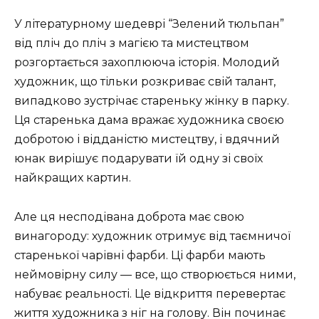
У літературному шедеврі “Зелений тюльпан”
від пліч до пліч з магією та мистецтвом
розгортається захоплююча історія. Молодий
художник, що тільки розкриває свій талант,
випадково зустрічає стареньку жінку в парку.
Ця старенька дама вражає художника своєю
добротою і відданістю мистецтву, і вдячний
юнак вирішує подарувати їй одну зі своїх
найкращих картин.
Але ця несподівана доброта має свою
винагороду: художник отримує від таємничої
старенької чарівні фарби. Ці фарби мають
неймовірну силу — все, що створюється ними,
набуває реальності. Це відкриття перевертає
життя художника з ніг на голову. Він починає