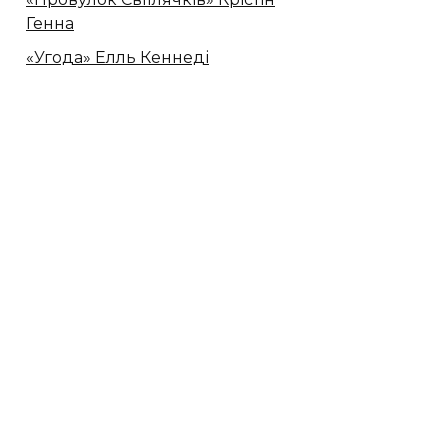
Генна
«Угода» Елль Кеннеді