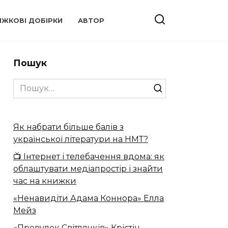
ИЖКОВІ ДОБІРКИ
АВТОР
Пошук
Search
for:
Як набрати більше балів з
української літератури на НМТ?
📺 Інтернет і телебачення вдома: як
облаштувати медіапростір і знайти
час на книжки
«Ненавидіти Адама Коннора» Елла
Мейз
«Провулок Світлячків» Крістін