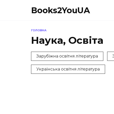
Перейти
Books2YouUA
до
вмісту
ГОЛОВНА
Наука, Освіта
Зарубіжна освітня література
Українська освітня література
ЗАРУБІЖНА ПРИКЛАДНА І
БІОГР