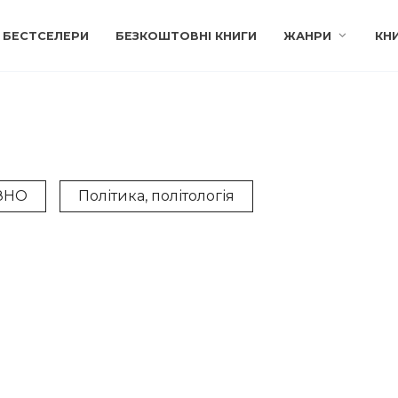
БЕСТСЕЛЕРИ
БЕЗКОШТОВНІ КНИГИ
ЖАНРИ
КН
ЗНО
Політика, політологія
АФІЇ І МЕМУАРИ
УКРАЇНСЬКА ОСВІТНЯ