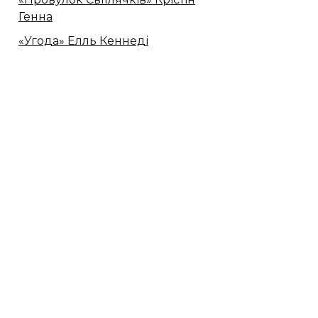
Генна
«Угода» Елль Кеннеді