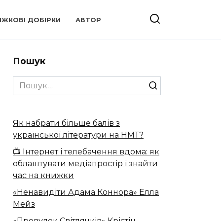
ИЖКОВІ ДОБІРКИ
АВТОР
Пошук
Search
for:
Як набрати більше балів з
української літератури на НМТ?
📺 Інтернет і телебачення вдома: як
облаштувати медіапростір і знайти
час на книжки
«Ненавидіти Адама Коннора» Елла
Мейз
«Провулок Світлячків» Крістін