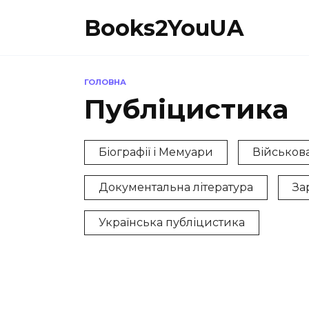
Перейти
Books2YouUA
до
вмісту
ГОЛОВНА
Публіцистика
Біографії і Мемуари
Військов
Документальна література
За
Українська публіцистика