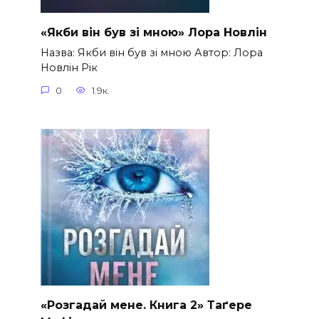
«Якби він був зі мною» Лора Новлін
Назва: Якби він був зі мною Автор: Лора
Новлін Рік
0
1.9к.
«Розгадай мене. Книга 2» Таґере