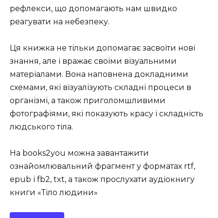
рефлекси, що допомагають нам швидко
реагувати на небезпеку.
Ця книжка не тільки допомагає засвоїти нові
знання, але і вражає своїми візуальними
матеріалами. Вона наповнена докладними
схемами, які візуалізують складні процеси в
організмі, а також приголомшливими
фотографіями, які показують красу і складність
людського тіла.
На books2you можна завантажити
ознайомлювальний фрагмент у форматах rtf,
epub і fb2, txt, а також прослухати аудіокнигу
книги «Тіло людини»