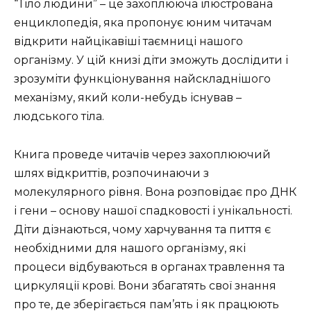
“Тіло людини” – це захоплююча ілюстрована
енциклопедія, яка пропонує юним читачам
відкрити найцікавіші таємниці нашого
організму. У цій книзі діти зможуть дослідити і
зрозуміти функціонування найскладнішого
механізму, який коли-небудь існував –
людського тіла.
Книга проведе читачів через захоплюючий
шлях відкриттів, розпочинаючи з
молекулярного рівня. Вона розповідає про ДНК
і гени – основу нашої спадковості і унікальності.
Діти дізнаються, чому харчування та пиття є
необхідними для нашого організму, які
процеси відбуваються в органах травлення та
циркуляції крові. Вони збагатять свої знання
про те, де зберігається пам’ять і як працюють