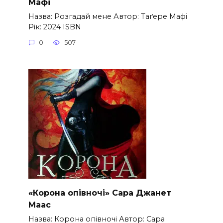
Мафі
Назва: Розгадай мене Автор: Таґере Мафі
Рік: 2024 ISBN
0
507
«Корона опівночі» Сара Джанет
Маас
Назва: Корона опівночі Автор: Сара