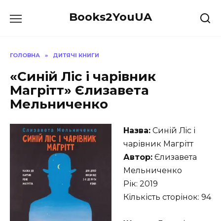
Перейти
Books2YouUA
до
вмісту
ГОЛОВНА
»
ДИТЯЧІ КНИГИ
«Синій Лiс і чарівник
Магрітт» Єлизавета
Мельниченко
Назва:
Синій Лiс і
чарівник Магрітт
Автор:
Єлизавета
Мельниченко
Рік: 2019
Кількість сторінок: 94