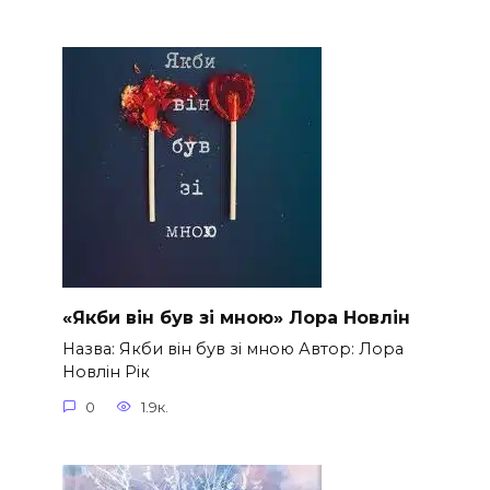
«Якби він був зі мною» Лора Новлін
Назва: Якби він був зі мною Автор: Лора
Новлін Рік
0
1.9к.