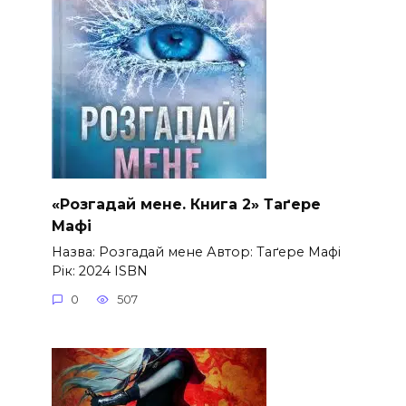
«Розгадай мене. Книга 2» Таґере
Мафі
Назва: Розгадай мене Автор: Таґере Мафі
Рік: 2024 ISBN
0
507