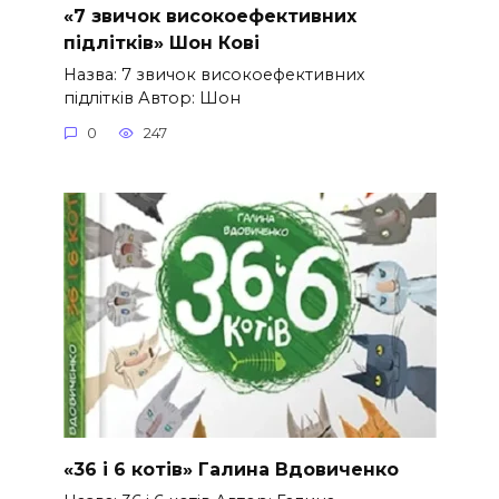
«7 звичок високоефективних
підлітків» Шон Кові
Назва: 7 звичок високоефективних
підлітків Автор: Шон
0
247
«36 і 6 котів» Галина Вдовиченко