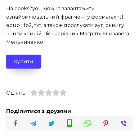
На books2you можна завантажити
ознайомлювальний фрагмент у форматах rtf,
epub і fb2, txt, а також прослухати аудіокнигу
книги «Синій Лiс і чарівник Магрітт» Єлизавета
Мельниченко
Купити
Оцініть
Поділитися з друзями