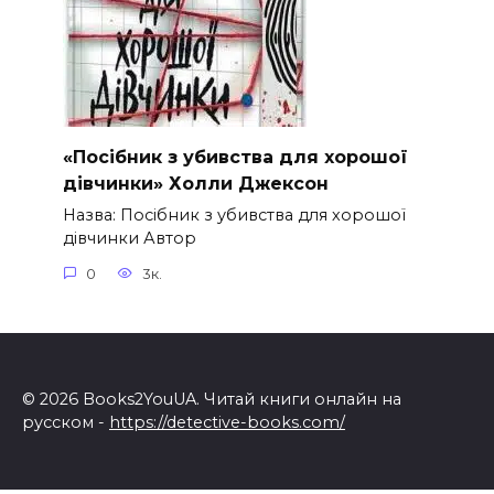
«Посібник з убивства для хорошої
дівчинки» Холли Джексон
Назва: Посібник з убивства для хорошої
дівчинки Автор
0
3к.
© 2026 Books2YouUA. Читай книги онлайн на
русском -
https://detective-books.com/