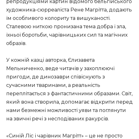
репродукціями картин відомого бельгійського
художника-сюрреаліста Рене Магрітта, додають
їм особливого колориту та вишуканості.
Сталевою ниткою пронизана тема добра і зла,
їхньої боротьби, чарівницьких сил та магічних
образів.
У кожній казці авторка, Єлизавета
Мельниченко, веде читачів у захоплюючі
пригоди, де динозаври співіснують з
сучасними тваринами, а реальність
переплітається з фантастичними образами. Світ,
який вона створила, допомагає відкрити перед
нами безмежні можливості уяви та поглянути
на звичні речі з несподіваних ракурсів.
«Синій Ліс і чарівник Магрітт» – це не просто