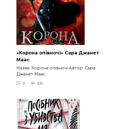
«Корона опівночі» Сара Джанет
Маас
Назва: Корона опівночі Автор: Сара
Джанет Маас ;
0
351