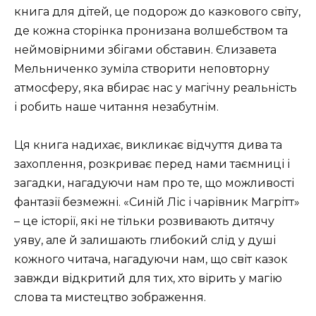
книга для дітей, це подорож до казкового світу,
де кожна сторінка пронизана волшебством та
неймовірними збігами обставин. Єлизавета
Мельниченко зуміла створити неповторну
атмосферу, яка вбирає нас у магічну реальність
і робить наше читання незабутнім.
Ця книга надихає, викликає відчуття дива та
захоплення, розкриває перед нами таємниці і
загадки, нагадуючи нам про те, що можливості
фантазії безмежні. «Синій Ліс і чарівник Магрітт»
– це історії, які не тільки розвивають дитячу
уяву, але й залишають глибокий слід у душі
кожного читача, нагадуючи нам, що світ казок
завжди відкритий для тих, хто вірить у магію
слова та мистецтво зображення.