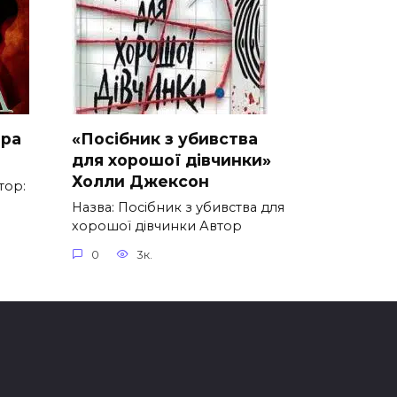
ара
«Посібник з убивства
для хорошої дівчинки»
Холли Джексон
тор:
Назва: Посібник з убивства для
хорошої дівчинки Автор
0
3к.