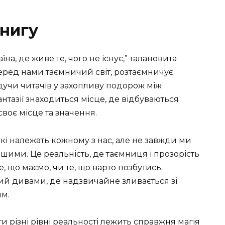
нигу
аїна, де живе те, чого не існує,” талановита
еред нами таємничий світ, розтаємничує
дучи читачів у захопливу подорож між
антазії знаходиться місце, де відбуваються
своє місце та значення.
 які належать кожному з нас, але не завжди ми
іншими. Це реальність, де таємниця і прозорість
, що маємо, чи те, що варто позбутись.
ий дивами, де надзвичайне зливається зі
им.
и різні рівні реальності лежить справжня магія