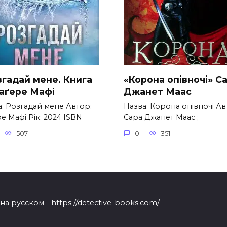
згадай мене. Книга
«Корона опівночі» С
Таґере Мафі
Джанет Маас
а: Розгадай мене Автор:
Назва: Корона опівночі Ав
е Мафі Рік: 2024 ISBN
Сара Джанет Маас ;
507
0
351
 на русском -
https://detective-books.com/