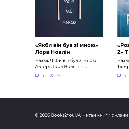
«Якби він був зі мною»
«Ро
Лора Новлін
2» 
Назва: Якби він був зі мною
Назв
Автор: Лора Новлін Рік
Таґер
0
1.9к.
0
© 2026 Books2YouUA. Читай книги онлайн