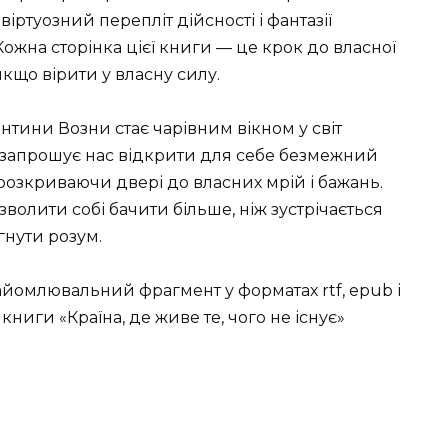
 віртуозний перепліт дійсності і фантазії
 Кожна сторінка цієї книги — це крок до власної
якщо вірити у власну силу.
лентини Возни стає чарівним вікном у світ
 запрошує нас відкрити для себе безмежний
 розкриваючи двері до власних мрій і бажань.
зволити собі бачити більше, ніж зустрічається
гнути розум.
йомлювальний фрагмент у форматах rtf, epub і
 книги «Країна, де живе те, чого не існує»