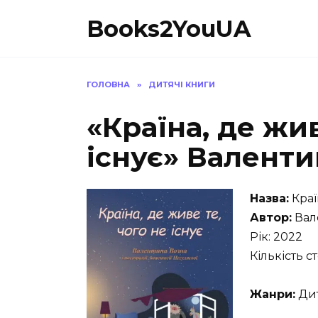
Перейти
Books2YouUA
до
вмісту
ГОЛОВНА
»
ДИТЯЧІ КНИГИ
«Країна, де жив
існує» Валенти
Назва:
Краї
Автор:
Вал
Рік: 2022
Кількість с
Жанри:
Дит