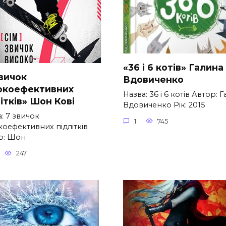
«36 і 6 котів» Галина
звичок
Вдовиченко
окоефективних
Назва: 36 і 6 котів Автор: 
ітків» Шон Кові
Вдовиченко Рік: 2015
: 7 звичок
1
745
коефективних підлітків
р: Шон
247