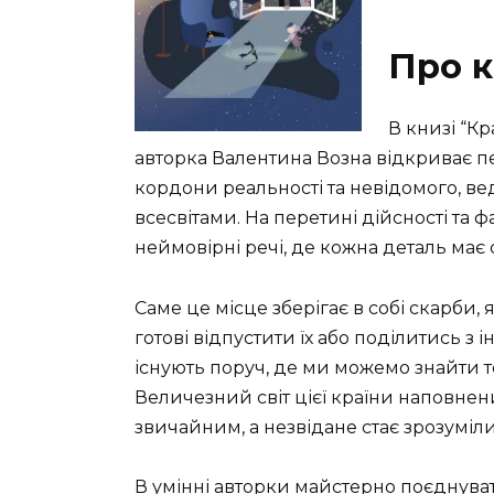
Про к
В книзі “Кр
авторка Валентина Возна відкриває п
кордони реальності та невідомого, ве
всесвітами. На перетині дійсності та ф
неймовірні речі, де кожна деталь має 
Саме це місце зберігає в собі скарби,
готові відпустити їх або поділитись з 
існують поруч, де ми можемо знайти те
Величезний світ цієї країни наповнен
звичайним, а незвідане стає зрозуміл
В умінні авторки майстерно поєднуват