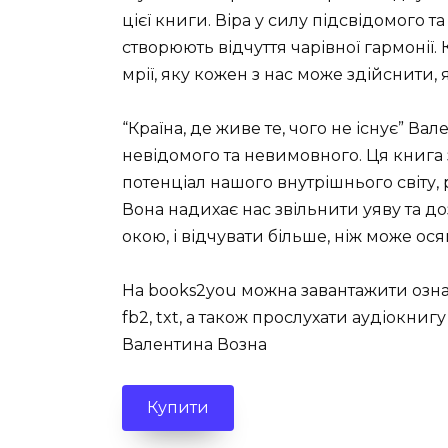
цієї книги. Віра у силу підсвідомого та
створюють відчуття чарівної гармонії.
мрії, яку кожен з нас може здійснити, 
“Країна, де живе те, чого не існує” Ва
невідомого та невимовного. Ця книга
потенціал нашого внутрішнього світу,
Вона надихає нас звільнити уяву та до
окою, і відчувати більше, ніж може ося
На books2you можна завантажити озна
fb2, txt, а також прослухати аудіокнигу
Валентина Возна
Купити