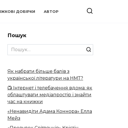
ИЖКОВІ ДОБІРКИ
АВТОР
Пошук
Search
for:
Як набрати більше балів з
української літератури на НМТ?
📺 Інтернет і телебачення вдома: як
облаштувати медіапростір і знайти
час на книжки
«Ненавидіти Адама Коннора» Елла
Мейз
«Провулок Світлячків» Крістін