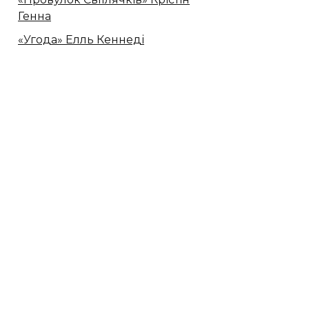
Генна
«Угода» Елль Кеннеді