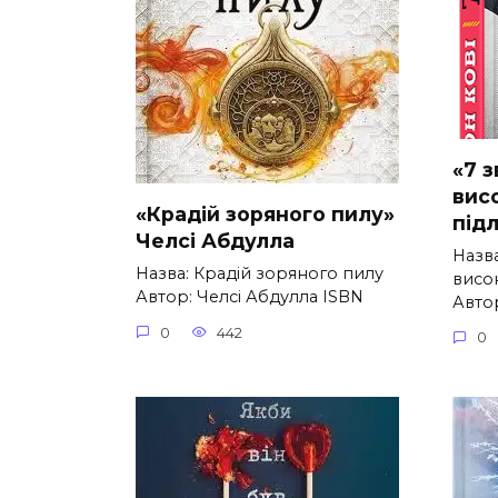
«7 
вис
«Крадій зоряного пилу»
підл
Челсі Абдулла
Назва
Назва: Крадій зоряного пилу
висо
Автор: Челсі Абдулла ISBN
Авто
0
442
0