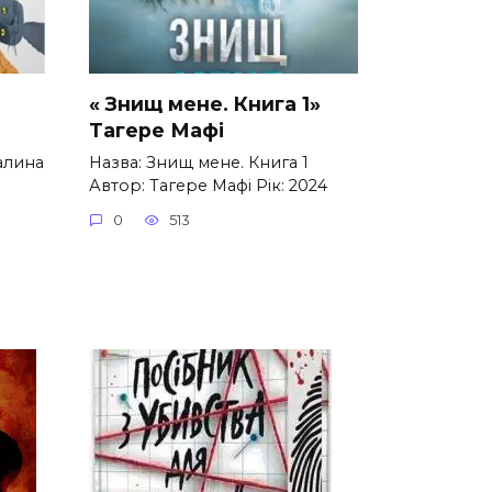
« Знищ мене. Книга 1»
Тагере Мафі
Галина
Назва: Знищ мене. Книга 1
Автор: Тагере Мафі Рік: 2024
0
513