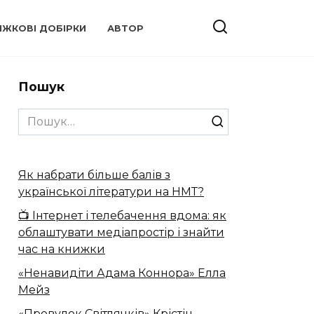
ИЖКОВІ ДОБІРКИ
АВТОР
Пошук
Search
for:
Як набрати більше балів з
української літератури на НМТ?
📺 Інтернет і телебачення вдома: як
облаштувати медіапростір і знайти
час на книжки
«Ненавидіти Адама Коннора» Елла
Мейз
«Провулок Світлячків» Крістін