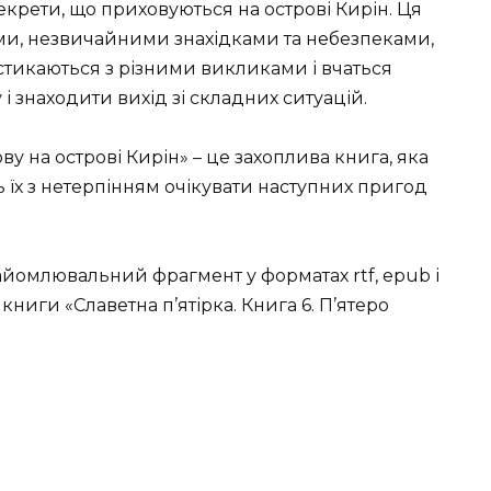
екрети, що приховуються на острові Кирін. Ця
ми, незвичайними знахідками та небезпеками,
і стикаються з різними викликами і вчаться
і знаходити вихід зі складних ситуацій.
ову на острові Кирін» – це захоплива книга, яка
ь їх з нетерпінням очікувати наступних пригод
йомлювальний фрагмент у форматах rtf, epub і
 книги «Славетна п’ятірка. Книга 6. П’ятеро