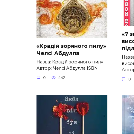
«7 
вис
«Крадій зоряного пилу»
підл
Челсі Абдулла
Назва
Назва: Крадій зоряного пилу
висо
Автор: Челсі Абдулла ISBN
Авто
0
442
0