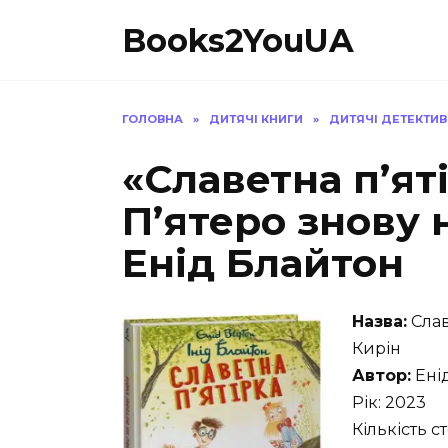
Перейти
Books2YouUA
до
вмісту
ГОЛОВНА
»
ДИТЯЧІ КНИГИ
»
ДИТЯЧІ ДЕТЕКТИ
«Славетна п’яті
П’ятеро знову 
Енід Блайтон
Назва:
Слав
Кирін
Автор:
Ені
Рік: 2023
Кількість ст