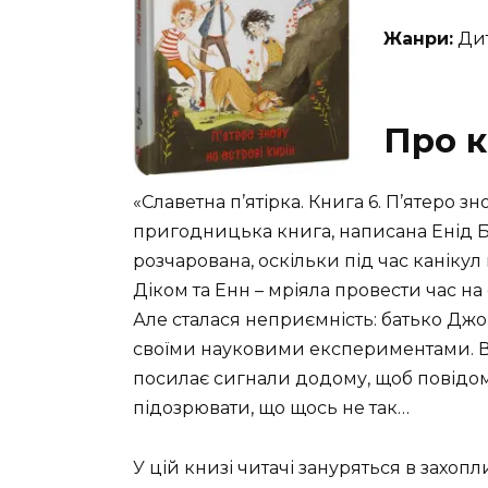
Жанри:
Дит
Про к
«Славетна п’ятірка. Книга 6. П’ятеро зн
пригодницька книга, написана Енід Б
розчарована, оскільки під час канікул
Діком та Енн – мріяла провести час на
Але сталася неприємність: батько Дж
своїми науковими експериментами. В
посилає сигнали додому, щоб повідо
підозрювати, що щось не так…
У цій книзі читачі зануряться в захоп