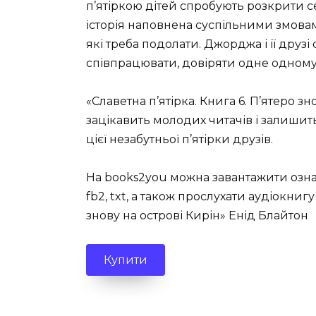
п’ятіркою дітей спробують розкрити с
історія наповнена суспільними змова
які треба подолати. Джорджа і її друз
співпрацювати, довіряти одне одному 
«Славетна п’ятірка. Книга 6. П’ятеро зн
зацікавить молодих читачів і залишит
цієї незабутньої п’ятірки друзів.
На books2you можна завантажити озна
fb2, txt, а також прослухати аудіокнигу
знову на острові Кирін» Енід Блайтон
Купити