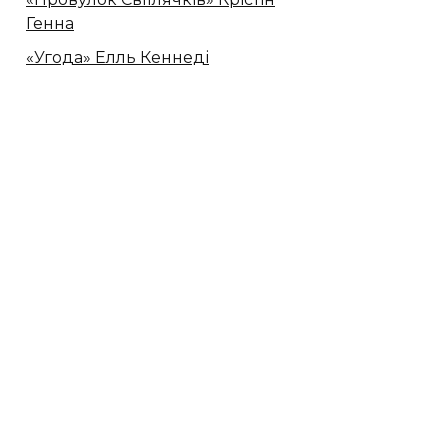
Генна
«Угода» Елль Кеннеді