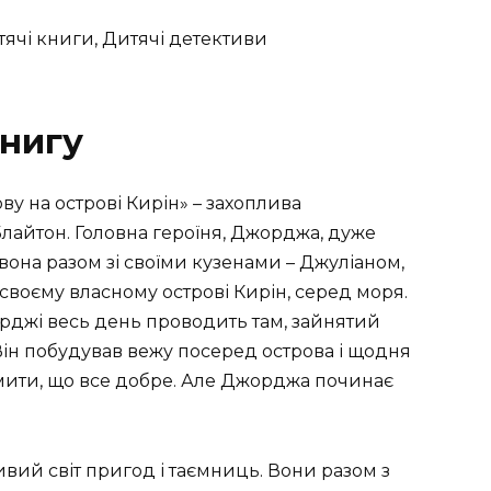
ячі книги, Дитячі детективи
нигу
ову на острові Кирін» – захоплива
лайтон. Головна героїня, Джорджа, дуже
 вона разом зі своїми кузенами – Джуліаном,
 своєму власному острові Кирін, серед моря.
орджі весь день проводить там, зайнятий
ін побудував вежу посеред острова і щодня
мити, що все добре. Але Джорджа починає
ливий світ пригод і таємниць. Вони разом з