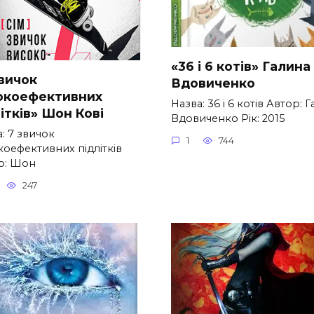
«36 і 6 котів» Галина
звичок
Вдовиченко
окоефективних
Назва: 36 і 6 котів Автор: 
ітків» Шон Кові
Вдовиченко Рік: 2015
: 7 звичок
1
744
коефективних підлітків
р: Шон
247