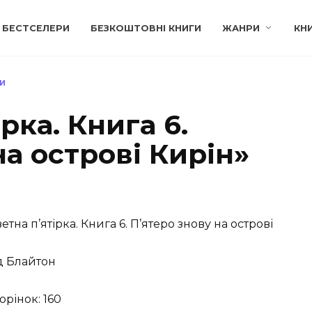
БЕСТСЕЛЕРИ
БЕЗКОШТОВНІ КНИГИ
ЖАНРИ
КН
ВИ
рка. Книга 6.
на острові Кирін»
етна п’ятірка. Книга 6. П’ятеро знову на острові
д Блайтон
орінок: 160