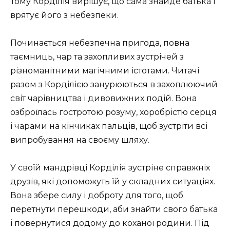
Тому Корділія вирішує, що сама знайде батька і
врятує його з небезпеки.
Починається небезпечна пригода, повна
таємниць, чар та захопливих зустрічей з
різноманітними магічними істотами. Читачі
разом з Корділією занурюються в захоплюючий
світ чарівництва і дивовижних подій. Вона
озброїлась гостротою розуму, хоробрістю серця
і чарами на кінчиках пальців, щоб зустріти всі
випробування на своєму шляху.
У своїй мандрівці Корділія зустріне справжніх
друзів, які допоможуть їй у складних ситуаціях.
Вона збере силу і доброту для того, щоб
перетнути перешкоди, аби знайти свого батька
і повернутися додому до коханої родини. Під