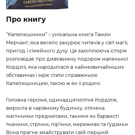
Про книгу
“Капелюшники” – унікальна книга Тамзін
Мерчант, яка весело занурює читачів у світ магії,
пригод і сімейного духу. Ця захоплююча історія
розповідає про дивовижну подорож маленької
Корділії, яка народилася в найнезвичайніших
обставинах і мріє стати справжньою
Капелюшницею, такою ж як її родичі.
Головна героїня, одинадцятилітня Корділія,
виросла в чарівному будинку, оточена
магічними предметами, такими як барвисті
тканини, стрічки, пір’їнки, мереживо та ґудзики.
Вона прагне змайструвати свій перший