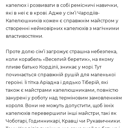
капелюх і розвивати в собі ремісничі навички,
які в неї є в крові. Адже у сім’ї Чародіїв-
Капелюшників кожен є справжнім майстром у
створенні неймовірних капелюхів з магічними
властивостями.
Проте долю сім’ї загрожує страшна небезпека,
коли корабель «Веселий беретик», на якому
пливе батько Корділії, зникає у морі. Тут
починається справжній рушій для маленької
героїні. Її тітка Аріадна і дядько Тіберій, які
також є майстрами капелюшниками, повністю
занурені у роботу над терміновим замовленням
короля. Вони не можуть допустити, щоб їхніх
капелюхів перевершили інші майстри, такі як
Чоботарі, Годинникарі, Кравці чи Рукавичники.