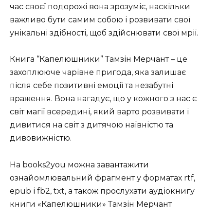
час своєї подорожі вона зрозуміє, наскільки
важливо бути самим собою і розвивати свої
унікальні здібності, щоб здійснювати свої мрії.
Книга “Капелюшники” Тамзін Мерчант – це
захоплююче чарівне пригода, яка залишає
після себе позитивні емоції та незабутні
враження. Вона нагадує, що у кожного з нас є
світ магії всередині, який варто розвивати і
дивитися на світ з дитячою наївністю та
дивовижністю.
На books2you можна завантажити
ознайомлювальний фрагмент у форматах rtf,
epub і fb2, txt, а також прослухати аудіокнигу
книги «Капелюшники» Тамзін Мерчант