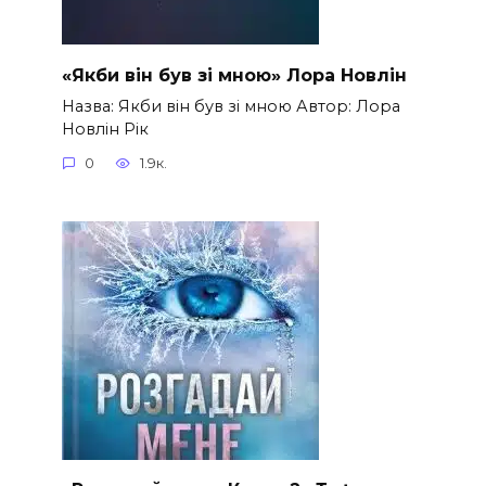
«Якби він був зі мною» Лора Новлін
Назва: Якби він був зі мною Автор: Лора
Новлін Рік
0
1.9к.