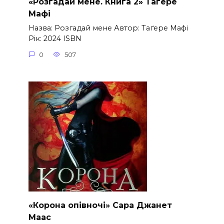
«Розгадай мене. Книга 2» Таґере
Мафі
Назва: Розгадай мене Автор: Таґере Мафі
Рік: 2024 ISBN
0
507
«Корона опівночі» Сара Джанет
Маас