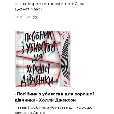
Назва: Корона опівночі Автор: Сара
Джанет Маас ;
0
351
«Посібник з убивства для хорошої
дівчинки» Холли Джексон
Назва: Посібник з убивства для хорошої
дівчинки Автор