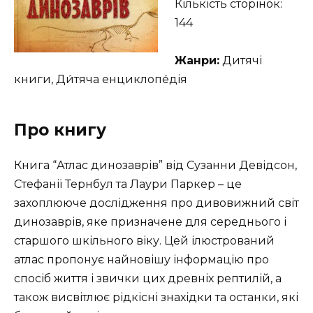
Кількість сторінок:
144
Жанри:
Дитячі
книги, Ди́тяча енциклопе́дія
Про книгу
Книга “Атлас динозаврів” від Сузанни Девідсон,
Стефанії Тернбул та Лаури Паркер – це
захоплююче дослідження про дивовижний світ
динозаврів, яке призначене для середнього і
старшого шкільного віку. Цей ілюстрований
атлас пропонує найновішу інформацію про
спосіб життя і звички цих древніх рептилій, а
також висвітлює рідкісні знахідки та останки, які