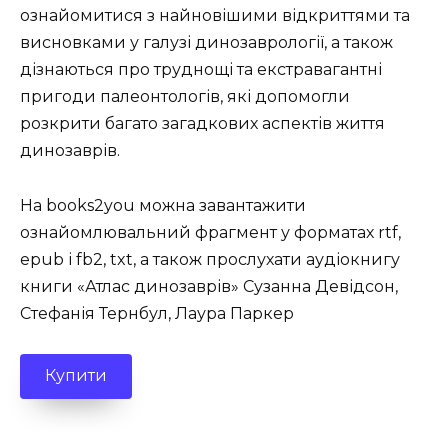
ознайомитися з найновішими відкриттями та
висновками у галузі динозаврології, а також
дізнаються про труднощі та екстравагантні
пригоди палеонтологів, які допомогли
розкрити багато загадкових аспектів життя
динозаврів.
На books2you можна завантажити
ознайомлювальний фрагмент у форматах rtf,
epub і fb2, txt, а також прослухати аудіокнигу
книги «Атлас динозаврів» Сузанна Девідсон,
Стефанія Тернбул, Лаура Паркер
Купити