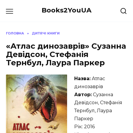
Перейти
Books2YouUA
до
вмісту
ГОЛОВНА
»
ДИТЯЧІ КНИГИ
«Атлас динозаврів» Сузанна
Девідсон, Стефанія
Тернбул, Лаура Паркер
Назва:
Атлас
динозаврів
Автор:
Сузанна
Девідсон, Стефанія
Тернбул, Лаура
Паркер
Рік: 2016