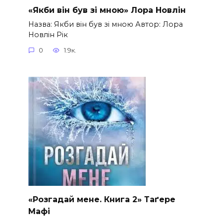
«Якби він був зі мною» Лора Новлін
Назва: Якби він був зі мною Автор: Лора
Новлін Рік
0
1.9к.
«Розгадай мене. Книга 2» Таґере
Мафі