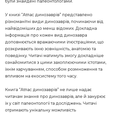
були знайдені палеонтологами.
У книзі “Атлас динозаврів” представлено
різноманітні види динозаврів, починаючи від
найвідоміших до менш відомих. Докладна
інформація про кожен вид динозавра
доповнюється вражаючими ілюстраціями, що
розкривають їхню зовнішність, анатомію та
поведінку. Читачі матимуть змогу докладніше
ознайомитися з цими захоплюючими істотами,
їхнім харчуванням, способом розмноження та
впливом на екосистему того часу.
Книга “Атлас динозаврів” не лише надає
читачам знання про динозаврів, але й занурює
їх у світ палеонтології та досліджень. Читачі
отримають унікальну можливість