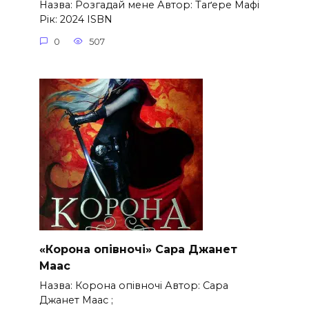
Назва: Розгадай мене Автор: Таґере Мафі
Рік: 2024 ISBN
0
507
«Корона опівночі» Сара Джанет
Маас
Назва: Корона опівночі Автор: Сара
Джанет Маас ;