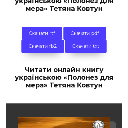
українською «Полонез для
мера» Тетяна Ковтун
Скачати rtf
Скачати pdf
Скачати fb2
Скачати txt
Читати онлайн книгу
українською «Полонез для
мера» Тетяна Ковтун