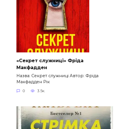
«Секрет служниці» Фріда
Макфадден
Назва: Секрет служниці Автор: Фріда
Макфадден Рік
0
3.5к.