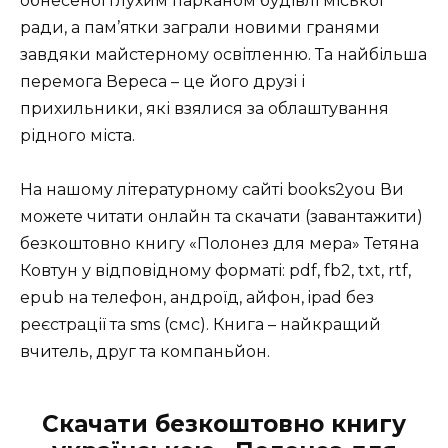
обнесеної глухим парканом будівлі міської
ради, а пам’ятки заграли новими гранями
завдяки майстерному освітленню. Та найбільша
перемога Вереса – це його друзі і
прихильники, які взялися за облаштування
рідного міста.
На нашому літературному сайті books2you Ви
можете читати онлайн та скачати (завантажити)
безкоштовно книгу «Полонез для мера» Тетяна
Ковтун у відповідному форматі: pdf, fb2, txt, rtf,
epub на телефон, андроїд, айфон, ipad без
реєстрації та sms (смс). Книга – найкращий
вчитель, друг та компаньйон.
Скачати безкоштовно книгу