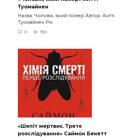
Туомайнен
Назва: Чоловік, який помер Автор: Антті
Туомайнен Рік
0
190
«Шепіт мертвих. Третє
розслідування» Саймон Бекетт