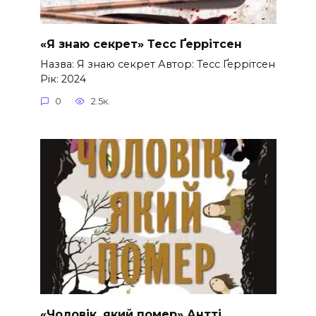
«Я знаю секрет» Тесс Ґеррітсен
Назва: Я знаю секрет Автор: Тесс Ґеррітсен
Рік: 2024
0
2.5к.
«Чоловік, який помер» Антті