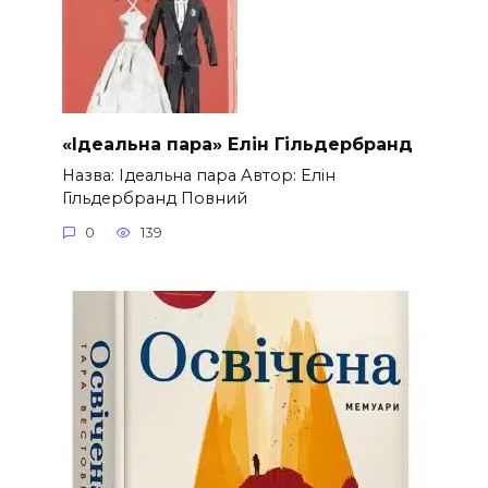
«Ідеальна пара» Елін Гільдербранд
Назва: Ідеальна пара Автор: Елін
Гільдербранд Повний
0
139