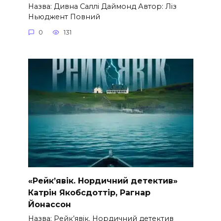
Назва: Дивна Саллі Даймонд Автор: Ліз
Ньюджент Повний
0
131
«Рейк’явік. Нордичний детектив»
Катрін Якобсдоттір, Рагнар
Йонассон
Назва: Рейк’явік. Нордичний детектив