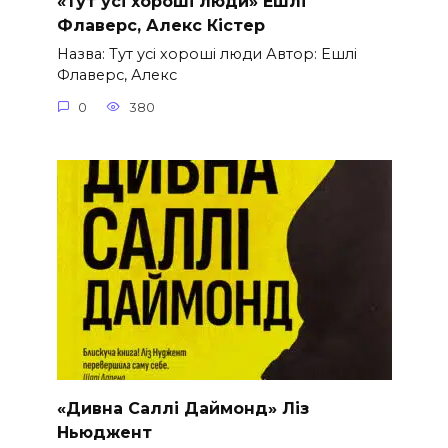
«Тут усі хороші люди» Ешлі
Флаверс, Алекс Кістер
Назва: Тут усі хороші люди Автор: Ешлі
Флаверс, Алекс
0
380
«Дивна Саллі Даймонд» Ліз
Ньюджент