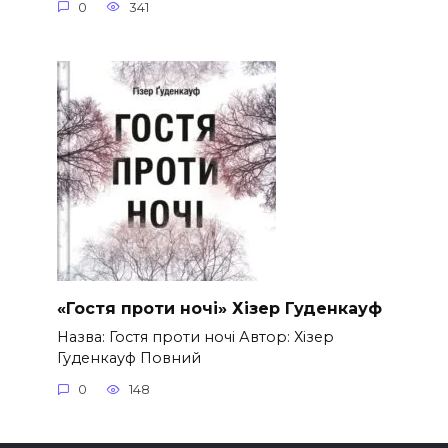
0
341
«Гостя проти ночі» Хізер Гуденкауф
Назва: Гостя проти ночі Автор: Хізер
Гуденкауф Повний
0
148