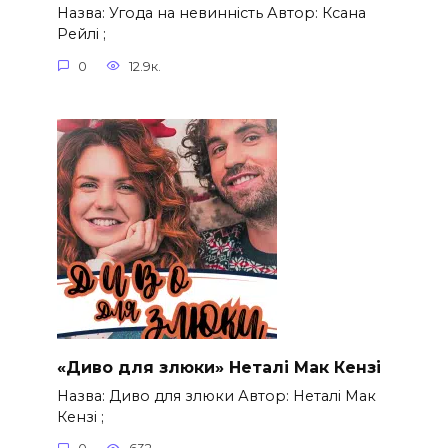
Назва: Угода на невинність Автор: Ксана
Рейлі ;
0
12.9к.
«Диво для злюки» Неталі Мак Кензі
Назва: Диво для злюки Автор: Неталі Мак
Кензі ;