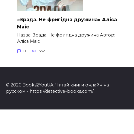
«Зрада. Не фригідна дружина» Аліса
Маіс
Назва: Зрада. Не фригідна дружина Автор:
Аліса Маіс
0
552
© 2026 Books2YouUA. Читай книги онлайн на
русском -
https://detective-books.com/