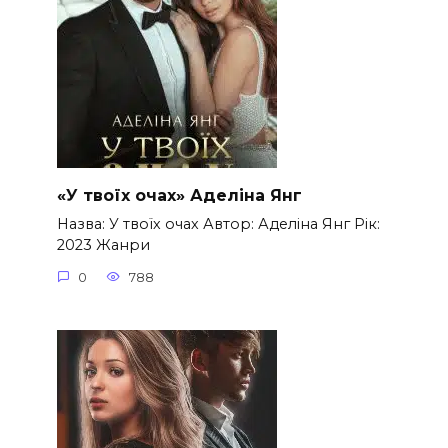
«У твоїх очах» Аделіна Янг
Назва: У твоїх очах Автор: Аделіна Янг Рік:
2023 Жанри
0
788