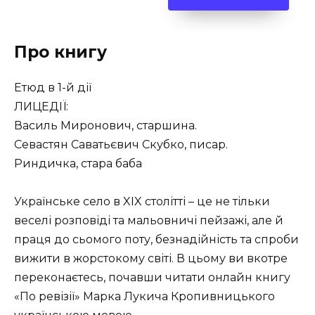
Про книгу
Етюд в 1-й дії
ЛИЦЕДІЇ:
Василь Миронович, старшина.
Севастян Саватьєвич Скубко, писар.
Риндичка, стара баба
Українське село в XIX столітті – це не тільки
веселі розповіді та мальовничі пейзажі, але й
праця до сьомого поту, безнадійність та спроби
вижити в жорстокому світі. В цьому ви вкотре
переконаєтесь, почавши читати онлайн книгу
«По ревізії» Марка Лукича Кропивницького