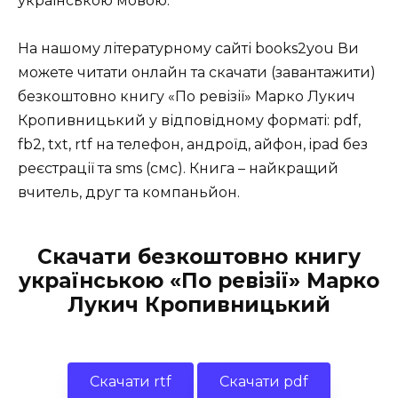
українською мовою.
На нашому літературному сайті books2you Ви
можете читати онлайн та скачати (завантажити)
безкоштовно книгу «По ревізії» Марко Лукич
Кропивницький у відповідному форматі: pdf,
fb2, txt, rtf на телефон, андроїд, айфон, ipad без
реєстрації та sms (смс). Книга – найкращий
вчитель, друг та компаньйон.
Скачати безкоштовно книгу
українською «По ревізії» Марко
Лукич Кропивницький
Скачати rtf
Скачати pdf