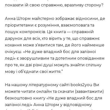
показати їй свою справжню, вразливу сторону?
Анна Шторм майстерно зображає відносини, де
пріоритетами є розуміння, взаємоповага та
пошук компромісів. Ця книга — справжній
дарунок для всіх, хто вірить у те, що справжнє
кохання може з’явитися там, де його найменше
очікуєш. «Не дуже владний бос для залізної
леді» є зворушливим та дотепним оповіданням
про те, як дві різні душі можуть знайти спільну
мову і об’єднати свої життя.”
На нашому літературному сайті books2you Ви
можете читати онлайн та скачати (завантажити)
безкоштовно книгу «Не дуже владний бос для
залізної леді» Анна Шторм у відповідному