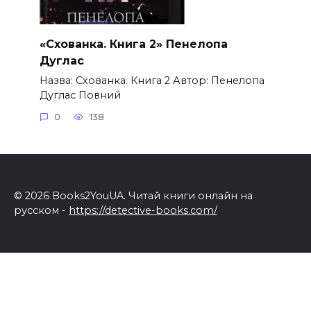
«Схованка. Книга 2» Пенелопа
Дуглас
Назва: Схованка. Книга 2 Автор: Пенелопа
Дуглас Повний
0
138
© 2026 Books2YouUA. Читай книги онлайн на
русском -
https://detective-books.com/