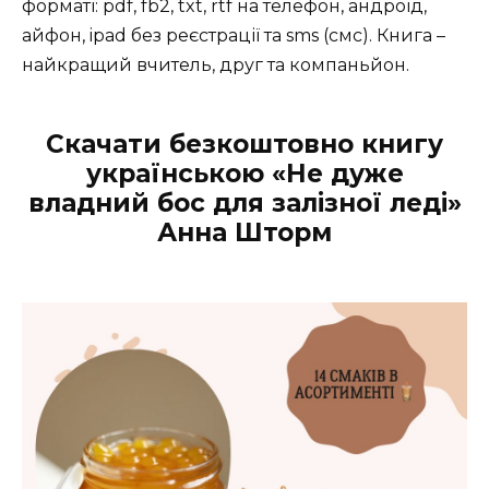
форматі: pdf, fb2, txt, rtf на телефон, андроїд,
айфон, ipad без реєстрації та sms (смс). Книга –
найкращий вчитель, друг та компаньйон.
Скачати безкоштовно книгу
українською «Не дуже
владний бос для залізної леді»
Анна Шторм