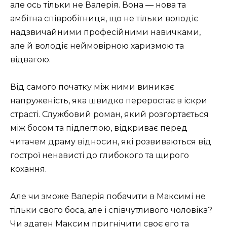
але ось тільки не Валерія. Вона — нова та
амбітна співробітниця, що не тільки володіє
надзвичайними професійними навичками,
але й володіє неймовірною харизмою та
відвагою.
Від самого початку між ними виникає
напруженість, яка швидко переростає в іскри
страсті. Службовий роман, який розгортається
між босом та підлеглою, відкриває перед
читачем драму відносин, які розвиваються від
гострої ненависті до глибокого та щирого
кохання.
Але чи зможе Валерія побачити в Максимі не
тільки свого боса, але і співчутливого чоловіка?
Чи здатен Максим пригнічити своє его та