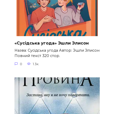
«Сусідська угода» Эшли Элисон
Назва: Сусідська угода Автор: Эшли Элисон
Повний текст 320 стор.
0
1.3к.