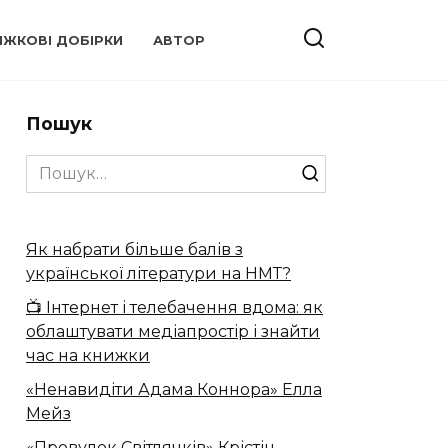
ИЖКОВІ ДОБІРКИ
АВТОР
Пошук
Search
for:
Як набрати більше балів з
української літератури на НМТ?
📺 Інтернет і телебачення вдома: як
облаштувати медіапростір і знайти
час на книжки
«Ненавидіти Адама Коннора» Елла
Мейз
«Провулок Світлячків» Крістін