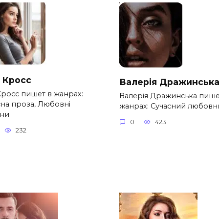
а Кросс
Валерія Дражинськ
Кросс пишет в жанрах:
Валерія Дражинська пише
сна проза, Любовні
жанрах: Сучасний любовн
ни
0
423
232