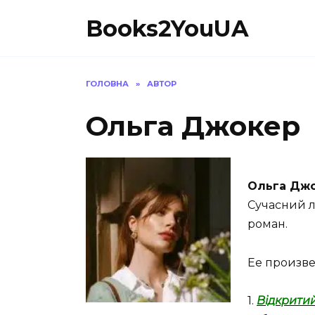
Перейти
Books2YouUA
до
вмісту
ГОЛОВНА
»
АВТОР
Ольга Джокер
Ольга Дж
Сучасний 
роман.
Ее произв
1.
Відкрити