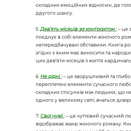
складних емоційних відносин, де гол
другого шансу.
5.
Дев’ять місяців за контрактом
;
– це
поєднує в собі елементи жіночого ром
непередбачувані обставини. Книга розп
згідно з яким має виносити та народи
цих дев’яти місяців її життя кардинал
6.
Не рідні
;
– це зворушливий та глибо
переплетені елементи сучасного любо
складних стосунків між людьми, що не
одного у великому світі, вчаться дові
7.
Свої чужі
;
– це чуттєвий сучасний л
відображає жанр жіночого роману. Кни