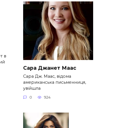
а
т в
ий
Сара Джанет Маас
Сара Дж. Маас, відома
американська письменниця,
увійшла
0
924