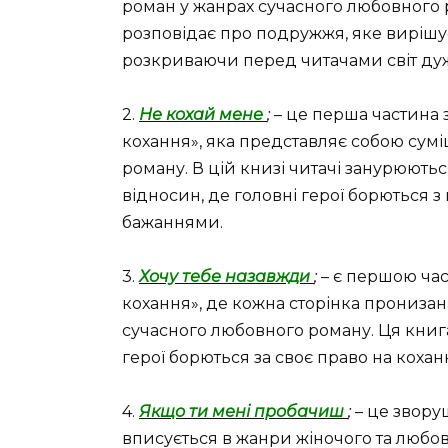
роман у жанрах сучасного любовного 
розповідає про подружжя, яке вирішу
розкриваючи перед читачами світ дуже
2.
Не кохай мене
;
– це перша частина
кохання», яка представляє собою сум
роману. В цій книзі читачі занурюються
відносин, де головні герої борються
бажаннями.
3.
Хочу тебе назавжди
;
– є першою час
кохання», де кожна сторінка прониза
сучасного любовного роману. Ця книга 
герої борються за своє право на коханн
4.
Якщо ти мені пробачиш
;
– це звору
вписується в жанри жіночого та любов