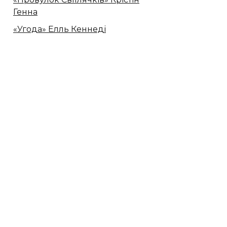
Генна
«Угода» Елль Кеннеді