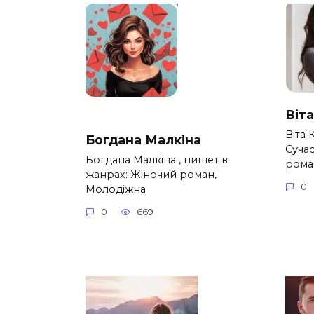
Віт
Віта 
Богдана Малкіна
Суча
Богдана Малкіна , пишет в
рома
жанрах: Жіночий роман,
0
Молодіжна
0
669