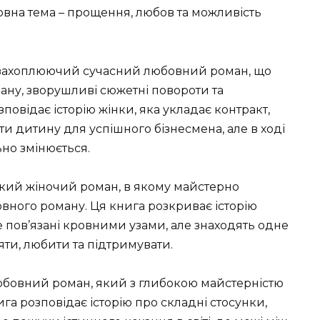
овна тема – прощення, любов та можливість
 захоплюючий сучасний любовний роман, що
ану, зворушливі сюжетні повороти та
овідає історію жінки, яка укладає контракт,
ти дитину для успішного бізнесмена, але в ході
ьно змінюється.
кий жіночий роман, в якому майстерно
вного роману. Ця книга розкриває історію
 пов’язані кровними узами, але знаходять одне
ряти, любити та підтримувати.
юбовний роман, який з глибокою майстерністю
га розповідає історію про складні стосунки,