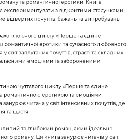
роману та романтичної еротики. Книга
є експериментувати з відкритими стосунками,
 відвертих почуттів, бажань та випробувань.
 захоплюючого циклу «Перше та єдине
іш романтичної еротики та сучасного любовного
 у світ заплутаних почуттів, страсті та складних
 з власними емоціями та забороненими
тиною чуттєвого циклу «Перше та єдине
на романтичною еротикою та емоціями
занурює читача у світ інтенсивних почуттів, де
я та щастя.
шливий та глибокий роман, який ідеально
ного роману. Ця книга занурює читачів у світ