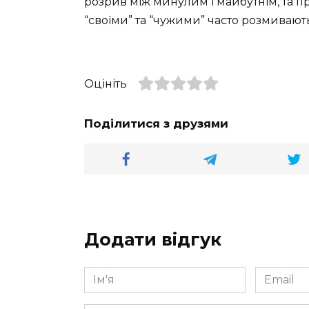
розрив між минулим і майбутнім, та пр
“своїми” та “чужими” часто розмивают
Оцініть
Поділитися з друзями
Додати відгук
Ім'я
Email
*
*