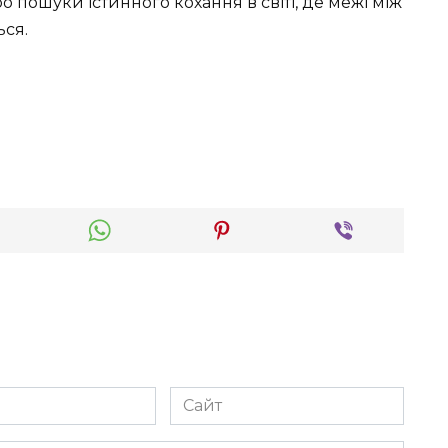
о пошуки істинного кохання в світі, де межі між
ься.
Сайт