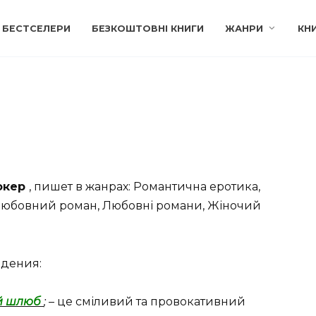
БЕСТСЕЛЕРИ
БЕЗКОШТОВНІ КНИГИ
ЖАНРИ
КН
окер
, пишет в жанрах: Романтична еротика,
любовний роман, Любовні романи, Жіночий
едения:
й шлюб
;
– це сміливий та провокативний