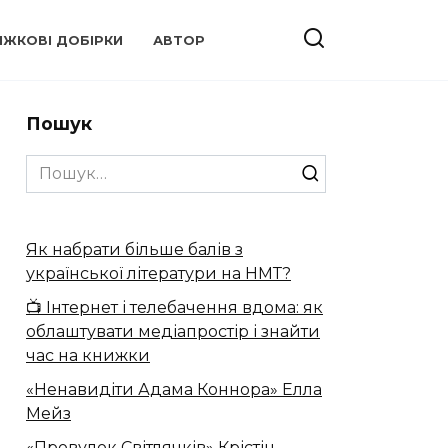
ИЖКОВІ ДОБІРКИ
АВТОР
Пошук
Search
for:
Як набрати більше балів з
української літератури на НМТ?
📺 Інтернет і телебачення вдома: як
облаштувати медіапростір і знайти
час на книжки
«Ненавидіти Адама Коннора» Елла
Мейз
«Провулок Світлячків» Крістін