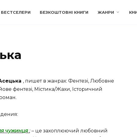
БЕСТСЕЛЕРИ
БЕЗКОШТОВНІ КНИГИ
ЖАНРИ
КН
ька
 Асецька
, пишет в жанрах: Фентезі, Любовне
ойове фентезі, Містика/Жахи, Історичний
роман.
едения:
ля чужинця
;
– це захоплюючий любовний