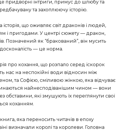
 де придворні інтриги, примус до шлюбу та
едбачувану та захоплюючу історію.
 історія, що оживляє світ драконів і людей,
м і пригодами. У центрі сюжету — дракон,
ів. Позначений як “бракований”, він мусить
е досконалість — це норма.
орія про кохання, що розпало серед іскорок
ть нас на неспокійні води відносин між
ном, та Софією, сміливою жінкою, яка відчуває
ретинаються найнесподіванішим чином — вони
 обставини, які змушують їх переглянути свої
ться коханням.
книга, яка переносить читачів в епоху
аїні визначали королі та королеви. Головна