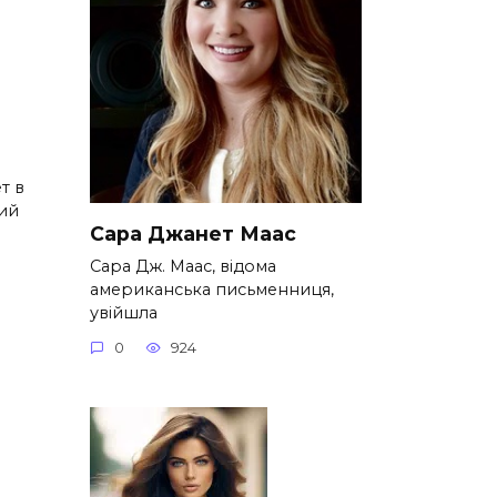
а
т в
ий
Сара Джанет Маас
Сара Дж. Маас, відома
американська письменниця,
увійшла
0
924