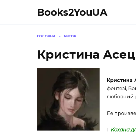
Перейти
Books2YouUA
до
вмісту
ГОЛОВНА
»
АВТОР
Кристина Асец
Кристина
фентезі, Б
любовний 
Ее произв
1.
Кохана д