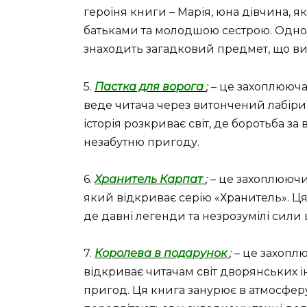
героїня книги – Марія, юна дівчина, я
батьками та молодшою сестрою. Одного
знаходить загадковий предмет, що ви
5.
Пастка для ворога
;
– це захоплююча 
веде читача через витончений лабіринт
історія розкриває світ, де боротьба з
незабутню пригоду.
6.
Хранитель Карпат
;
– це захоплюючий
який відкриває серію «Хранитель». Ця 
де давні легенди та незрозумілі сили 
7.
Королева в подарунок
;
– це захопл
відкриває читачам світ дворянських і
пригод. Ця книга занурює в атмосферу 