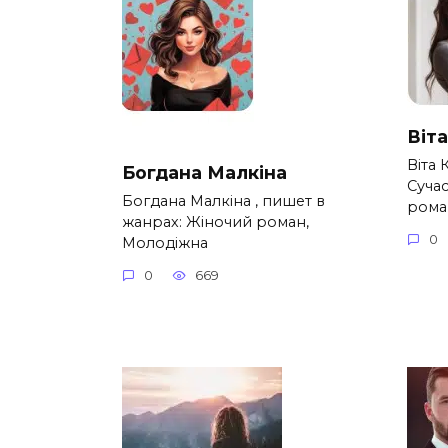
Віт
Віта 
Богдана Малкіна
Суча
Богдана Малкіна , пишет в
рома
жанрах: Жіночий роман,
0
Молодіжна
0
669