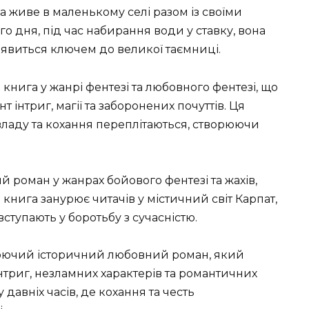
ка живе в маленькому селі разом із своїми
 дня, під час набирання води у ставку, вона
явиться ключем до великої таємниці.
книга у жанрі фентезі та любовного фентезі, що
 інтриг, магії та заборонених почуттів. Ця
а владу та кохання переплітаються, створюючи
 роман у жанрах бойового фентезі та жахів,
книга занурює читачів у містичний світ Карпат,
вступають у боротьбу з сучасністю.
юючий історичний любовний роман, який
нтриг, незламних характерів та романтичних
давніх часів, де кохання та честь