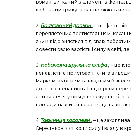
роман, витканий з елементів фентезі,
любовний трикутник створюють непер
2.
Бракований дракон
;
– це фентезійна
переплетених протистоянням, кохання
який відрізняється від своїх побратим
довести свою вартість і силу в світі, д
3.
Небажана дружина ельфа
;
– це іст
ненависті та пристрасті. Книга виводи
Марком, амбітним та владним бізнесме
до нього ненависть. Їхні дороги пе
опиняються у вимушеному шлюбі через
погляди на життя та на те, що називає
4.
Таємниця королеви
;
– це захоплива 
Середньовіччя, коли силу і владу в кр