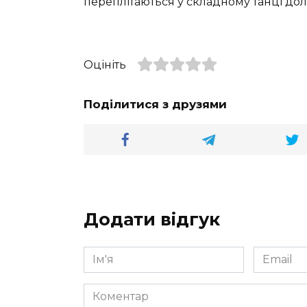
переплітаються у складному танці долі
Оцініть
Поділитися з друзями
Додати відгук
Ім'я
Email
*
*
Коментар