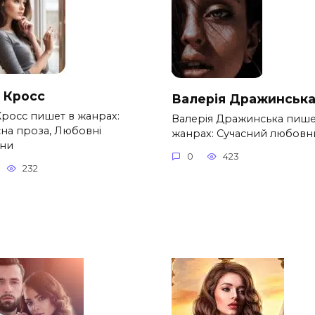
а Кросс
Валерія Дражинськ
Кросс пишет в жанрах:
Валерія Дражинська пише
сна проза, Любовні
жанрах: Сучасний любовн
ни
0
423
232