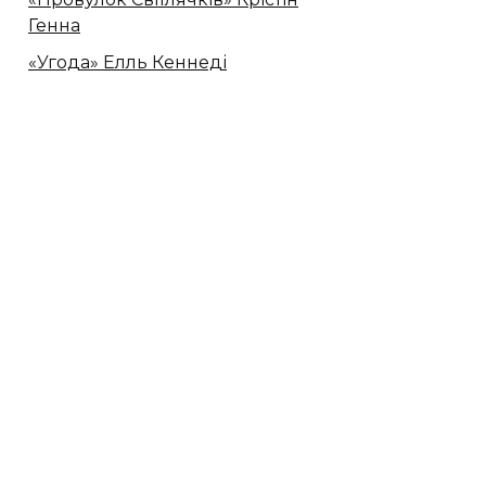
Генна
«Угода» Елль Кеннеді