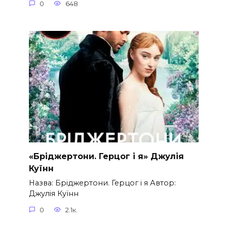
0
648
«Бріджертони. Герцог і я» Джулія
Куїнн
Назва: Бріджертони. Герцог і я Автор:
Джулія Куїнн
0
2.1к.