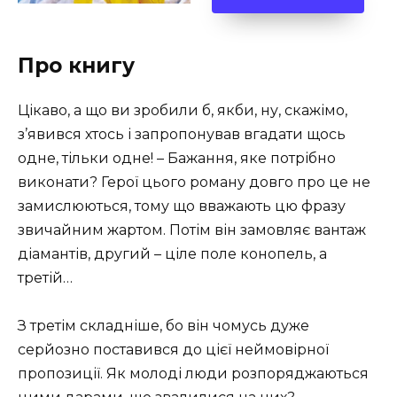
Про книгу
Цікаво, а що ви зробили б, якби, ну, скажімо,
з’явився хтось і запропонував вгадати щось
одне, тільки одне! – Бажання, яке потрібно
виконати? Герої цього роману довго про це не
замислюються, тому що вважають цю фразу
звичайним жартом. Потім він замовляє вантаж
діамантів, другий – ціле поле конопель, а
третій…
З третім складніше, бо він чомусь дуже
серйозно поставився до цієї неймовірної
пропозиції. Як молоді люди розпоряджаються