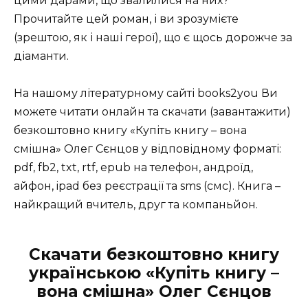
цими дарами, що звалилися на них?
Прочитайте цей роман, і ви зрозумієте
(зрештою, як і наші герої), що є щось дорожче за
діаманти.
На нашому літературному сайті books2you Ви
можете читати онлайн та скачати (завантажити)
безкоштовно книгу «Купіть книгу – вона
смішна» Олег Сєнцов у відповідному форматі:
pdf, fb2, txt, rtf, epub на телефон, андроїд,
айфон, ipad без реєстрації та sms (смс). Книга –
найкращий вчитель, друг та компаньйон.
Скачати безкоштовно книгу
українською «Купіть книгу –
вона смішна» Олег Сєнцов