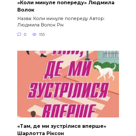
«Коли минуле попереду» Людмила
Волок
Назва: Коли минуле попереду Автор:
Людмила Волок Рік
0
155
«Там, де ми зустрілися вперше»
Шарлотта Ріксон