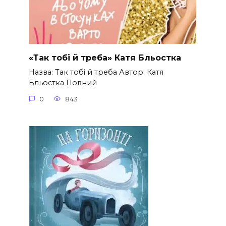
«Так тобі й треба» Катя Бльостка
Назва: Так тобі й треба Автор: Катя
Бльостка Повний
0
843