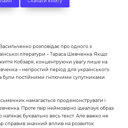
нлайн
Скачати книгу
а Васильченко розповідає про одного з
нської літератури – Тараса Шевченка. Якщо
е життя Кобзаря, концентруючи увагу лише на
евченка – непростий період для українського
ота були постійними гнітючими супутниками
исьменник намагається продемонструвати і
евченка. Проте твір неймовірно ідеалізує образ
о натякає буквально весь текст. Але важко не
зар справив значний вплив на розвиток