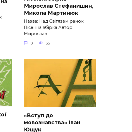
ина
Мирослав Стефанишин,
Микола Мартинюк
:
Назва: Над Світязем ранок.
Пісенна збірка Автор:
Мирослав
0
65
кої
«Вступ до
мовознавства» Іван
Ющук