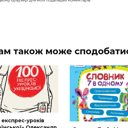
в цьому браузері для моїх подальших коментарів.
ам також може сподобати
0 експрес-уроків
аїнської» Олександр