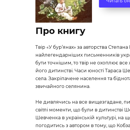
Читать о
Про книгу
Твір «У бур’янах» за авторства Степан
найлегендарніших письменників украї
бути точнішим, то твір не охоплює вс
його дитинстві. Часи юності Тараса Ш
села. Закріпачене населення та бідн
звичайного селянина.
Не дивлячись на все вищезгадане, п
світлі моменти, що були в дитинстві Ш
Шевченка в українській культурі, на щ
погодитись з автором в тому, що Коб