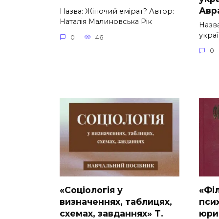
Авр
Назва: Жіночий емірат? Автор:
Наталія Малиновська Рік
Назва
укра
0
46
0
«Соціологія у
«Фі
визначеннях, таблицях,
пси
схемах, завданнях» Т.
юри