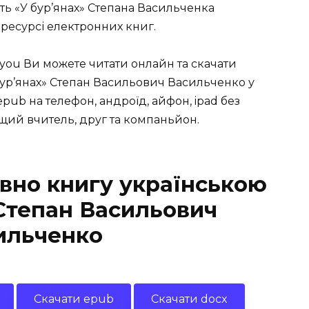
сть «У бур’янах» Степана Васильченка
ресурсі електронних книг.
you Ви можете читати онлайн та скачати
бур’янах» Степан Васильович Васильченко у
, epub на телефон, андроїд, айфон, ipad без
ращий вчитель, друг та компаньйон.
вно книгу українською
 Степан Васильович
ильченко
Скачати epub
Скачати docx