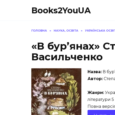
Перейти
Books2YouUA
до
вмісту
ГОЛОВНА
»
НАУКА, ОСВІТА
»
УКРАЇНСЬКА ОСВІ
«В бур’янах» С
Васильченко
Назва:
В бур
Автор:
Степ
Жанри:
Укра
літератури 5
Повна верс