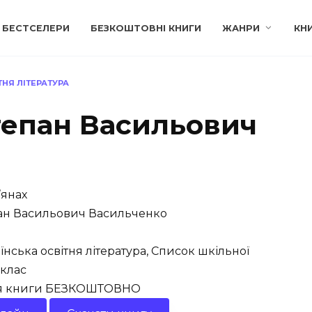
БЕСТСЕЛЕРИ
БЕЗКОШТОВНІ КНИГИ
ЖАНРИ
КН
ТНЯ ЛІТЕРАТУРА
тепан Васильович
’янах
ан Васильович Васильченко
їнська освітня література, Список шкільної
 клас
ія книги БЕЗКОШТОВНО