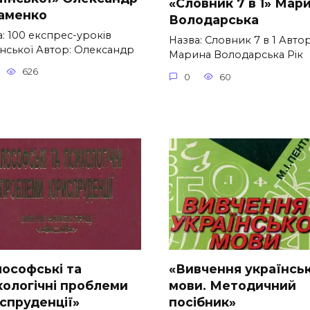
«Словник 7 в 1» Мар
аменко
Володарська
: 100 експрес-уроків
Назва: Словник 7 в 1 Автор
їнської Автор: Олександр
Марина Володарська Рік
626
0
60
лософські та
«Вивчення українсь
хологічні проблеми
мови. Методичний
спруденції»
посібник»