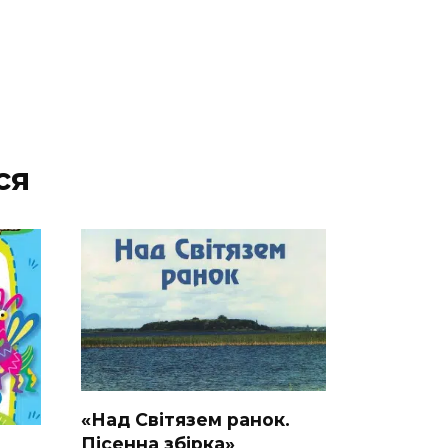
ся
«Над Світязем ранок.
Пісенна збірка»