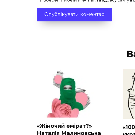
Зберегти моє ім'я, e-mail, та адресу сайту 
В
«Жіночий емірат?»
«10
Наталія Малиновська
укр