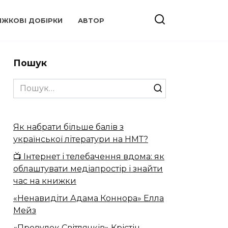
ИЖКОВІ ДОБІРКИ
АВТОР
Пошук
Search
for:
Як набрати більше балів з
української літератури на НМТ?
📺 Інтернет і телебачення вдома: як
облаштувати медіапростір і знайти
час на книжки
«Ненавидіти Адама Коннора» Елла
Мейз
«Провулок Світлячків» Крістін