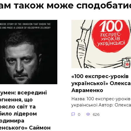
ам також може сподобати
«100 експрес-уроків
української» Олекс
Авраменко
умен: всередині
Назва: 100 експрес-уроків
ргнення, що
української Автор: Олекс
ясло світ та
било лідером
0
626
одимира
енського» Саймон