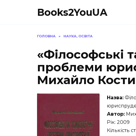
Перейти
Books2YouUA
до
вмісту
ГОЛОВНА
»
НАУКА, ОСВІТА
«Філософські т
проблеми юрис
Михайло Кост
Назва:
Філо
юриспруде
Автор:
Мих
Рік: 2009
Кількість с