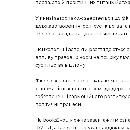
права, але й практичних питань його 
У книзі автор також звертається до фі
державотворення, ролі суспільства та 
про основні ідеї та цінності, які лежа
Психологічні аспекти розглядаються з
впливу правових норм на психіку люди
суспільства в цілому.
Філософська і політологічна компоне
різноманітні аспекти взаємодії держав
забезпеченні гармонійного розвитку су
політичні процеси.
На books2you можна завантажити озна
fb2, txt, а також прослухати аудіокни