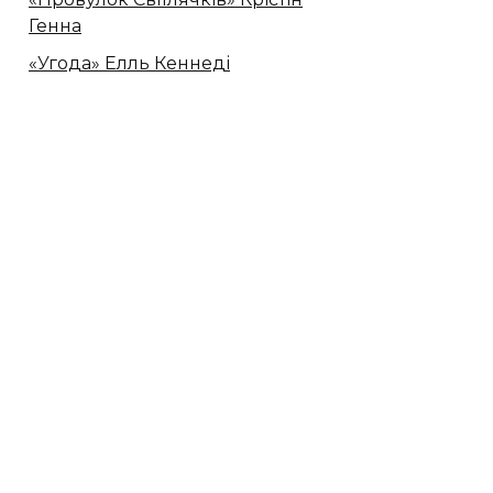
Генна
«Угода» Елль Кеннеді