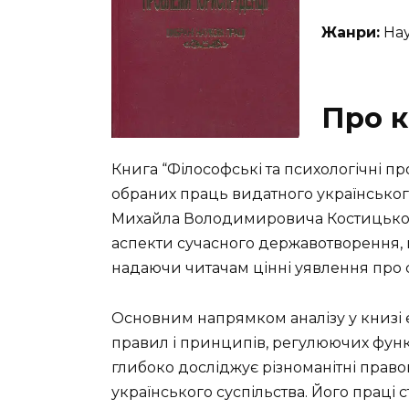
Жанри:
Нау
Про к
Книга “Філософські та психологічні п
обраних праць видатного українськог
Михайла Володимировича Костицького
аспекти сучасного державотворення, пра
надаючи читачам цінні уявлення про с
Основним напрямком аналізу у книзі є
правил і принципів, регулюючих фун
глибоко досліджує різноманітні право
українського суспільства. Його праці 