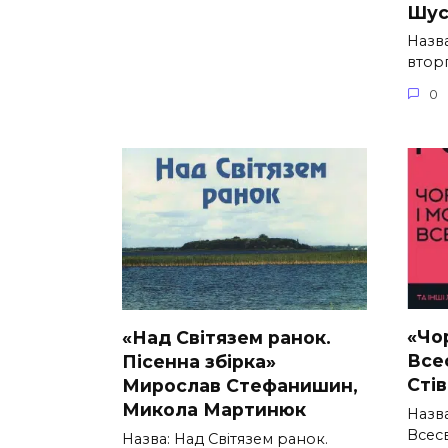
Шус
Назв
втор
0
«Чор
«Над Світязем ранок.
Всес
Пісенна збірка»
Стів
Мирослав Стефанишин,
Микола Мартинюк
Назва
Всесв
Назва: Над Світязем ранок.