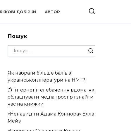
ИЖКОВІ ДОБІРКИ
АВТОР
Пошук
Search
for:
Як набрати більше балів з
української літератури на НМТ?
📺 Інтернет і телебачення вдома: як
облаштувати медіапростір і знайти
час на книжки
«Ненавидіти Адама Коннора» Елла
Мейз
«Провулок Світлячків» Крістін