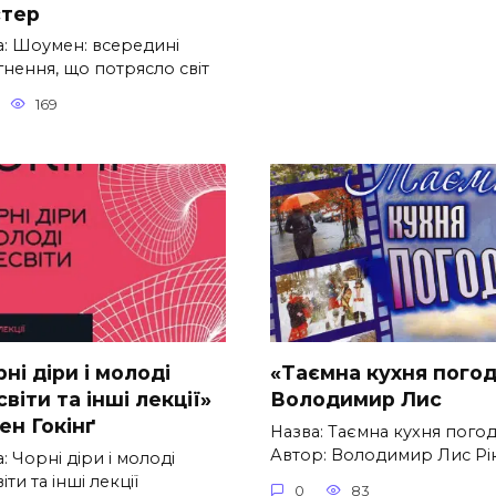
тер
а: Шоумен: всередині
гнення, що потрясло світ
169
ні діри і молоді
«Таємна кухня пого
віти та інші лекції»
Володимир Лис
ен Гокінґ
Назва: Таємна кухня пого
Автор: Володимир Лис Рі
: Чорні діри і молоді
іти та інші лекції
0
83