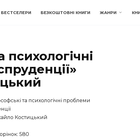
БЕСТСЕЛЕРИ
БЕЗКОШТОВНІ КНИГИ
ЖАНРИ
КН
а психологічні
пруденції»
ицький
софські та психологічні проблеми
нції
айло Костицький
торінок: 580