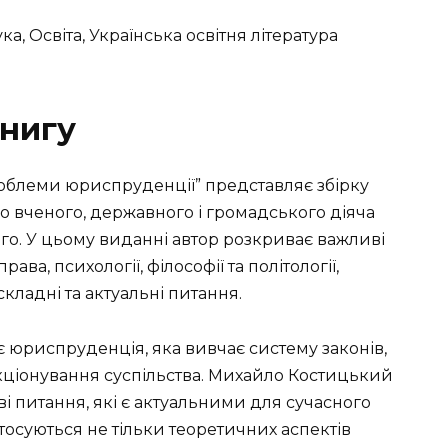
ка, Освіта, Українська освітня література
нигу
роблеми юриспруденції” представляє збірку
о вченого, державного і громадського діяча
. У цьому виданні автор розкриває важливі
ва, психології, філософії та політології,
кладні та актуальні питання.
 юриспруденція, яка вивчає систему законів,
кціонування суспільства. Михайло Костицький
ві питання, які є актуальними для сучасного
стосуються не тільки теоретичних аспектів