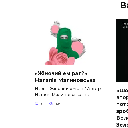
В
«Жіночий емірат?»
Наталія Малиновська
Назва: Жіночий емірат? Автор:
«Шо
Наталія Малиновська Рік
вто
потр
0
46
зро
Вол
Зел