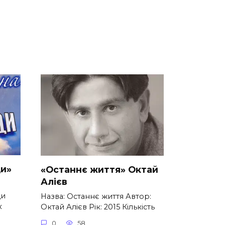
ди»
«Останнє життя» Октай
Алієв
ди
Назва: Останнє життя Автор:
к
Октай Алієв Рік: 2015 Кількість
0
58