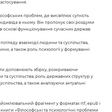
застосування.
лософських проблем, де висвітлює сутність
індивіда в ньому. Він пропонує свої роздуми
ть в основі функціонування сучасних держав.
 погляду взаємодії людини та суспільства,
ни, а також роль психології у формуванні
нти доповнюють збірку, розкриваючи
и та суспільства, роль державних структур у
спільства, а також аналізуючи актуальні
йомлювальний фрагмент у форматах rtf, epub і
гу книги «Філософські та психологічні проблеми