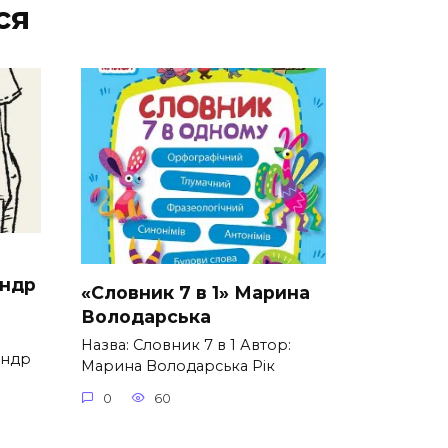
ся
андр
«Словник 7 в 1» Марина
Володарська
Назва: Словник 7 в 1 Автор:
андр
Марина Володарська Рік
0
60