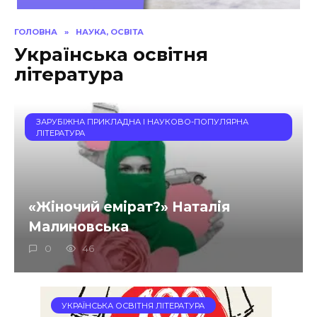
ГОЛОВНА
»
НАУКА, ОСВІТА
Українська освітня
література
ЗАРУБІЖНА ПРИКЛАДНА І НАУКОВО-ПОПУЛЯРНА
ЛІТЕРАТУРА
«Жіночий емірат?» Наталія
Малиновська
0
46
УКРАЇНСЬКА ОСВІТНЯ ЛІТЕРАТУРА