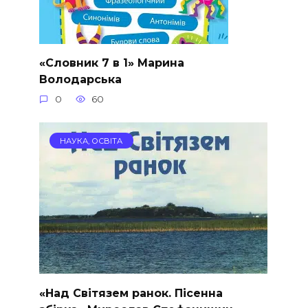
«Словник 7 в 1» Марина
Володарська
0
60
НАУКА, ОСВІТА
«Над Світязем ранок. Пісенна