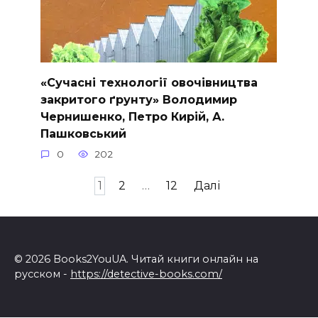
«Сучасні технології овочівництва
закритого ґрунту» Володимир
Чернишенко, Петро Кирій, А.
Пашковський
0
202
Навігація
1
2
…
12
Далі
записів
© 2026 Books2YouUA. Читай книги онлайн на
русском -
https://detective-books.com/