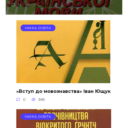
0
316
НАУКА, ОСВІТА
«Вступ до мовознавства» Іван Ющук
0
369
НАУКА, ОСВІТА