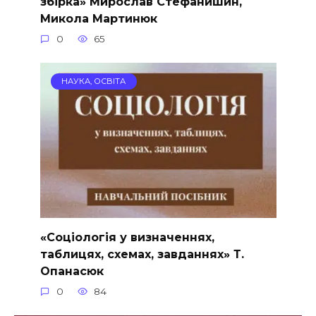
збірка» Мирослав Стефанишин,
Микола Мартинюк
0
65
НАУКА, ОСВІТА
«Соціологія у визначеннях,
таблицях, схемах, завданнях» Т.
Опанасюк
0
84