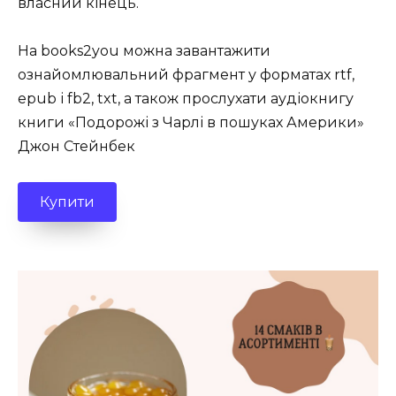
власний кінець.
На books2you можна завантажити
ознайомлювальний фрагмент у форматах rtf,
epub і fb2, txt, а також прослухати аудіокнигу
книги «Подорожі з Чарлі в пошуках Америки»
Джон Стейнбек
Купити