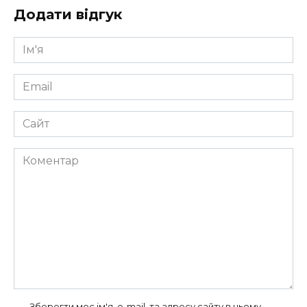
Додати відгук
Ім'я
*
Email
*
Сайт
Коментар
Зберегти моє ім'я, e-mail, та адресу сайту в цьому