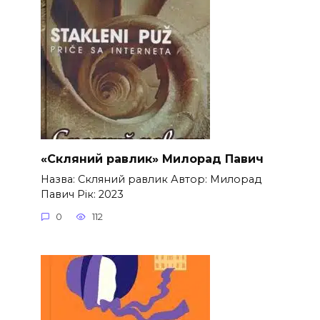
«Скляний равлик» Милорад Павич
Назва: Скляний равлик Автор: Милорад
Павич Рік: 2023
0
112