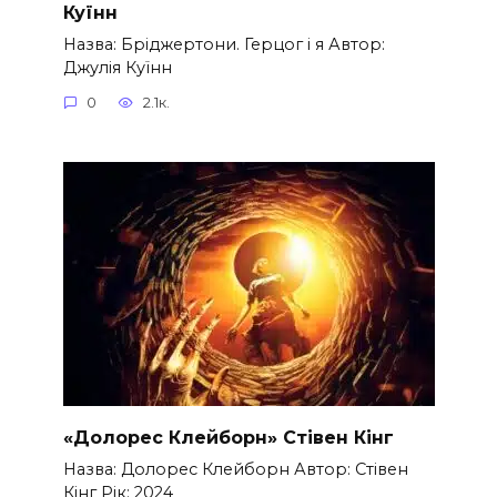
Куїнн
Назва: Бріджертони. Герцог і я Автор:
Джулія Куїнн
0
2.1к.
«Долорес Клейборн» Стівен Кінг
Назва: Долорес Клейборн Автор: Стівен
Кінг Рік: 2024