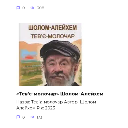
0
308
«Тев’є-молочар» Шолом-Алейхем
Назва: Тев’є-молочар Автор: Шолом-
Алейхем Рік: 2023
0
173