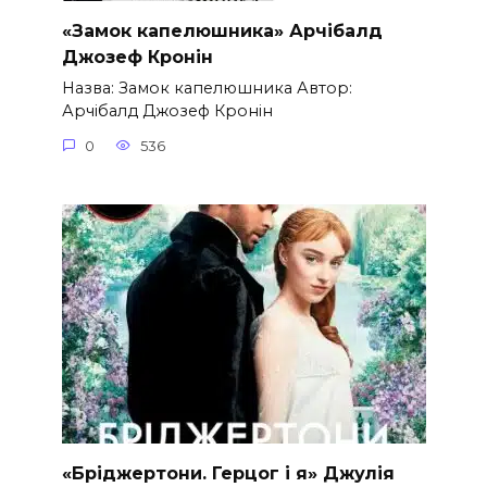
«Замок капелюшника» Арчібалд
Джозеф Кронін
Назва: Замок капелюшника Автор:
Арчібалд Джозеф Кронін
0
536
«Бріджертони. Герцог і я» Джулія