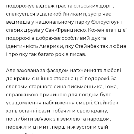
подорожує вздовж трас та сільських доріг,
спілкується з далекобійниками, зустрічає
ведмедів у національному парку Єллоустоун і
старих друзів у Сан-Франциско. Кожен етап цієї
подорожі відображає особливий дух та
ідентичність Америки, яку Стейнбек так любив
і про яку так багато років писав.
Але захована за фасадом натхнення та любові
до країни є й інша сторона цієї подорожі. За
словами старшого сина письменника, Тома,
справжньою причиною для поїздки було
усвідомлення наближення смерті. Стейнбек
хотів останні рази побачити свою країну,
поглибити зв’язок з її землею та народом,
пережити ці миті, перш ніж зустріти свій