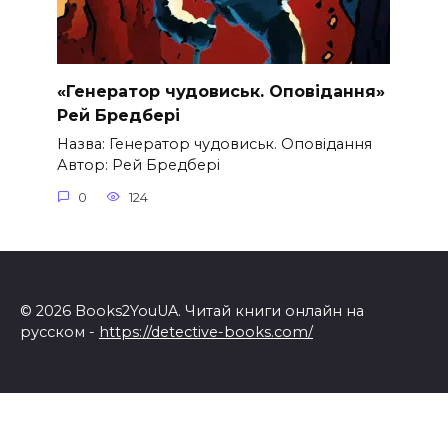
«Генератор чудовиськ. Оповідання»
Рей Бредбері
Назва: Генератор чудовиськ. Оповідання
Автор: Рей Бредбері
0
124
© 2026 Books2YouUA. Читай книги онлайн на
русском -
https://detective-books.com/