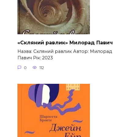
«Скляний равлик» Милорад Павич
Назва: Скляний равлик Автор: Милорад
Павич Рік: 2023
0
112