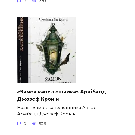
0
228
«Замок капелюшника» Арчібалд
Джозеф Кронін
Назва: Замок капелюшника Автор:
Арчібалд Джозеф Кронін
0
536