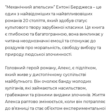
“Механічний апельсин” Ентоні Берджеса – це
один з найвідоміших та найвпливовіших
романів 20 століття, який здобув статус
культового твору зарубіжної класики. Ця книга
є глибокою та багатогранною, вона викликає у
читача неоднозначні емоції та спонукає до
роздумів про моральність, свободу вибору та
природу людської злочинності.
Головний герой роману, Алекс, є підлітком,
який живе у дистопічному суспільстві
майбутнього. Він очолює банду молодих
хуліганів, які займаються насильством,
грабежами та різними видами злочинів. Життя
Алекса раптово змінюється, коли він потрапляє
до в’язниці та стає об’єктом експериментальної