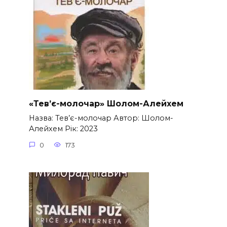
«Тев’є-молочар» Шолом-Алейхем
Назва: Тев’є-молочар Автор: Шолом-
Алейхем Рік: 2023
0
173