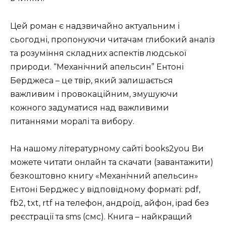
Цей роман є надзвичайно актуальним і
сьогодні, пропонуючи читачам глибокий аналіз
та розуміння складних аспектів людської
природи. “Механічний апельсин” Ентоні
Берджеса – це твір, який залишається
важливим і провокаційним, змушуючи
кожного задуматися над важливими
питаннями моралі та вибору.
На нашому літературному сайті books2you Ви
можете читати онлайн та скачати (завантажити)
безкоштовно книгу «Механічний апельсин»
Ентоні Берджес у відповідному форматі: pdf,
fb2, txt, rtf на телефон, андроїд, айфон, ipad без
реєстрації та sms (смс). Книга – найкращий