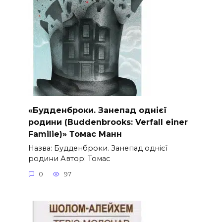
«Будденброки. Занепад однієї
родини (Buddenbrooks: Verfall einer
Familie)» Томас Манн
Назва: Будденброки. Занепад однієї
родини Автор: Томас
0
97