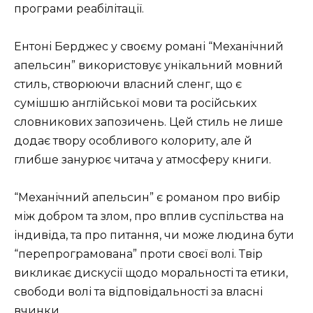
програми реабілітації.
Ентоні Берджес у своєму романі “Механічний
апельсин” використовує унікальний мовний
стиль, створюючи власний сленг, що є
сумішшю англійської мови та російських
словникових запозичень. Цей стиль не лише
додає твору особливого колориту, але й
глибше занурює читача у атмосферу книги.
“Механічний апельсин” є романом про вибір
між добром та злом, про вплив суспільства на
індивіда, та про питання, чи може людина бути
“перепрограмована” проти своєї волі. Твір
викликає дискусії щодо моральності та етики,
свободи волі та відповідальності за власні
вчинки.