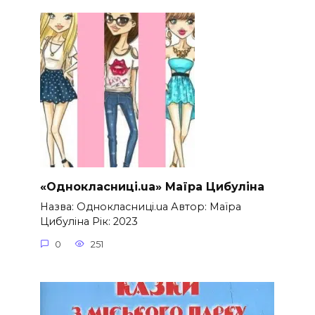
«Однокласниці.ua» Маїра Цибуліна
Назва: Однокласниці.ua Автор: Маїра
Цибуліна Рік: 2023
0
251