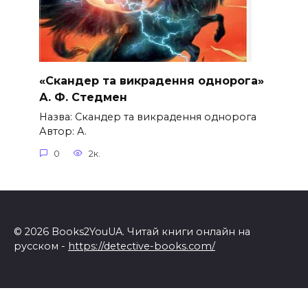
«Скандер та викрадення однорога»
А. Ф. Стедмен
Назва: Скандер та викрадення однорога
Автор: А.
0
2к.
© 2026 Books2YouUA. Читай книги онлайн на
русском -
https://detective-books.com/