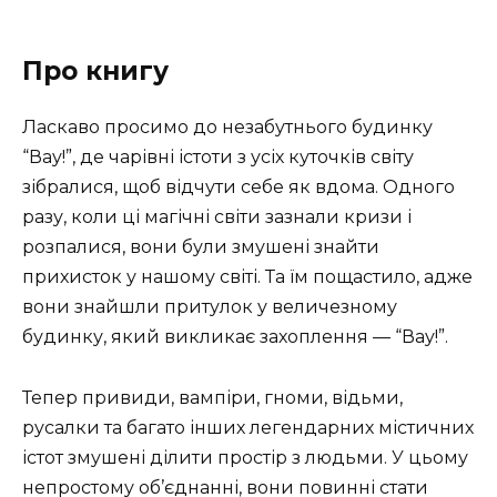
Про книгу
Ласкаво просимо до незабутнього будинку
“Вау!”, де чарівні істоти з усіх куточків світу
зібралися, щоб відчути себе як вдома. Одного
разу, коли ці магічні світи зазнали кризи і
розпалися, вони були змушені знайти
прихисток у нашому світі. Та їм пощастило, адже
вони знайшли притулок у величезному
будинку, який викликає захоплення — “Вау!”.
Тепер привиди, вампіри, гноми, відьми,
русалки та багато інших легендарних містичних
істот змушені ділити простір з людьми. У цьому
непростому об’єднанні, вони повинні стати