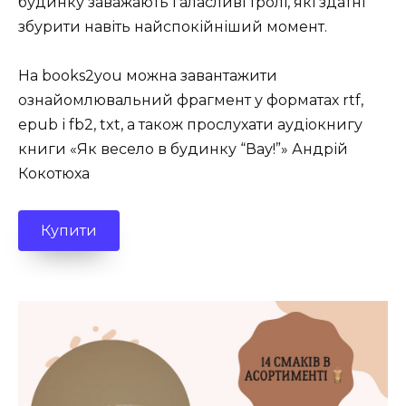
будинку заважають галасливі тролі, які здатні
збурити навіть найспокійніший момент.
На books2you можна завантажити
ознайомлювальний фрагмент у форматах rtf,
epub і fb2, txt, а також прослухати аудіокнигу
книги «Як весело в будинку “Вау!”» Андрій
Кокотюха
Купити