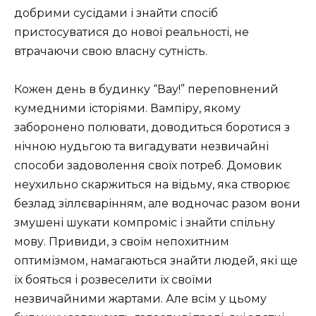
добрими сусідами і знайти спосіб
пристосуватися до нової реальності, не
втрачаючи свою власну сутність.
Кожен день в будинку “Вау!” переповнений
кумедними історіями. Вампіру, якому
заборонено полювати, доводиться боротися з
нічною нудьгою та вигадувати незвичайні
способи задоволення своїх потреб. Домовик
неухильно скаржиться на відьму, яка створює
безлад зіллєварінням, але водночас разом вони
змушені шукати компроміс і знайти спільну
мову. Привиди, з своїм непохитним
оптимізмом, намагаються знайти людей, які ще
їх бояться і розвеселити їх своїми
незвичайними жартами. Але всім у цьому