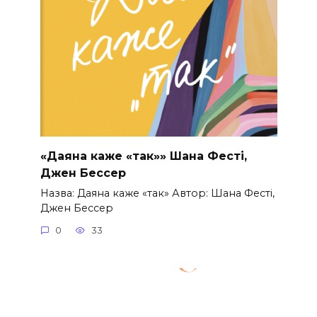
«Даяна каже «так»» Шана Фесті,
Джен Бессер
Назва: Даяна каже «так» Автор: Шана Фесті,
Джен Бессер
0
33