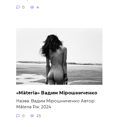
0
4
«Māteria» Вадим Мірошниченко
Назва: Вадим Мірошниченко Автор:
Māteria Рік: 2024
0
23