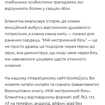
глибокими особистими трагедіями, які
відлунюють болем у серцях обох.
Блакитна змальовує історію, де кожен
емоційний вибух є відгомоном душевного
потрясіння, а кожна ніжна мить — ліками для
ранених сердець. “Мій нестримний біль” — це
не просто драма, це подорож через терни до
зірок, яка демонструє, що іноді саме через біль
ми навчаємося цінувати щастя істинного
кохання.
На нашому літературному сайті books2you Ви
можете читати онлайн та скачати (завантажити)
безкоштовно книгу «Мій нестримний біль»
Блакитна у відповідному форматі: pdf, fb2, txt,
rtf на телефон, андроїд, айфон, ipad без