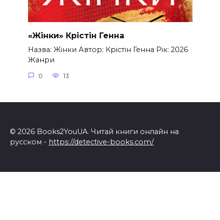
«Жінки» Крістін Генна
Назва: Жінки Автор: Крістін Генна Рік: 2026
Жанри
0
13
© 2026 Books2YouUA. Читай книги онлайн на
русском -
https://detective-books.com/