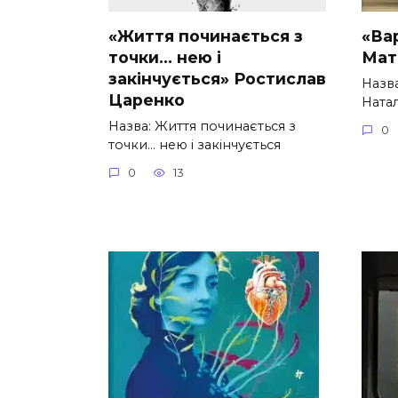
«Життя починається з
«Вар
точки… нею і
Мат
закінчується» Ростислав
Назва
Царенко
Ната
Назва: Життя починається з
0
точки… нею і закінчується
0
13