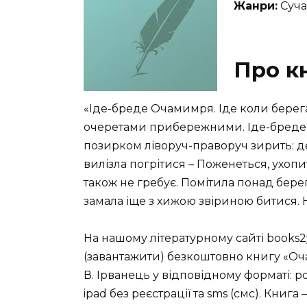
Жанри:
Сучас
Про к
«Іде-бреде Очамимря. Іде коли берега
очеретами прибережними. Іде-бреде, 
позирком ліворуч-праворуч зирить: де
вилізла погрітися – Поженеться, ухоп
також не гребує. Помітила понад бере
замала іще з хижою звіриною битися. Н
На нашому літературному сайті books2
(завантажити) безкоштовно книгу «Оч
В. Ірванець у відповідному форматі: pdf
ipad без реєстрації та sms (смс). Книг