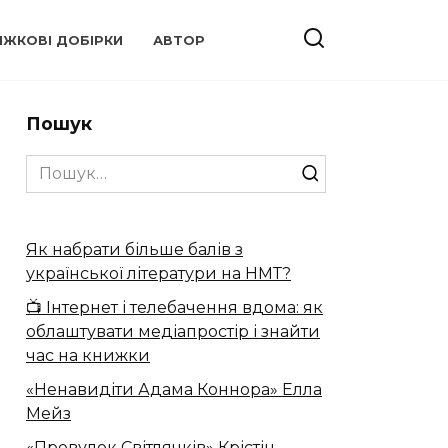
ИЖКОВІ ДОБІРКИ
АВТОР
Пошук
Search
for:
Як набрати більше балів з
української літератури на НМТ?
📺 Інтернет і телебачення вдома: як
облаштувати медіапростір і знайти
час на книжки
«Ненавидіти Адама Коннора» Елла
Мейз
«Провулок Світлячків» Крістін