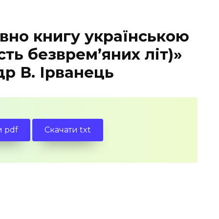
вно книгу українською
ть безврем’яних літ)»
р В. Ірванець
и pdf
Скачати txt