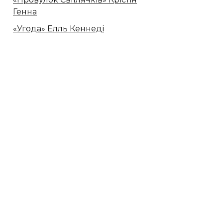
Генна
«Угода» Елль Кеннеді