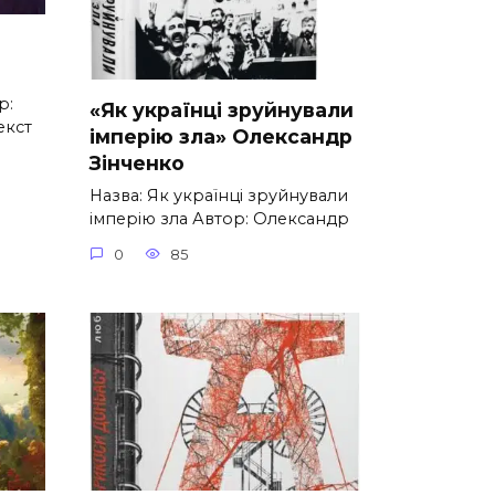
р:
«Як українці зруйнували
екст
імперію зла» Олександр
Зінченко
Назва: Як українці зруйнували
імперію зла Автор: Олександр
0
85