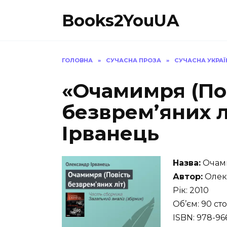
Перейти
Books2YouUA
до
вмісту
ГОЛОВНА
»
СУЧАСНА ПРОЗА
»
СУЧАСНА УКРАЇ
«Очамимря (По
безврем’яних л
Ірванець
Назва:
Очами
Автор:
Олекс
Рік: 2010
Об’єм: 90 ст
ISBN: 978-96