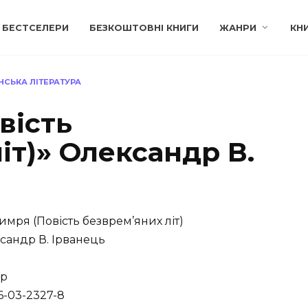
БЕСТСЕЛЕРИ
БЕЗКОШТОВНІ КНИГИ
ЖАНРИ
КН
НСЬКА ЛІТЕРАТУРА
вість
іт)» Олександр В.
мря (Повість безврем’яних літ)
андр В. Ірванець
ор
6-03-2327-8