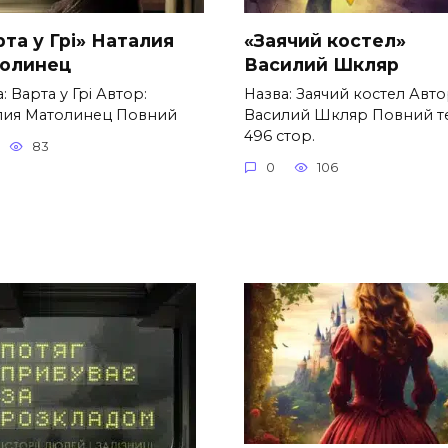
та у Грі» Наталия
«Заячий костел»
олинец
Василий Шкляр
: Варта у Грі Автор:
Назва: Заячий костел Авто
лия Матолинец Повний
Василий Шкляр Повний т
496 стор.
83
0
106