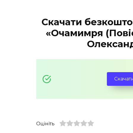
Скачати безкошто
«Очамимря (Повіс
Олександ
Скачат
Оцініть