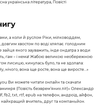
на українська література, Повісті
нигу
ми, а коли й руслом Ріки, мілководдям,
довгим хвостом по воді хляпає. голодним
 зайця якого зауважить, інде ондатра з води
ить, гам – і нема! Жабою великою необережною
гом лисицю, кинулась було, та не здолала:
у, нічого, вона іще росте, вона ще виросте…»
you Ви можете читати онлайн та скачати
амимря (Повість безврем’яних літ)» Олександр
, fb2, txt, rtf, epub на телефон, андроїд, айфон,
а – найкращий вчитель, друг та компаньйон.