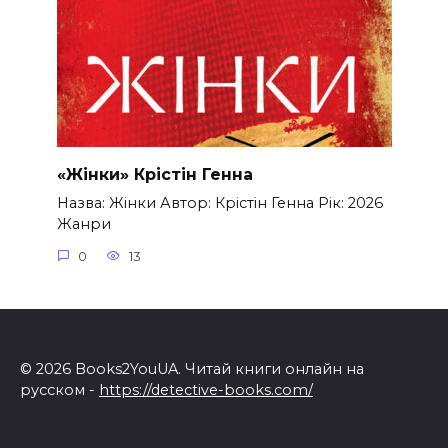
«Жінки» Крістін Генна
Назва: Жінки Автор: Крістін Генна Рік: 2026
Жанри
0
13
© 2026 Books2YouUA. Читай книги онлайн на
русском -
https://detective-books.com/