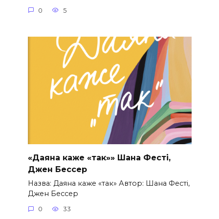
0
5
«Даяна каже «так»» Шана Фесті,
Джен Бессер
Назва: Даяна каже «так» Автор: Шана Фесті,
Джен Бессер
0
33