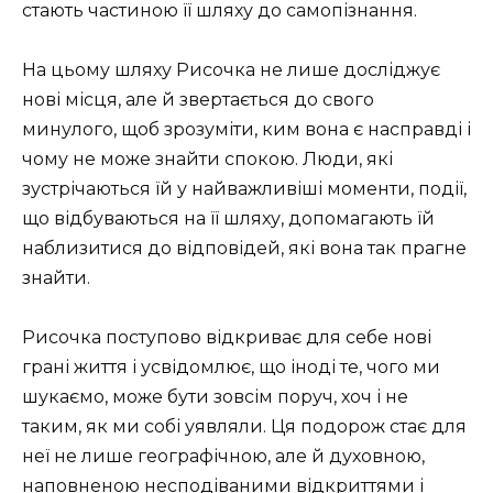
стають частиною її шляху до самопізнання.
На цьому шляху Рисочка не лише досліджує
нові місця, але й звертається до свого
минулого, щоб зрозуміти, ким вона є насправді і
чому не може знайти спокою. Люди, які
зустрічаються їй у найважливіші моменти, події,
що відбуваються на її шляху, допомагають їй
наблизитися до відповідей, які вона так прагне
знайти.
Рисочка поступово відкриває для себе нові
грані життя і усвідомлює, що іноді те, чого ми
шукаємо, може бути зовсім поруч, хоч і не
таким, як ми собі уявляли. Ця подорож стає для
неї не лише географічною, але й духовною,
наповненою несподіваними відкриттями і