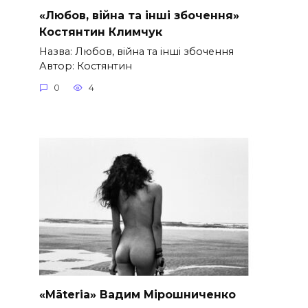
«Любов, війна та інші збочення»
Костянтин Климчук
Назва: Любов, війна та інші збочення
Автор: Костянтин
0
4
«Māteria» Вадим Мірошниченко