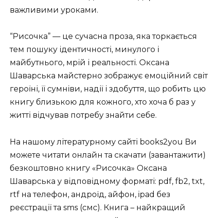
важливими уроками.
“Рисочка” — це сучасна проза, яка торкається
тем пошуку ідентичності, минулого і
майбутнього, мрій і реальності. Оксана
Шаварська майстерно зображує емоційний світ
героїні, її сумніви, надії і здобуття, що робить цю
книгу близькою для кожного, хто хоча б раз у
житті відчував потребу знайти себе.
На нашому літературному сайті books2you Ви
можете читати онлайн та скачати (завантажити)
безкоштовно книгу «Рисочка» Оксана
Шаварська у відповідному форматі: pdf, fb2, txt,
rtf на телефон, андроїд, айфон, ipad без
реєстрації та sms (смс). Книга – найкращий