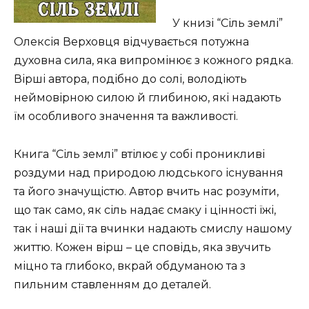
У книзі “Сіль землі”
Олексія Верховця відчувається потужна
духовна сила, яка випромінює з кожного рядка.
Вірші автора, подібно до солі, володіють
неймовірною силою й глибиною, які надають
їм особливого значення та важливості.
Книга “Сіль землі” втілює у собі проникливі
роздуми над природою людського існування
та його значущістю. Автор вчить нас розуміти,
що так само, як сіль надає смаку і цінності їжі,
так і наші дії та вчинки надають смислу нашому
життю. Кожен вірш – це сповідь, яка звучить
міцно та глибоко, вкрай обдуманою та з
пильним ставленням до деталей.