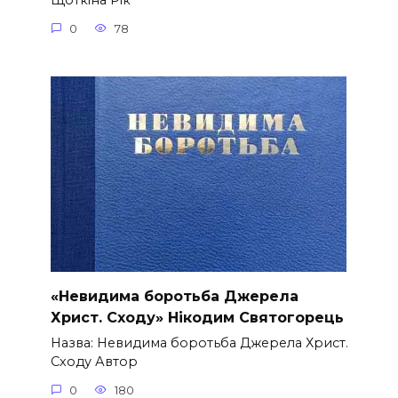
Щоткіна Рік
0
78
«Невидима боротьба Джерела
Христ. Сходу» Нікодим Святогорець
Назва: Невидима боротьба Джерела Христ.
Сходу Автор
0
180