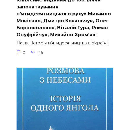
започаткування
п’ятидесятницького руху» Михайло
Мокієнко, Дмитро Ковальчук, Олег
Борноволоков, Віталій Гура, Роман
Онуфрійчук, Михайло Хром’як
Назва: Історія п’ятидесятництва в Україні.
0
148