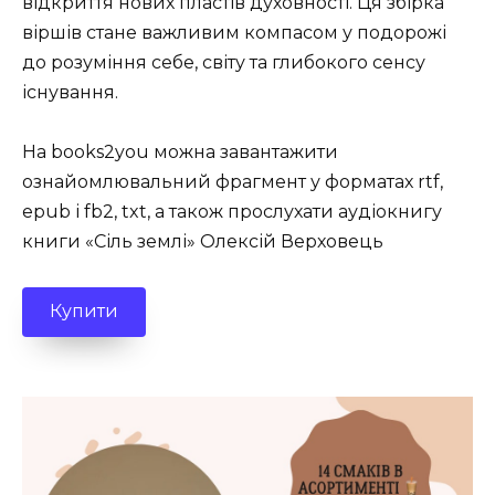
відкриття нових пластів духовності. Ця збірка
віршів стане важливим компасом у подорожі
до розуміння себе, світу та глибокого сенсу
існування.
На books2you можна завантажити
ознайомлювальний фрагмент у форматах rtf,
epub і fb2, txt, а також прослухати аудіокнигу
книги «Сіль землі» Олексій Верховець
Купити