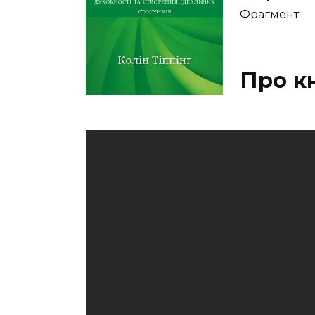
Фрагмент
Про к