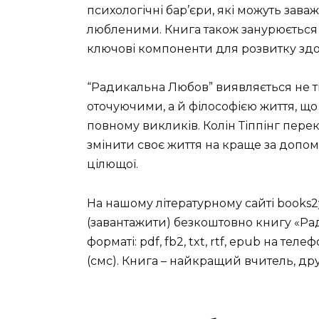
психологічні бар’єри, які можуть зав
любленими. Книга також занурюється 
ключові компоненти для розвитку здо
“Радикальна Любов” виявляється не т
оточуючими, а й філософією життя, що
повному викликів. Колін Тіппінг пер
змінити своє життя на краще за допо
цілющої.
На нашому літературному сайті books2
(завантажити) безкоштовно книгу «Ра
форматі: pdf, fb2, txt, rtf, epub на теле
(смс). Книга – найкращий вчитель, др