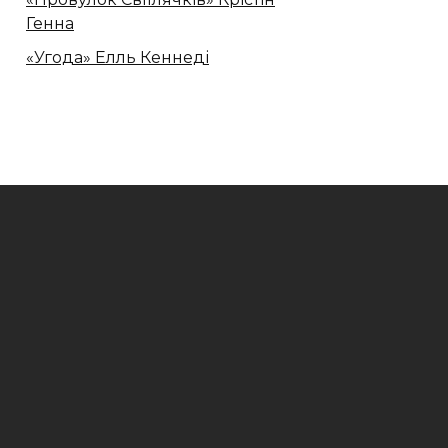
Генна
«Угода» Елль Кеннеді