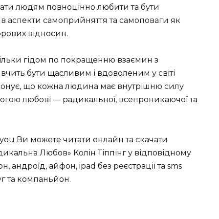
ажати людям повноцінно любити та бути
в аспекти самоприйняття та самоповаги як
рових відносин.
ільки гідом по покращенню взаємин з
 вчить бути щасливим і вдоволеним у світі
еконує, що кожна людина має внутрішню силу
могою любові — радикальної, всепроникаючої та
you Ви можете читати онлайн та скачати
дикальна Любов» Колін Тіппінг у відповідному
фон, андроїд, айфон, ipad без реєстрації та sms
уг та компаньйон.