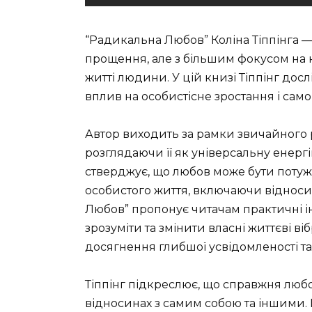
“Радикальна Любов” Коліна Тіппінга 
прощення, але з більшим фокусом на 
житті людини. У цій книзі Тіппінг дос
вплив на особистісне зростання і сам
Автор виходить за рамки звичайного 
розглядаючи її як універсальну енергію
стверджує, що любов може бути поту
особистого життя, включаючи відносин
Любов” пропонує читачам практичні ін
зрозуміти та змінити власні життєві в
досягнення глибшої усвідомленості та
Тіппінг підкреслює, що справжня любо
відносинах з самим собою та іншими. В