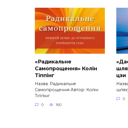
«Радикальне
«Да
Самопрощення» Колін
шлях
Тіппінг
цзи
Назва: Радикальне
Назва
Самопрощення Автор: Колін
шляху
Тіппінг
0
0
160