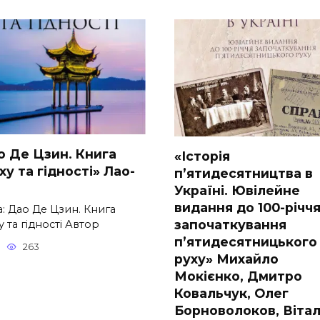
о Де Цзин. Книга
«Історія
у та гідності» Лао-
п’ятидесятництва в
Україні. Ювілейне
видання до 100-річч
: Дао Де Цзин. Книга
започаткування
 та гідності Автор
п’ятидесятницького
263
руху» Михайло
Мокієнко, Дмитро
Ковальчук, Олег
Борноволоков, Вітал