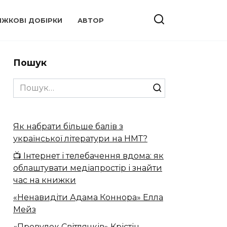
ИЖКОВІ ДОБІРКИ
АВТОР
Пошук
Search
for:
Як набрати більше балів з
української літератури на НМТ?
📺 Інтернет і телебачення вдома: як
облаштувати медіапростір і знайти
час на книжки
«Ненавидіти Адама Коннора» Елла
Мейз
«Провулок Світлячків» Крістін