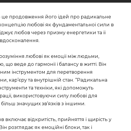
— це продовження його ідей про радикальне
концепцію любові як фундаментальної сили в
ліджує любов через призму енергетики та її
овдосконалення.
розуміння любові як емоції між людьми,
, що веде до гармонії і балансу в житті. Він
жним інструментом для перетворення
и, кар’єру та внутрішній стан. “Радикальна
струменти та техніки, які допоможуть
ібрації, використовуючи силу любові для
 більш значущих зв’язків з іншими.
в включає відкритість, прийняття і щирість у
ін розглядає як емоційні блоки, так і