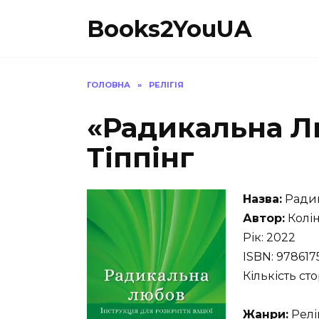
Перейти
Books2YouUA
до
вмісту
ГОЛОВНА
»
РЕЛІГІЯ
«Радикальна Л
Тіппінг
Назва:
Ради
Автор:
Колін
Рік: 2022
ISBN: 97861
Кількість сто
Жанри:
Релі