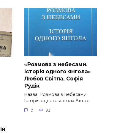
«Розмова з небесами.
Історія одного янгола»
Любов Світла, Софія
Рудік
я
Назва: Розмова з небесами.
Історія одного янгола Автор
0
93
ій