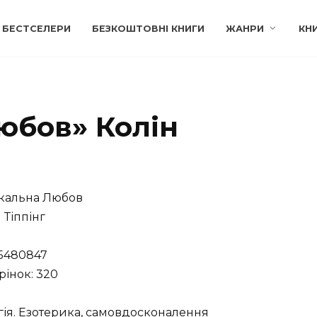
БЕСТСЕЛЕРИ
БЕЗКОШТОВНІ КНИГИ
ЖАНРИ
КН
юбов» Колін
кальна Любов
 Тіппінг
75480847
рінок: 320
гія. Езотерика, самовдосконалення