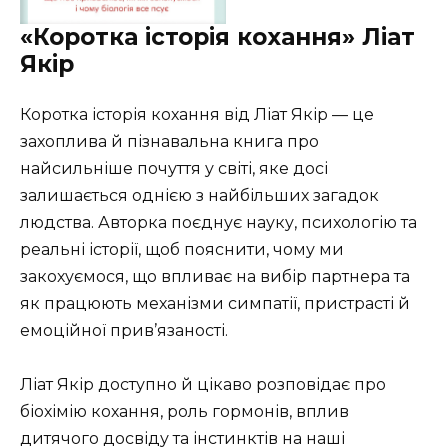
«Коротка історія кохання» Ліат
Якір
Коротка історія кохання від Ліат Якір — це
захоплива й пізнавальна книга про
найсильніше почуття у світі, яке досі
залишається однією з найбільших загадок
людства. Авторка поєднує науку, психологію та
реальні історії, щоб пояснити, чому ми
закохуємося, що впливає на вибір партнера та
як працюють механізми симпатії, пристрасті й
емоційної прив’язаності.
Ліат Якір доступно й цікаво розповідає про
біохімію кохання, роль гормонів, вплив
дитячого досвіду та інстинктів на наші