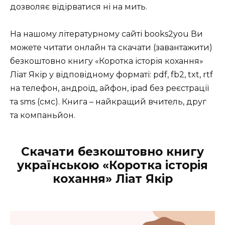
дозволяє відірватися ні на мить.
На нашому літературному сайті books2you Ви
можете читати онлайн та скачати (завантажити)
безкоштовно книгу «Коротка історія кохання»
Ліат Якір у відповідному форматі: pdf, fb2, txt, rtf
на телефон, андроїд, айфон, ipad без реєстрації
та sms (смс). Книга – найкращий вчитель, друг
та компаньйон.
Скачати безкоштовно книгу
українською «Коротка історія
кохання» Ліат Якір