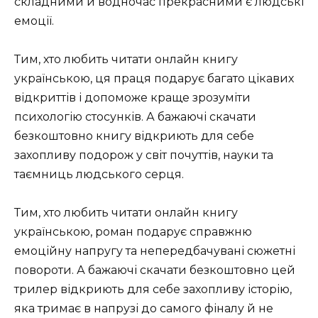
складними й водночас прекрасними є людські
емоції.
Тим, хто любить читати онлайн книгу
українською, ця праця подарує багато цікавих
відкриттів і допоможе краще зрозуміти
психологію стосунків. А бажаючі скачати
безкоштовно книгу відкриють для себе
захопливу подорож у світ почуттів, науки та
таємниць людського серця.
Тим, хто любить читати онлайн книгу
українською, роман подарує справжню
емоційну напругу та непередбачувані сюжетні
повороти. А бажаючі скачати безкоштовно цей
трилер відкриють для себе захопливу історію,
яка тримає в напрузі до самого фіналу й не