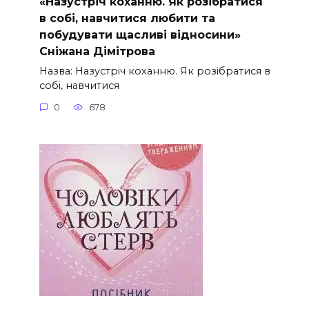
«Назустріч коханню. Як розібратися
в собі, навчитися любити та
побудувати щасливі відносини»
Сніжана Дімітрова
Назва: Назустріч коханню. Як розібратися в
собі, навчитися
0
678