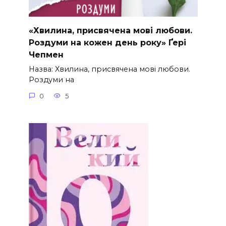
«Хвилина, присвячена мові любови.
Роздуми на кожен день року» Ґері
Чепмен
Назва: Хвилина, присвячена мові любови.
Роздуми на
0
5