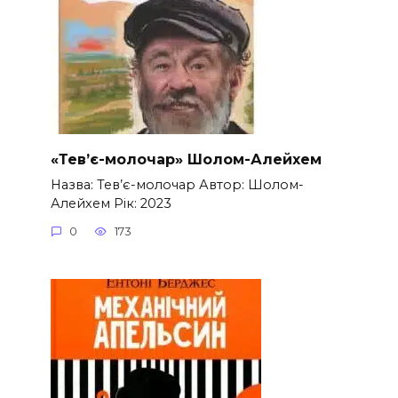
«Тев’є-молочар» Шолом-Алейхем
Назва: Тев’є-молочар Автор: Шолом-
Алейхем Рік: 2023
0
173