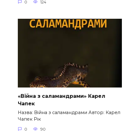
0
124
«Війна з саламандрами» Карел
Чапек
Назва: Війна з саламандрами Автор: Карел
Чапек Рік
0
90