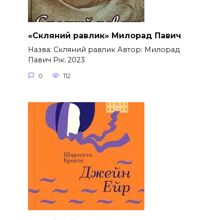
«Скляний равлик» Милорад Павич
Назва: Скляний равлик Автор: Милорад
Павич Рік: 2023
0
112