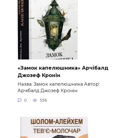
«Замок капелюшника» Арчібалд
Джозеф Кронін
Назва: Замок капелюшника Автор:
Арчібалд Джозеф Кронін
0
536