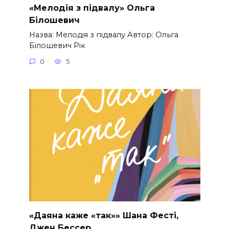
«Мелодія з підвалу» Ольга
Білошевич
Назва: Мелодія з підвалу Автор: Ольга
Білошевич Рік
0
5
«Даяна каже «так»» Шана Фесті,
Джен Бессер