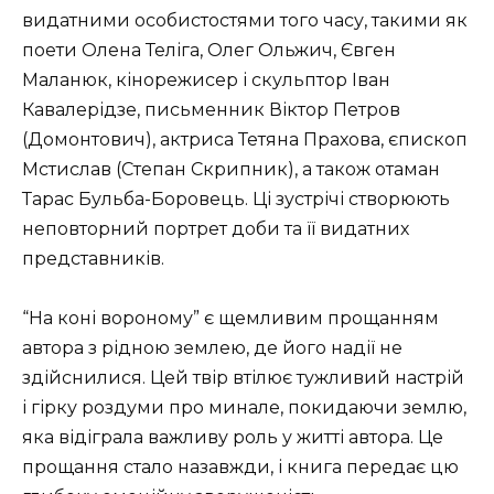
видатними особистостями того часу, такими як
поети Олена Теліга, Олег Ольжич, Євген
Маланюк, кінорежисер і скульптор Іван
Кавалерідзе, письменник Віктор Петров
(Домонтович), актриса Тетяна Прахова, єпископ
Мстислав (Степан Скрипник), а також отаман
Тарас Бульба-Боровець. Ці зустрічі створюють
неповторний портрет доби та її видатних
представників.
“На коні вороному” є щемливим прощанням
автора з рідною землею, де його надії не
здійснилися. Цей твір втілює тужливий настрій
і гірку роздуми про минале, покидаючи землю,
яка відіграла важливу роль у житті автора. Це
прощання стало назавжди, і книга передає цю