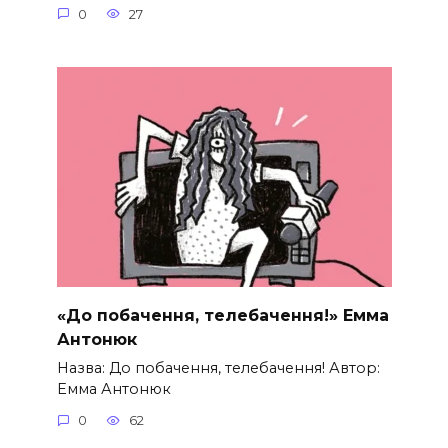
0
27
«До побачення, телебачення!» Емма
Антонюк
Назва: До побачення, телебачення! Автор:
Емма Антонюк
0
62