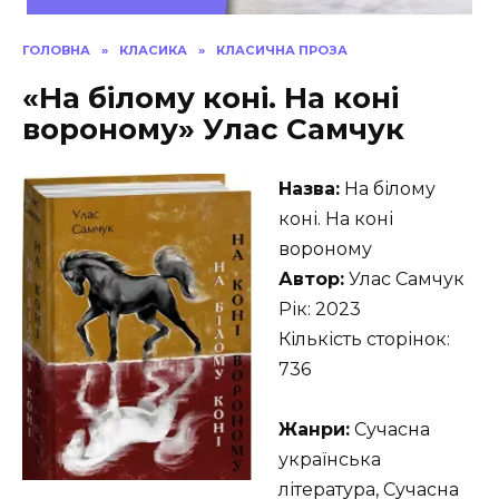
ГОЛОВНА
»
КЛАСИКА
»
КЛАСИЧНА ПРОЗА
«На білому коні. На коні
вороному» Улас Самчук
Назва:
На білому
коні. На коні
вороному
Автор:
Улас Самчук
Рік: 2023
Кількість сторінок:
736
Жанри:
Сучасна
українська
література, Сучасна