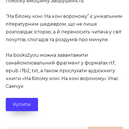
глибоку емоційну зворушеність.
“На білому коні. На коні вороному” є унікальним
літературним шедевром, що не лише
розповідає історію, а й переносить читача у світ
почуттів, спогадів та роздумів про минуле.
На books2you можна завантажити
ознайомлювальний фрагмент у форматах rtf,
epub і fb2, txt, а також прослухати аудіокнигу
книги «На білому коні. На коні вороному» Улас
Самчук
Купити