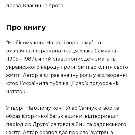
проза, Класична проза
Про книгу
“На білому коні. На коні вороному” – це
визначна літературна праця Уласа Самчука
(1905—1987), який став літописцем змагань
українського народу протягом півстоліття свого
життя. Автор відіграв значну роль у відтворенні
історії України та публікації своїх подорожніх
нотаток.
У творі “На білому коні” Улас Самчук створив
образ історичної батьківщини, відтворивши
період до Другої світової війни та радянського
життя. Автор розповідає про свої зустрічі з