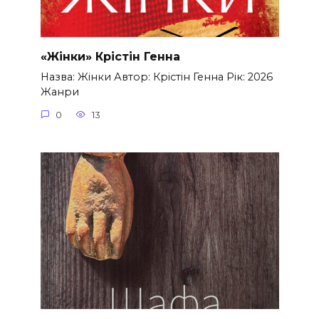
«Жінки» Крістін Генна
Назва: Жінки Автор: Крістін Генна Рік: 2026
Жанри
0
13