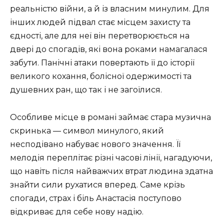
реальністю війни, а й із власним минулим. Для
інших людей підвал стає місцем захисту та
єдності, але для неї він перетворюється на
двері до спогадів, які вона роками намагалася
забути. Панічні атаки повертають її до історії
великого кохання, болісної одержимості та
душевних ран, що так і не загоїлися.
Особливе місце в романі займає стара музична
скринька — символ минулого, який
несподівано набуває нового значення. Її
мелодія переплітає різні часові лінії, нагадуючи,
що навіть після найважчих втрат людина здатна
знайти сили рухатися вперед. Саме крізь
спогади, страх і біль Анастасія поступово
відкриває для себе нову надію.