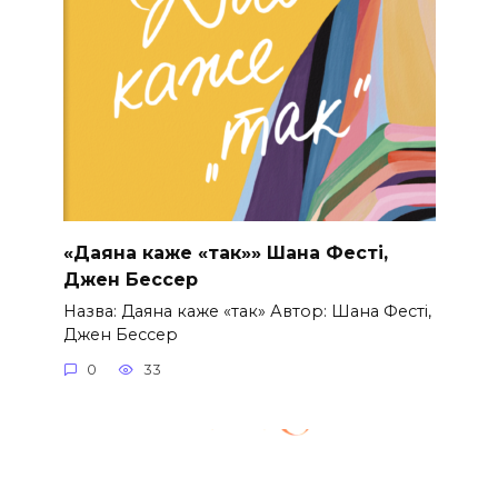
«Даяна каже «так»» Шана Фесті,
Джен Бессер
Назва: Даяна каже «так» Автор: Шана Фесті,
Джен Бессер
0
33