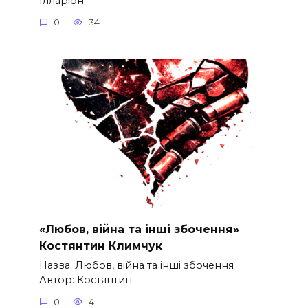
Ілларіон
0
34
«Любов, війна та інші збочення»
Костянтин Климчук
Назва: Любов, війна та інші збочення
Автор: Костянтин
0
4