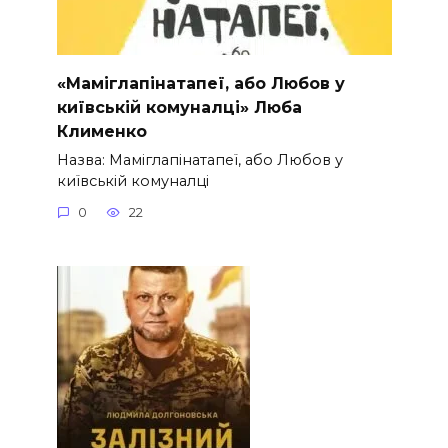
«Маміглапінатапеї, або Любов у
київській комуналці» Люба
Клименко
Назва: Маміглапінатапеї, або Любов у
київській комуналці
0
22