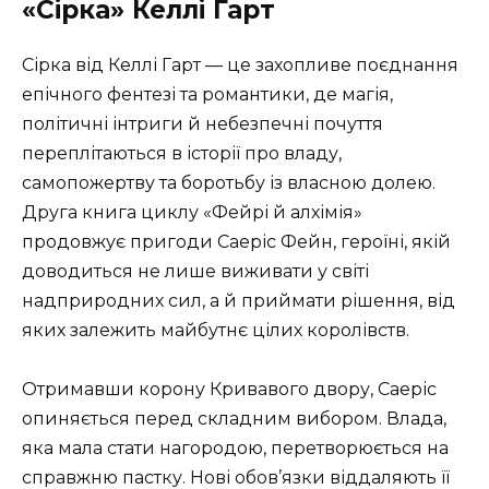
«Сірка» Келлі Гарт
Сірка від Келлі Гарт — це захопливе поєднання
епічного фентезі та романтики, де магія,
політичні інтриги й небезпечні почуття
переплітаються в історії про владу,
самопожертву та боротьбу із власною долею.
Друга книга циклу «Фейрі й алхімія»
продовжує пригоди Саеріс Фейн, героїні, якій
доводиться не лише виживати у світі
надприродних сил, а й приймати рішення, від
яких залежить майбутнє цілих королівств.
Отримавши корону Кривавого двору, Саеріс
опиняється перед складним вибором. Влада,
яка мала стати нагородою, перетворюється на
справжню пастку. Нові обов’язки віддаляють її