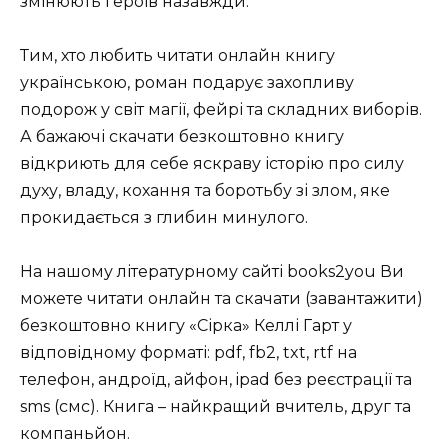
змінюють героїв назавжди.
Тим, хто любить читати онлайн книгу
українською, роман подарує захопливу
подорож у світ магії, фейрі та складних виборів.
А бажаючі скачати безкоштовно книгу
відкриють для себе яскраву історію про силу
духу, владу, кохання та боротьбу зі злом, яке
прокидається з глибин минулого.
На нашому літературному сайті books2you Ви
можете читати онлайн та скачати (завантажити)
безкоштовно книгу «Сірка» Келлі Гарт у
відповідному форматі: pdf, fb2, txt, rtf на
телефон, андроїд, айфон, ipad без реєстрації та
sms (смс). Книга – найкращий вчитель, друг та
компаньйон.