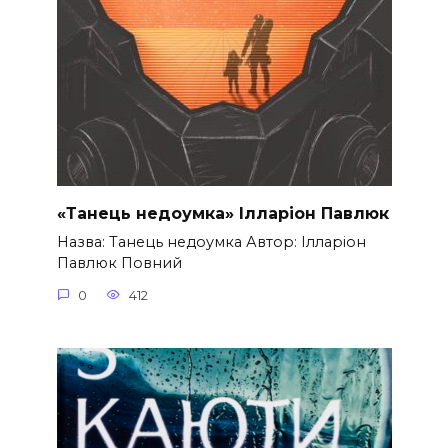
«Танець недоумка» Ілларіон Павлюк
Назва: Танець недоумка Автор: Ілларіон
Павлюк Повний
0
412