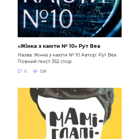
«Жінка з каюти № 10» Рут Веа
Назва: Жінка з каюти № 10 Автор: Рут Веа
Повний текст 352 стор.
0
128