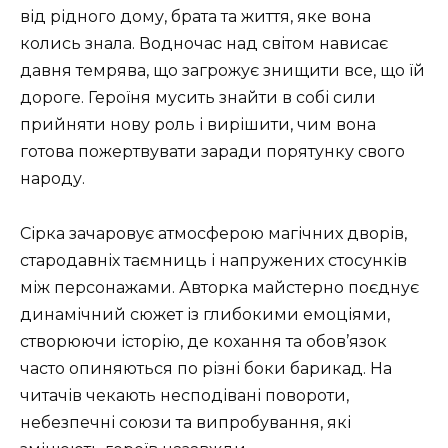
від рідного дому, брата та життя, яке вона
колись знала. Водночас над світом нависає
давня темрява, що загрожує знищити все, що їй
дороге. Героїня мусить знайти в собі сили
прийняти нову роль і вирішити, чим вона
готова пожертвувати заради порятунку свого
народу.
Сірка зачаровує атмосферою магічних дворів,
стародавніх таємниць і напружених стосунків
між персонажами. Авторка майстерно поєднує
динамічний сюжет із глибокими емоціями,
створюючи історію, де кохання та обов’язок
часто опиняються по різні боки барикад. На
читачів чекають несподівані повороти,
небезпечні союзи та випробування, які