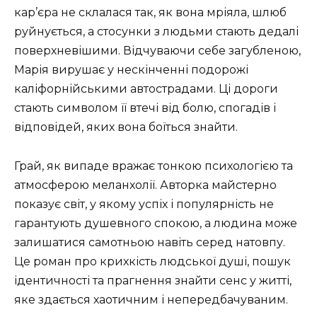
кар’єра не склалася так, як вона мріяла, шлюб
руйнується, а стосунки з людьми стають дедалі
поверхневішими. Відчуваючи себе загубленою,
Марія вирушає у нескінченні подорожі
каліфорнійськими автострадами. Ці дороги
стають символом її втечі від болю, спогадів і
відповідей, яких вона боїться знайти.
Грай, як випаде вражає тонкою психологією та
атмосферою меланхолії. Авторка майстерно
показує світ, у якому успіх і популярність не
гарантують душевного спокою, а людина може
залишатися самотньою навіть серед натовпу.
Це роман про крихкість людської душі, пошук
ідентичності та прагнення знайти сенс у житті,
яке здається хаотичним і непередбачуваним.