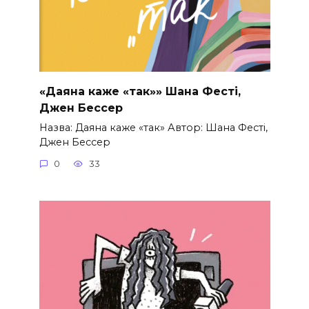
«Даяна каже «так»» Шана Фесті,
Джен Бессер
Назва: Даяна каже «так» Автор: Шана Фесті,
Джен Бессер
0
33