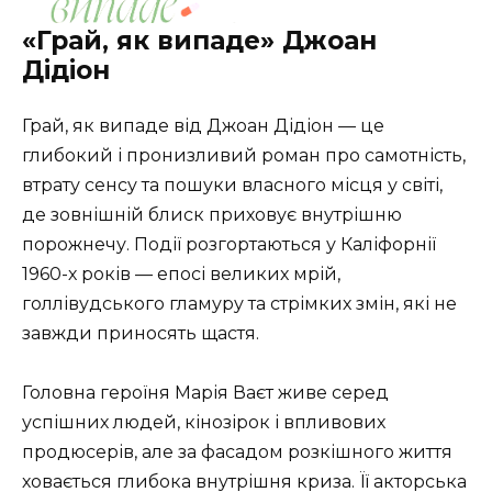
«Грай, як випаде» Джоан
Дідіон
Грай, як випаде від Джоан Дідіон — це
глибокий і пронизливий роман про самотність,
втрату сенсу та пошуки власного місця у світі,
де зовнішній блиск приховує внутрішню
порожнечу. Події розгортаються у Каліфорнії
1960-х років — епосі великих мрій,
голлівудського гламуру та стрімких змін, які не
завжди приносять щастя.
Головна героїня Марія Ваєт живе серед
успішних людей, кінозірок і впливових
продюсерів, але за фасадом розкішного життя
ховається глибока внутрішня криза. Її акторська