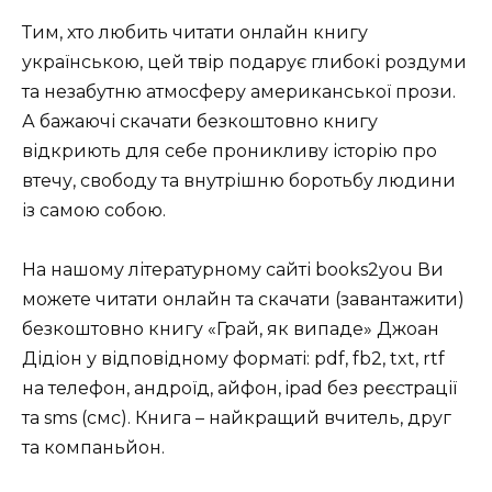
Тим, хто любить читати онлайн книгу
українською, цей твір подарує глибокі роздуми
та незабутню атмосферу американської прози.
А бажаючі скачати безкоштовно книгу
відкриють для себе проникливу історію про
втечу, свободу та внутрішню боротьбу людини
із самою собою.
На нашому літературному сайті books2you Ви
можете читати онлайн та скачати (завантажити)
безкоштовно книгу «Грай, як випаде» Джоан
Дідіон у відповідному форматі: pdf, fb2, txt, rtf
на телефон, андроїд, айфон, ipad без реєстрації
та sms (смс). Книга – найкращий вчитель, друг
та компаньйон.