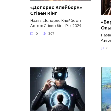
«Долорес Клейборн»
Стівен Кінг
Назва: Долорес Клейборн
«Ва
Автор: Стівен Кінг Рік: 2024
Оль
0
307
Назва
Авто
0