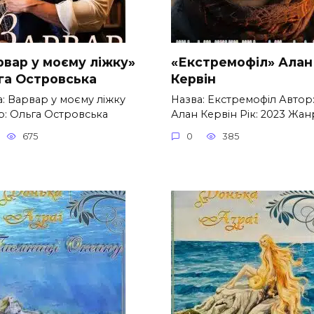
рвар у моєму ліжку»
«Екстремофіл» Алан
га Островська
Кервін
: Варвар у моєму ліжку
Назва: Екстремофіл Автор
р: Ольга Островська
Алан Кервін Рік: 2023 Жа
675
0
385