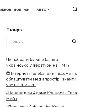
ИЖКОВІ ДОБІРКИ
АВТОР
Пошук
Search
for:
Як набрати більше балів з
української літератури на НМТ?
📺 Інтернет і телебачення вдома: як
облаштувати медіапростір і знайти
час на книжки
«Ненавидіти Адама Коннора» Елла
Мейз
«Провулок Світлячків» Крістін