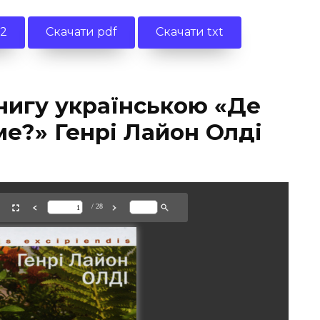
b2
Скачати pdf
Скачати txt
нигу українською «Де
ме?» Генрі Лайон Олді