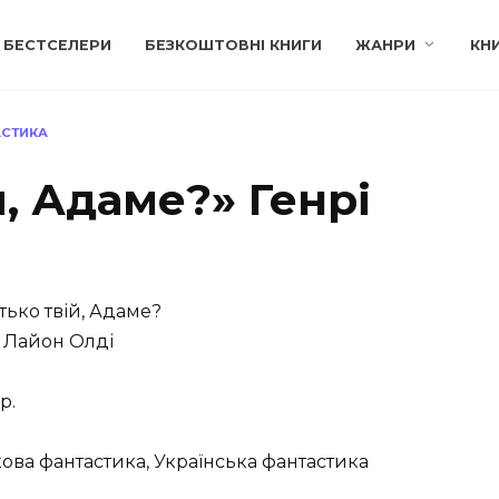
БЕСТСЕЛЕРИ
БЕЗКОШТОВНІ КНИГИ
ЖАНРИ
КН
АСТИКА
й, Адаме?» Генрі
тько твій, Адаме?
 Лайон Олді
р.
ова фантастика, Українська фантастика