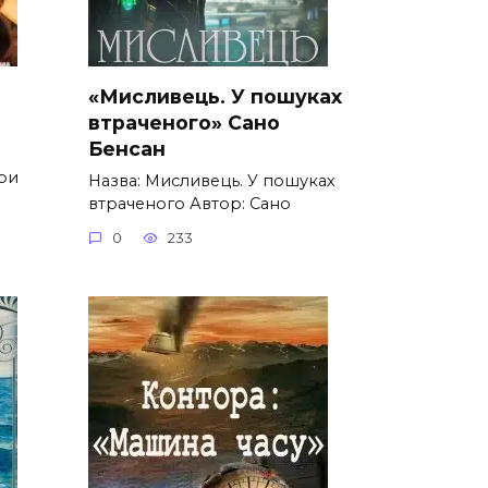
«Мисливець. У пошуках
втраченого» Сано
Бенсан
:
нри
Назва: Мисливець. У пошуках
втраченого Автор: Сано
0
233