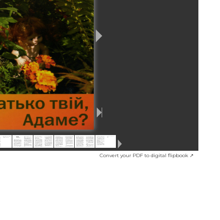
Convert your PDF to digital flipbook ↗