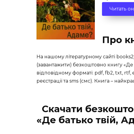
Читать о
Про к
На нашому літературному сайті books2
(завантажити) безкоштовно книгу «Де 
відповідному форматі: pdf, fb2, txt, rtf
реєстрації та sms (смс). Книга – найк
Скачати безкошто
«Де батько твій, А