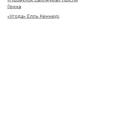
Генна
«Угода» Елль Кеннеді