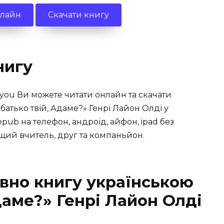
нлайн
Скачати книгу
нигу
you Ви можете читати онлайн та скачати
батько твій, Адаме?» Генрі Лайон Олді у
, epub на телефон, андроїд, айфон, ipad без
ращий вчитель, друг та компаньйон.
вно книгу українською
даме?» Генрі Лайон Олді