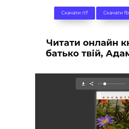
Скачати rtf
Скачати f
Читати онлайн к
батько твій, Ада