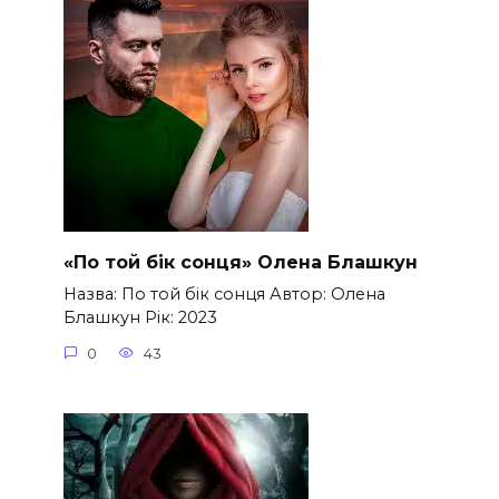
«По той бік сонця» Олена Блашкун
Назва: По той бік сонця Автор: Олена
Блашкун Рік: 2023
0
43