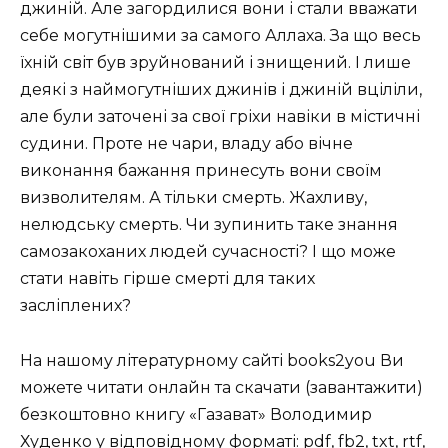
джиній. Але загордилися вони і стали вважати
себе могутнішими за самого Аллаха. За що весь
їхній світ був зруйнований і знищений. І лише
деякі з наймогутніших джинів і джиній вціліли,
але були заточені за свої гріхи навіки в містичні
судини. Проте не чари, владу або вічне
виконання бажання принесуть вони своїм
визволителям. А тільки смерть. Жахливу,
нелюдську смерть. Чи зупинить таке знання
самозакоханих людей сучасності? І що може
стати навіть гірше смерті для таких
засліплених?
На нашому літературному сайті books2you Ви
можете читати онлайн та скачати (завантажити)
безкоштовно книгу «Газават» Володимир
Худенко у відповідному форматі: pdf, fb2, txt, rtf,