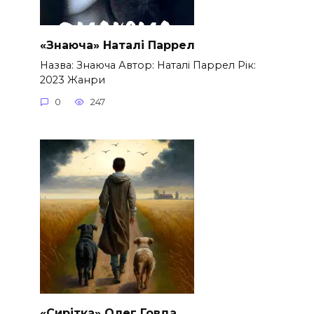
«Знаюча» Наталі Паррел
Назва: Знаюча Автор: Наталі Паррел Рік:
2023 Жанри
0
247
«Сирітка» Олег Говда