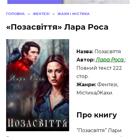
ГОЛОВНА
»
ФЕНТЕЗІ
»
ЖАХИ І МІСТИКА
«Позасвіття» Лара Роса
Назва:
Позасвіття
Автор:
Лара Роса
;
Повний текст 222
стор.
Жанри:
Фентезі,
Містика/Жахи.
Про книгу
“Позасвіття” Лари