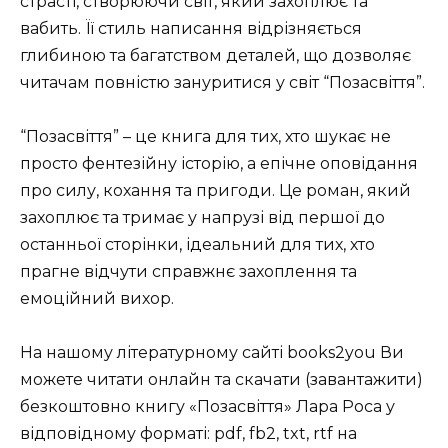
страсті, створюючи світ, який захоплює та
вабить. Її стиль написання відрізняється
глибиною та багатством деталей, що дозволяє
читачам повністю зануритися у світ “Позасвіття”.
“Позасвіття” – це книга для тих, хто шукає не
просто фентезійну історію, а епічне оповідання
про силу, кохання та пригоди. Це роман, який
захоплює та тримає у напрузі від першої до
останньої сторінки, ідеальний для тих, хто
прагне відчути справжнє захоплення та
емоційний вихор.
На нашому літературному сайті books2you Ви
можете читати онлайн та скачати (завантажити)
безкоштовно книгу «Позасвіття» Лара Роса у
відповідному форматі: pdf, fb2, txt, rtf на