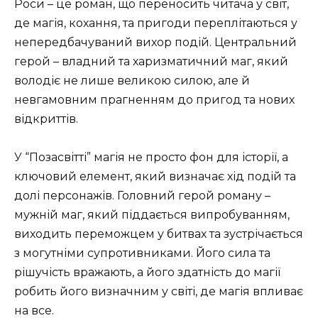
Роси – це роман, що переносить читача у світ,
де магія, кохання, та пригоди переплітаються у
непередбачуваний вихор подій. Центральний
герой – владний та харизматичний маг, який
володіє не лише великою силою, але й
невгамовним прагненням до пригод та нових
відкриттів.
У “Позасвітті” магія не просто фон для історії, а
ключовий елемент, який визначає хід подій та
долі персонажів. Головний герой роману –
мужній маг, який піддається випробуванням,
виходить переможцем у битвах та зустрічається
з могутніми супротивниками. Його сила та
рішучість вражають, а його здатність до магії
робить його визначним у світі, де магія впливає
на все.