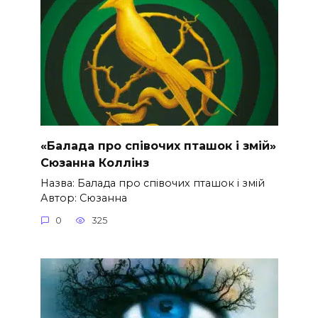
«Балада про співочих пташок і змій»
Сюзанна Коллінз
Назва: Балада про співочих пташок і змій
Автор: Сюзанна
0
325