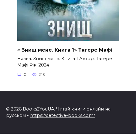
« Знищ мене. Книга 1» Тагере Мафі
Назва: Знищ мене. Книга 1 Автор: Тагере
Мафі Рік: 2024
0
513
© 2026 Books2YouUA. Читай книги онлайн на
русском -
https://detective-books.com/