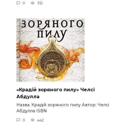
0
312
«Крадій зоряного пилу» Челсі
Абдулла
Назва: Крадій зоряного пилу Автор: Челсі
Абдулла ISBN
0
442