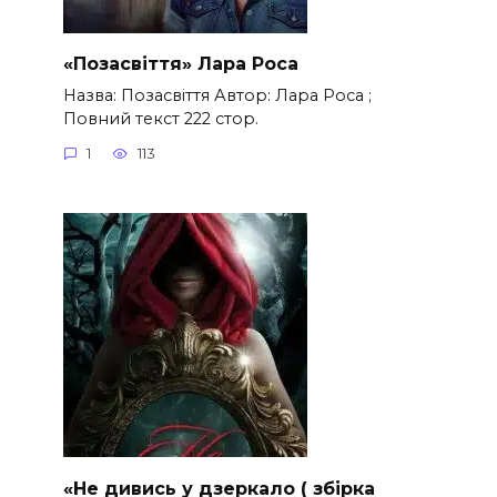
«Позасвіття» Лара Роса
Назва: Позасвіття Автор: Лара Роса ;
Повний текст 222 стор.
1
113
«Не дивись у дзеркало ( збірка