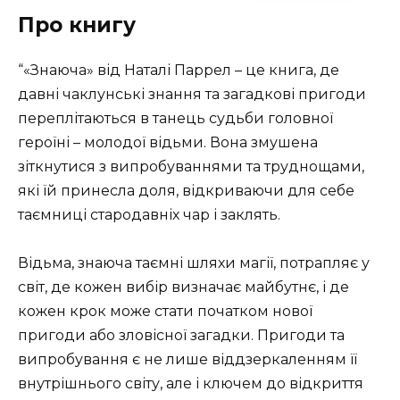
Про книгу
“«Знаюча» від Наталі Паррел – це книга, де
давні чаклунські знання та загадкові пригоди
переплітаються в танець судьби головної
героїні – молодої відьми. Вона змушена
зіткнутися з випробуваннями та труднощами,
які їй принесла доля, відкриваючи для себе
таємниці стародавніх чар і заклять.
Відьма, знаюча таємні шляхи магії, потрапляє у
світ, де кожен вибір визначає майбутнє, і де
кожен крок може стати початком нової
пригоди або зловісної загадки. Пригоди та
випробування є не лише віддзеркаленням її
внутрішнього світу, але і ключем до відкриття