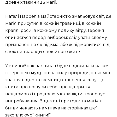
древніх таємниць магії.
Наталі Паррел з майстерністю змальовує світ, де
магія присутня в кожній травинці, в кожній
краплі роси, в кожному подиху вітру. Героїня
опиняється перед вибором: слідувати своєму
призначенню як відьма, або ж відмовитися від
своїх сил заради спокійного життя.
У книзі «Знаюча» читач буде відкривати разом
із героїнею мудрість та силу природи, потаємні
знання відьм та таємниці створення світу. Це
книга про пошуки себе, про відкриття
невідомого і про долю, яка завжди пропонує
випробування. Відьмині пригоди та магічні
битви чекають на читача на сторінках цієї
захоплюючої книги!”