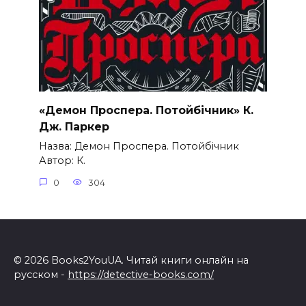
«Демон Проспера. Потойбічник» К.
Дж. Паркер
Назва: Демон Проспера. Потойбічник
Автор: К.
0
304
© 2026 Books2YouUA. Читай книги онлайн на
русском -
https://detective-books.com/