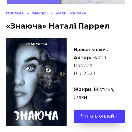
ГОЛОВНА
»
ФЕНТЕЗІ
»
ЖАХИ І МІСТИКА
«Знаюча» Наталі Паррел
Назва:
Знаюча
Автор:
Наталі
Паррел
Рік: 2023
Жанри:
Містика,
Жахи
Читать онлайн