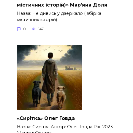
містичних історій)» Мар’яна Доля
Назва: Не дивись у дзеркало ( збірка
містичних історій)
0
147
«Сирітка» Олег Говда
Назва: Сирітка Автор: Олег Говда Рік: 2023