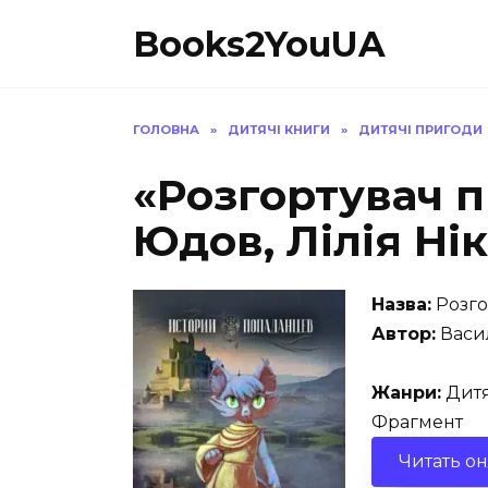
Перейти
Books2YouUA
до
вмісту
ГОЛОВНА
»
ДИТЯЧІ КНИГИ
»
ДИТЯЧІ ПРИГОДИ
«Розгортувач 
Юдов, Лілія Ні
Назва:
Розго
Автор:
Васил
Жанри:
Дитя
Фрагмент
Читать о