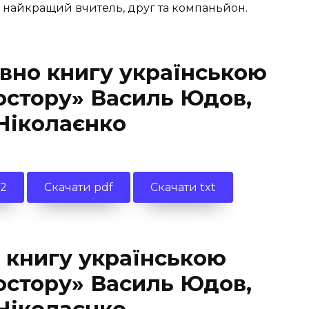
а – найкращий вчитель, друг та компаньйон.
вно книгу українською
остору» Василь Юдов,
 Ніколаєнко
b2
Скачати pdf
Скачати txt
 книгу українською
остору» Василь Юдов,