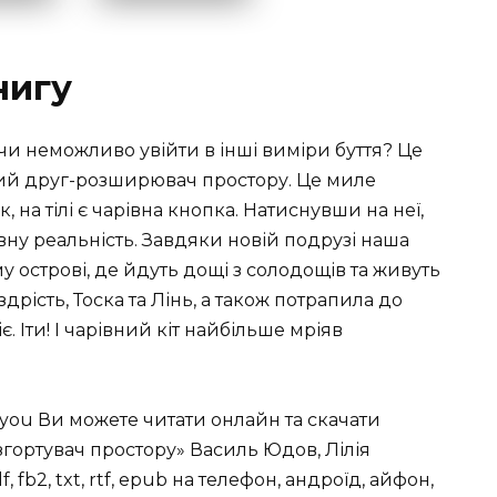
нигу
чи неможливо увійти в інші виміри буття? Це
овий друг-розширювач простору. Це миле
 на тілі є чарівна кнопка. Натиснувши на неї,
ну реальність. Завдяки новій подрузі наша
 острові, де йдуть дощі з солодощів та живуть
здрість, Тоска та Лінь, а також потрапила до
. Іти! І чарівний кіт найбільше мріяв
you Ви можете читати онлайн та скачати
гортувач простору» Василь Юдов, Лілія
 fb2, txt, rtf, epub на телефон, андроїд, айфон,