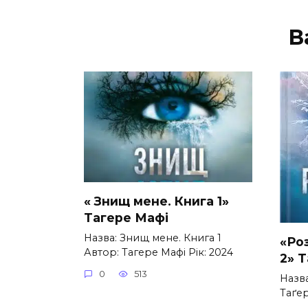
В
« Знищ мене. Книга 1»
Тагере Мафі
Назва: Знищ мене. Книга 1
«Ро
Автор: Тагере Мафі Рік: 2024
2» 
0
513
Назв
Таґер