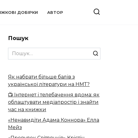
ИЖКОВІ ДОБІРКИ
АВТОР
Пошук
Search
for:
Як набрати більше балів з
української літератури на НМТ?
📺 Інтернет і телебачення вдома: як
облаштувати медіапростір і знайти
час на книжки
«Ненавидіти Адама Коннора» Елла
Мейз
«Провулок Світлячків» Крістін