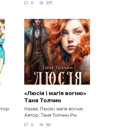
0
257
«Люсія і магія вогню»
Таня Толчин
втор:
Назва: Люсія і магія вогню
Автор: Таня Толчин Рік
0
191