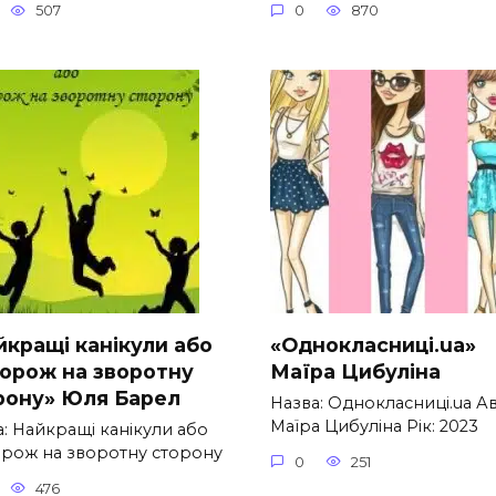
507
0
870
йкращі канікули або
«Однокласниці.ua»
орож на зворотну
Маїра Цибуліна
рону» Юля Барел
Назва: Однокласниці.ua А
Маїра Цибуліна Рік: 2023
: Найкращі канікули або
рож на зворотну сторону
0
251
476