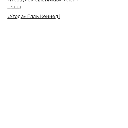
Генна
«Угода» Елль Кеннеді