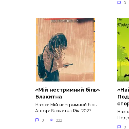
0
«Мій нестримний біль»
«На
Блакитна
Под
сто
Назва: Мій нестримний біль
Автор: Блакитна Рік: 2023
Назва
Подо
0
222
0