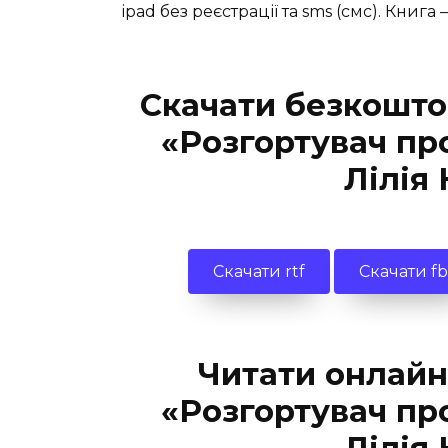
ipad без реєстрації та sms (смс). Книг
Скачати безкошто
«Розгортувач пр
Лілія
Скачати rtf
Скачати f
Читати онлайн
«Розгортувач пр