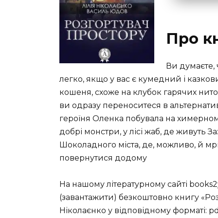
Про к
Ви думаєте, 
легко, якщо у вас є кумедний і казк
кошеня, схоже на клубок гарячих ниток,
ви одразу переноситеся в альтернатив
героїня Оленка побувала на химерному
добрі монстри, у лісі жаб, де живуть За
Шоколадного міста, де, можливо, й мріє
повернутися додому
На нашому літературному сайті books2
(завантажити) безкоштовно книгу «Роз
Ніколаєнко у відповідному форматі: pdf,