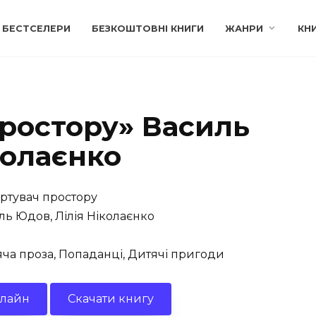
БЕСТСЕЛЕРИ
БЕЗКОШТОВНІ КНИГИ
ЖАНРИ
КН
простору» Василь
колаєнко
ртувач простору
ь Юдов, Лілія Ніколаєнко
ча проза, Попаданці, Дитячі пригоди
нлайн
Скачати книгу