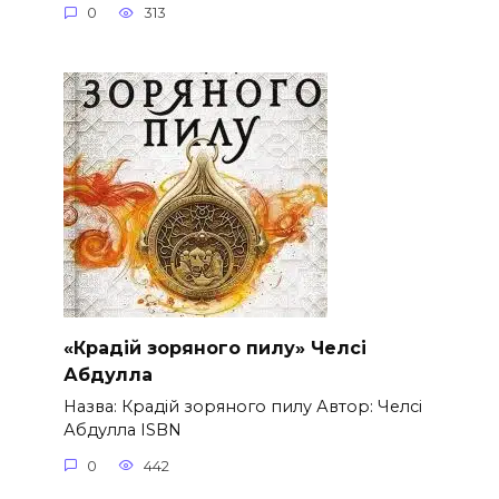
0
313
«Крадій зоряного пилу» Челсі
Абдулла
Назва: Крадій зоряного пилу Автор: Челсі
Абдулла ISBN
0
442