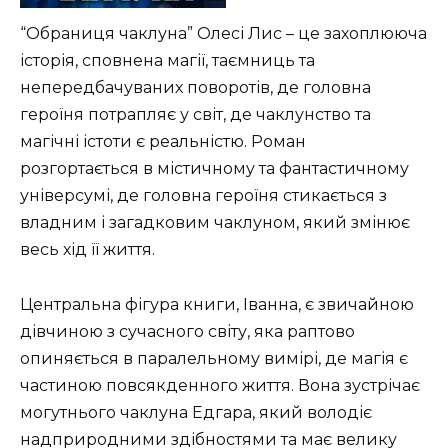
“Обраниця чаклуна” Олесі Лис – це захоплююча
історія, сповнена магії, таємниць та
непередбачуваних поворотів, де головна
героїня потрапляє у світ, де чаклунство та
магічні істоти є реальністю. Роман
розгортається в містичному та фантастичному
універсумі, де головна героїня стикається з
владним і загадковим чаклуном, який змінює
весь хід її життя.
Центральна фігура книги, Іванна, є звичайною
дівчиною з сучасного світу, яка раптово
опиняється в паралельному вимірі, де магія є
частиною повсякденного життя. Вона зустрічає
могутнього чаклуна Едгара, який володіє
надприродними здібностями та має велику