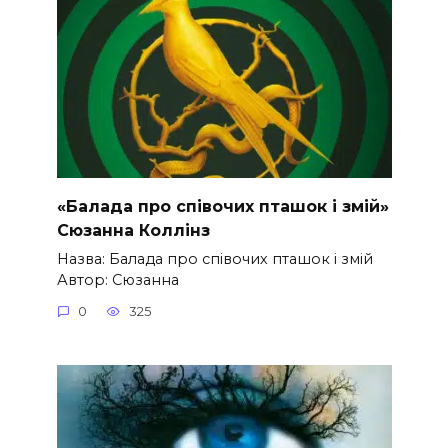
«Балада про співочих пташок і змій»
Сюзанна Коллінз
Назва: Балада про співочих пташок і змій
Автор: Сюзанна
0
325