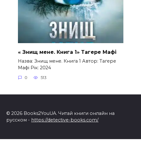
« Знищ мене. Книга 1» Тагере Мафі
Назва: Знищ мене. Книга 1 Автор: Тагере
Мафі Рік: 2024
0
513
© 2026 Books2YouUA. Читай книги онлайн на
русском -
https://detective-books.com/