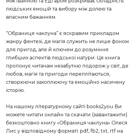
між Іванною та Едгаром розкриває складність
людських емоцій та вибору між долею та
власним бажанням.
“Обраниця чаклуна” є яскравим прикладом
жанру фентезі, де магія служить не лише фоном
для пригод, але й ключем до розуміння
глибших аспектів людської натури. Ця книга
пропонує читачам незабутню подорож у світ, де
любов, магія та пригоди переплітаються,
створюючи захоплюючу та емоційно насичену
історію.
На нашому літературному сайті books2you Ви
можете читати онлайн та скачати (завантажити)
безкоштовно книгу «Обраниця чаклуна» Олеся
Лис у відповідному форматі: pdf, fb2, txt, rtf на