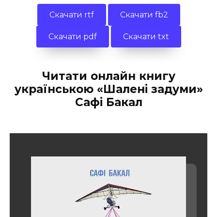
Скачати rtf
Скачати fb2
Скачати pdf
Скачати txt
Читати онлайн книгу
українською «Шалені задуми»
Сафі Бакал