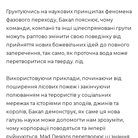
Грунтуючись на наукових принципах феномена
фазового переходу, Бакал пояснює, чому
команди, компанії та інші цілеспрямовані групи
можуть раптово змінити свою поведінку від
прийняття нових божевільних ідей до повного
заперечення, так само, як проточна вода може
перетворитися на тверду. лід.
Використовуючи приклади, починаючи від
поширення лісових пожеж і закінчуючи
полюванням на терористів у соціальних
мережах та історіями про злодіїв, джинів та
королів, Бакал демонструє, як саме ця нова
галузь науки може допомогти нам зрозуміти,
чому корпорації поводяться та імперії
руйнуються. Mad Designs перетворює ці знання