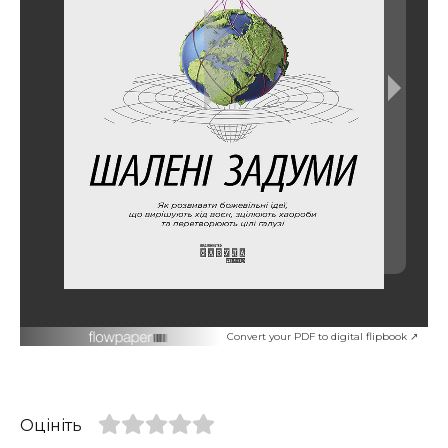
Convert your PDF to digital flipbook ↗
Оцініть