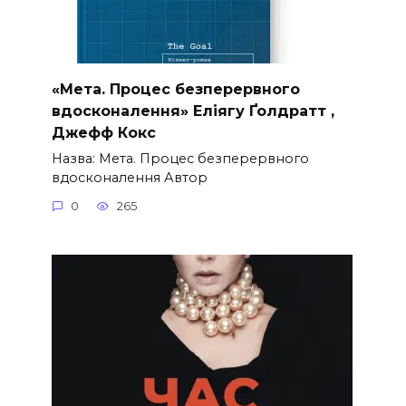
«Мета. Процес безперервного
вдосконалення» Еліягу Ґолдратт ,
Джефф Кокс
Назва: Мета. Процес безперервного
вдосконалення Автор
0
265