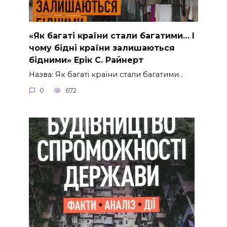
«Як багаті країни стали багатими… І
чому бідні країни залишаються
бідними» Ерік С. Райнерт
Назва: Як багаті країни стали багатими…
0
672