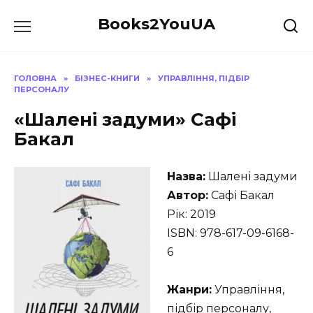
Перейти
Books2YouUA
до
вмісту
ГОЛОВНА
»
БІЗНЕС-КНИГИ
»
УПРАВЛІННЯ, ПІДБІР
ПЕРСОНАЛУ
«Шалені задуми» Сафі
Бакал
Назва:
Шалені задуми
Автор:
Сафі Бакал
Рік: 2019
ISBN: 978-617-09-6168-
6
Жанри:
Управління,
підбір персоналу,