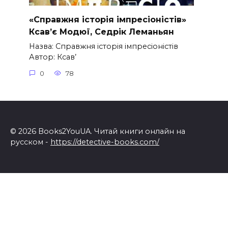
«Справжня історія імпресіоністів»
Ксав’є Модюї, Седрік Леманьян
Назва: Справжня історія імпресіоністів
Автор: Ксав’
0
78
© 2026 Books2YouUA. Читай книги онлайн на
русском -
https://detective-books.com/