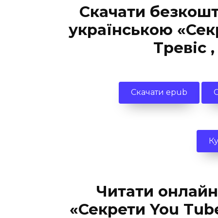
Скачати безкош
українською «Сек
Тревіс 
Скачати epub
К
Читати онлайн
«Секрети You Tub