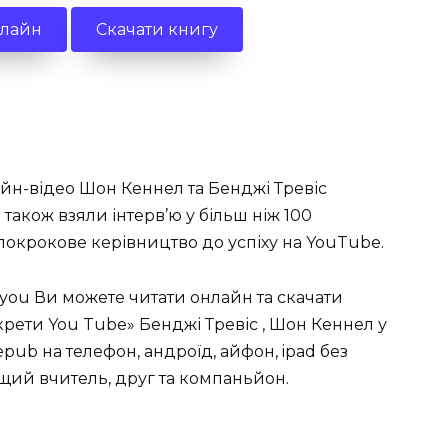
нлайн
Скачати книгу
айн-відео Шон Кеннел та Бенджі Тревіс
також взяли інтерв’ю у більш ніж 100
покрокове керівництво до успіху на YouTube.
you Ви можете читати онлайн та скачати
рети You Tube» Бенджі Тревіс , Шон Кеннел у
, epub на телефон, андроїд, айфон, ipad без
ращий вчитель, друг та компаньйон.