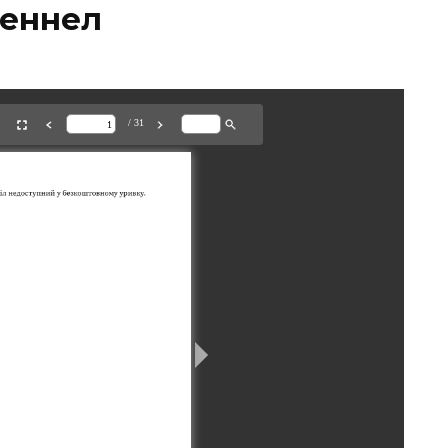
еннел