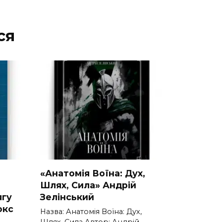
ся
«Анатомія Воїна: Дух,
Шлях, Сила» Андрій
ягу
Зелінський
окс
Назва: Анатомія Воїна: Дух,
Шлях, Сила Автор: Андрій