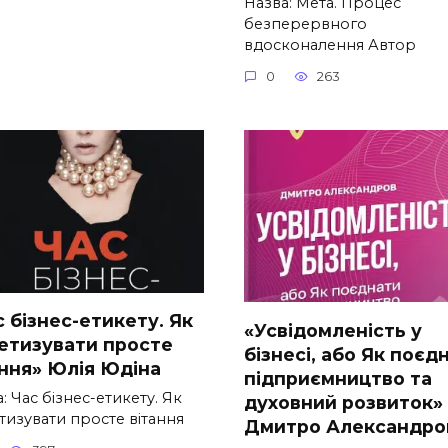
Назва: Мета. Процес
безперервного
вдосконалення Автор
0
263
 бізнес-етикету. Як
«Усвідомленість у
етизувати просте
бізнесі, або Як поєд
ання» Юлія Юдіна
підприємництво та
: Час бізнес-етикету. Як
духовний розвиток»
тизувати просте вітання
Дмитро Александро