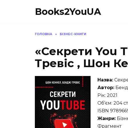
Перейти
Books2YouUA
до
вмісту
ГОЛОВНА
»
БІЗНЕС-КНИГИ
«Секрети You 
Тревіс , Шон К
Назва:
Секре
Автор:
Бендж
Рік: 2021
Об’єм: 204 с
ISBN 978966
Жанри:
Бізн
Фрагмент