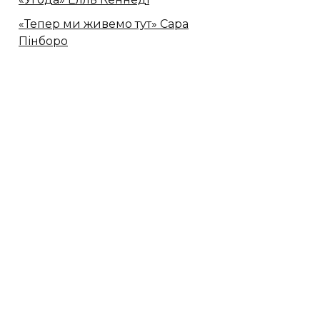
«Тепер ми живемо тут» Сара
Пінборо