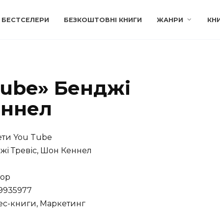
БЕСТСЕЛЕРИ
БЕЗКОШТОВНІ КНИГИ
ЖАНРИ
КН
Tube» Бенджі
еннел
ти You Tube
і Тревіс, Шон Кеннел
тор
9935977
ес-книги, Маркетинг