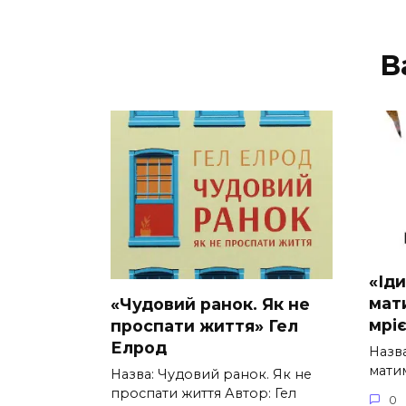
В
«Іди
мат
«Чудовий ранок. Як не
мрі
проспати життя» Гел
Елрод
Назва
мати
Назва: Чудовий ранок. Як не
проспати життя Автор: Гел
0