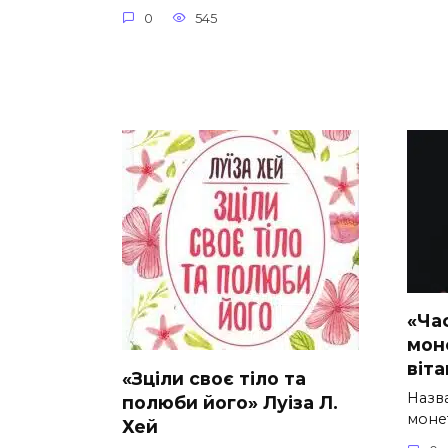
0
545
«Час
мон
віт
«Зціли своє тіло та
Назва
полюби його» Луіза Л.
моне
Хей