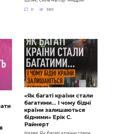
0
380
«Як багаті країни стали
багатими… І чому бідні
нати
країни залишаються
бідними» Ерік С.
Райнерт
в
Назва: Як багаті країни стали