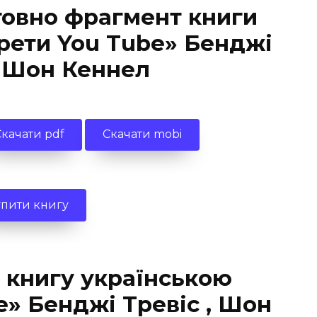
товно фрагмент книги
рети You Tube» Бенджі
, Шон Кеннел
Скачати pdf
Скачати mobi
упити книгу
 книгу українською
e» Бенджі Тревіс , Шон