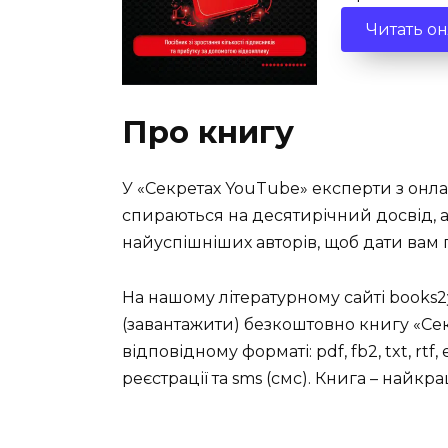
Читать о
Про книгу
У «Секретах YouTube» експерти з онл
спираються на десятирічний досвід, а 
найуспішніших авторів, щоб дати вам 
На нашому літературному сайті books2
(завантажити) безкоштовно книгу «Сек
відповідному форматі: pdf, fb2, txt, rtf
реєстрації та sms (смс). Книга – найк