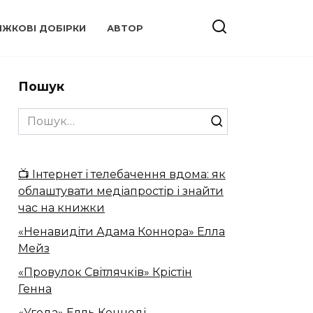
ИЖКОВІ ДОБІРКИ
АВТОР
Пошук
Search
for:
📺 Інтернет і телебачення вдома: як
облаштувати медіапростір і знайти
час на книжки
«Ненавидіти Адама Коннора» Елла
Мейз
«Провулок Світлячків» Крістін
Генна
«Угода» Елль Кеннеді