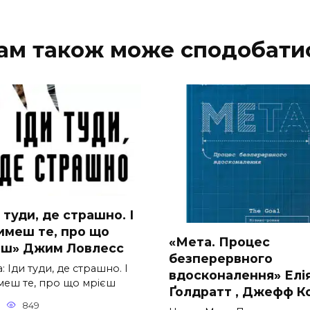
ам також може сподобати
 туди, де страшно. І
имеш те, про що
«Мета. Процес
єш» Джим Ловлесс
безперервного
: Іди туди, де страшно. І
вдосконалення» Елі
меш те, про що мрієш
Ґолдратт , Джефф К
849