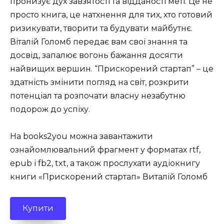
пронизує дух завзятості та відданості меті. Це не
просто книга, це натхнення для тих, хто готовий
ризикувати, творити та будувати майбутнє.
Віталій Голомб передає вам свої знання та
досвід, запалює вогонь бажання досягти
найвищих вершин. “Прискорений стартап” – це
здатність змінити погляд на світ, розкрити
потенціал та розпочати власну незабутню
подорож до успіху.
На books2you можна завантажити
ознайомлювальний фрагмент у форматах rtf,
epub і fb2, txt, а також прослухати аудіокнигу
книги «Прискорений стартап» Виталій Голомб
Купити