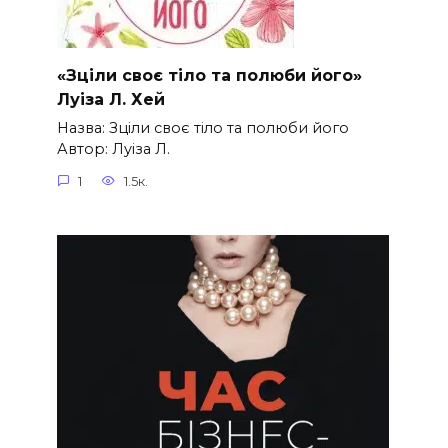
«Зціли своє тіло та полюби його»
Луіза Л. Хей
Назва: Зціли своє тіло та полюби його
Автор: Луіза Л.
1
1.5к.