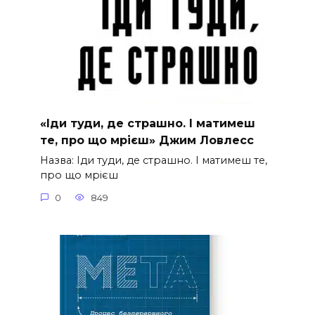
«Іди туди, де страшно. І матимеш
те, про що мрієш» Джим Ловлесс
Назва: Іди туди, де страшно. І матимеш те,
про що мрієш
0
849