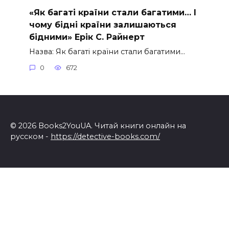
«Як багаті країни стали багатими… І
чому бідні країни залишаються
бідними» Ерік С. Райнерт
Назва: Як багаті країни стали багатими…
0
672
© 2026 Books2YouUA. Читай книги онлайн на
русском -
https://detective-books.com/