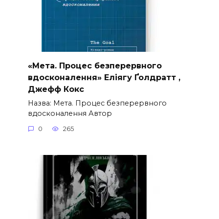
«Мета. Процес безперервного
вдосконалення» Еліягу Ґолдратт ,
Джефф Кокс
Назва: Мета. Процес безперервного
вдосконалення Автор
0
265