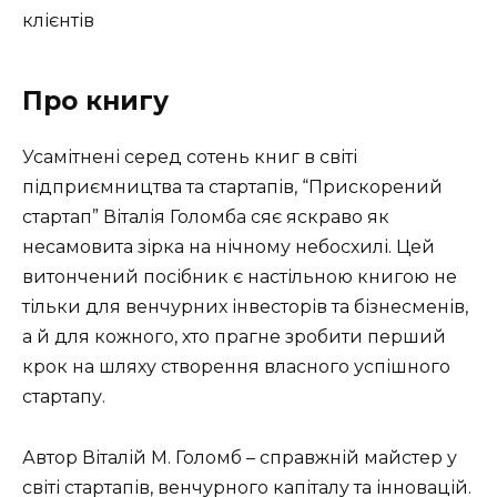
клієнтів
Про книгу
Усамітнені серед сотень книг в світі
підприємництва та стартапів, “Прискорений
стартап” Віталія Голомба сяє яскраво як
несамовита зірка на нічному небосхилі. Цей
витончений посібник є настільною книгою не
тільки для венчурних інвесторів та бізнесменів,
а й для кожного, хто прагне зробити перший
крок на шляху створення власного успішного
стартапу.
Автор Віталій М. Голомб – справжній майстер у
світі стартапів, венчурного капіталу та інновацій.