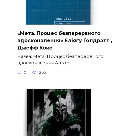
«Мета. Процес безперервного
вдосконалення» Еліягу Ґолдратт ,
Джефф Кокс
Назва: Мета. Процес безперервного
вдосконалення Автор
0
265