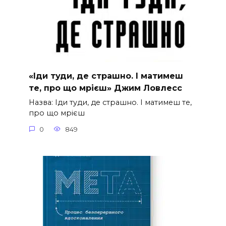
«Іди туди, де страшно. І матимеш
те, про що мрієш» Джим Ловлесс
Назва: Іди туди, де страшно. І матимеш те,
про що мрієш
0
849