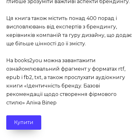
глибше зрозуміти важливі аспекти брендингу.
Ця книга також містить понад 400 порад і
висловлювань від експертів з брендингу,
керівників компаній та гуру дизайну, що додає
ще більше цінності до її змісту.
На books2you можна завантажити
ознайомлювальний фрагмент у форматах rtf,
epub і fb2, txt, а також прослухати аудіокнигу
книги «Ідентичність бренду. Базові
рекомендації щодо створення фірмового
стилю» Аліна Вілер
Купити