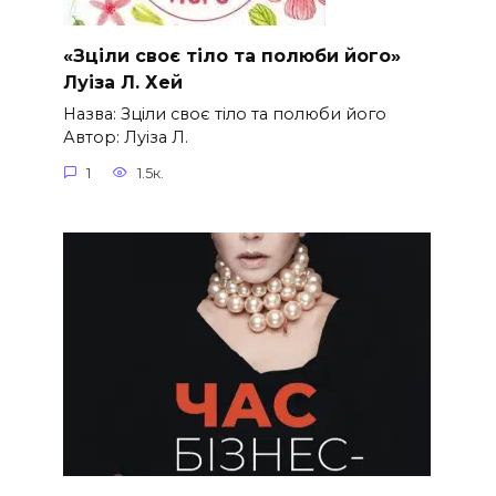
«Зціли своє тіло та полюби його»
Луіза Л. Хей
Назва: Зціли своє тіло та полюби його
Автор: Луіза Л.
1
1.5к.