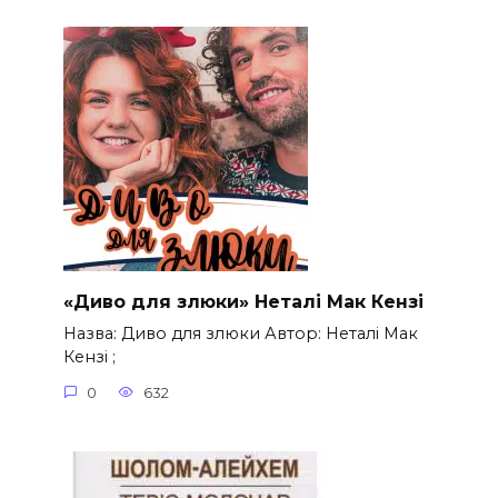
«Диво для злюки» Неталі Мак Кензі
Назва: Диво для злюки Автор: Неталі Мак
Кензі ;
0
632