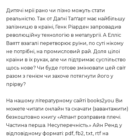
Дитячі мрії рано чи пізно можуть стати
реальністю. Так от Даґні Таґґарт має найбільшу
залізницю в країні, Генк Ріарден запровадив
революційну технологію в металургії. А Елліс
Ваятт взагалі перетворює руїни, по суті нікому
не потрібні, на промисловий рай. Доля цілої
країни в їх руках, але чи підтримає суспільство
щось нове? Чи буде готове змінювати цей світ
разом з генієм чи захоче потягнути його у
прірву?
На нашому літературному сайті books2you Ви
можете читати онлайн та скачати (завантажити)
безкоштовно книгу «Атлант розправив плечі.
Частина перша. Несуперечність.» Айн Ренд у
відповідному форматі: pdf, fb2, txt, rtf на