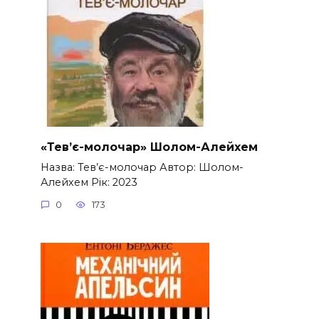
«Тев’є-молочар» Шолом-Алейхем
Назва: Тев’є-молочар Автор: Шолом-
Алейхем Рік: 2023
0
173