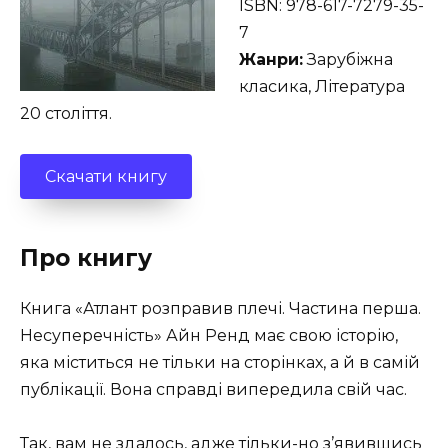
ISBN: 978-617-7279-35-
7
Жанри:
Зарубіжна
класика, Література
20 століття.
Скачати книгу
Про книгу
Книга «Атлант розправив плечі. Частина перша.
Несуперечність» Айн Ренд має свою історію,
яка міститься не тільки на сторінках, а й в самій
публікації. Вона справді випередила свій час.
Так, вам не здалось, адже тільки-но з’явившись