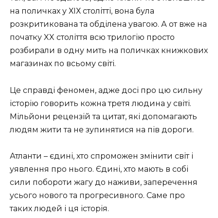
на поличках у ХІХ столітті, вона була
розкритикована та обділена увагою. А от вже на
початку XX століття всю трилогію просто
розбирали в одну мить на поличках книжкових
магазинах по всьому світі.
Це справді феномен, адже досі про цю сильну
історію говорить кожна третя людина у світі.
Мільйони рецензій та цитат, які допомагають
людям жити та не зупинятися на пів дороги.
Атланти – єдині, хто спроможен змінити світ і
уявлення про нього. Єдині, хто мають в собі
сили побороти жагу до наживи, заперечення
усього нового та прогресивного. Саме про
таких людей і ця історія.