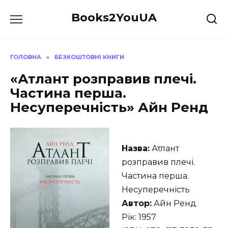
Перейти
Books2YouUA
до
вмісту
ГОЛОВНА
»
БЕЗКОШТОВНІ КНИГИ
«Атлант розправив плечі.
Частина перша.
Несуперечність» Айн Ренд
Назва:
Атлант
розправив плечі.
Частина перша.
Несуперечність
Автор:
Айн Ренд
Рік: 1957