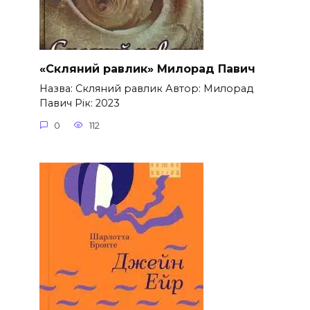
«Скляний равлик» Милорад Павич
Назва: Скляний равлик Автор: Милорад
Павич Рік: 2023
0
112