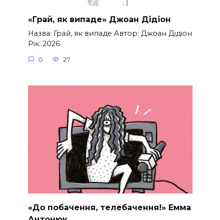
«Грай, як випаде» Джоан Дідіон
Назва: Грай, як випаде Автор: Джоан Дідіон
Рік: 2026
0
27
«До побачення, телебачення!» Емма
Антонюк