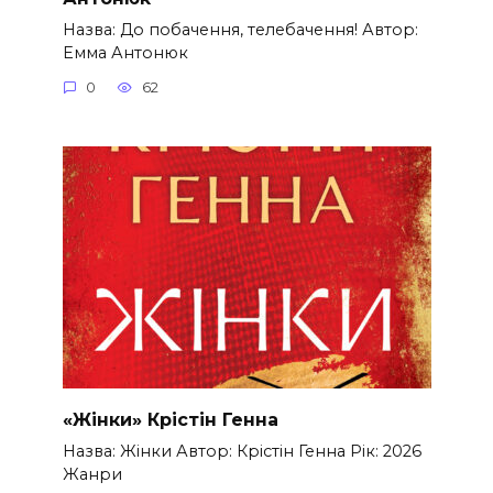
Назва: До побачення, телебачення! Автор:
Емма Антонюк
0
62
«Жінки» Крістін Генна
Назва: Жінки Автор: Крістін Генна Рік: 2026
Жанри