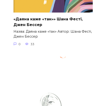
«Даяна каже «так»» Шана Фесті,
Джен Бессер
Назва: Даяна каже «так» Автор: Шана Фесті,
Джен Бессер
0
33