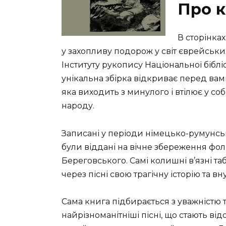
Про к
В сторінка
у захопливу подорож у світ єврейських
Інституту рукопису Національної бібліо
унікальна збірка відкриває перед ва
яка виходить з минулого і втілює у собі
народу.
Записані у періоди німецько-румунської
були віддані на вічне збереження ф
Береговського. Самі колишні в’язні та
через пісні свою трагічну історію та в
Сама книга підбирається з уважністю 
найрізноманітніші пісні, що стають ві