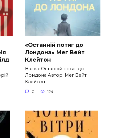
«Останній потяг до
ія
Лондона» Мег Вейт
ілд
Клейтон
Назва: Останній потяг до
ерій
Лондона Автор: Мег Вейт
Клейтон
0
124