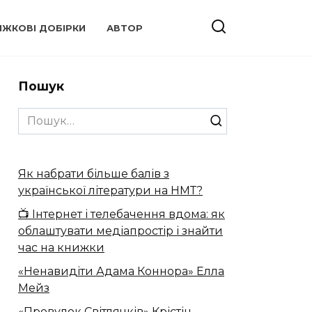
ИЖКОВІ ДОБІРКИ
АВТОР
Пошук
Search
for:
Як набрати більше балів з
української літератури на НМТ?
📺 Інтернет і телебачення вдома: як
облаштувати медіапростір і знайти
час на книжки
«Ненавидіти Адама Коннора» Елла
Мейз
«Провулок Світлячків» Крістін