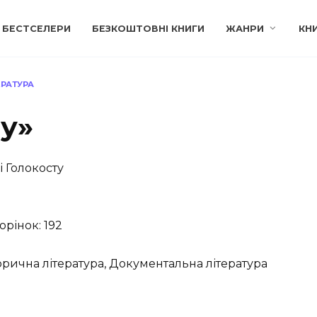
БЕСТСЕЛЕРИ
БЕЗКОШТОВНІ КНИГИ
ЖАНРИ
КН
ЕРАТУРА
ту»
і Голокосту
орінок: 192
орична література, Документальна література