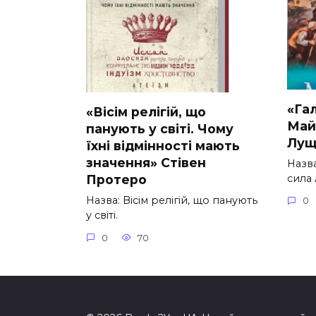
«Гал
«Вісім релігій, що
Май
панують у світі. Чому
Лущ
їхні відмінності мають
значення» Стівен
Назва
сила
Протеро
Назва: Вісім релігій, що панують
0
у світі.
0
70