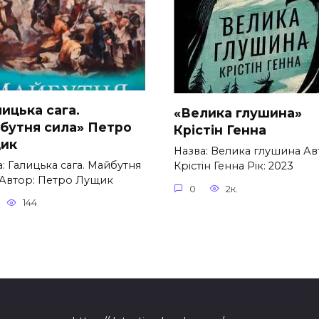
ицька сага.
«Велика глушина»
бутня сила» Петро
Крістін Генна
ик
Назва: Велика глушина Ав
: Галицька сага. Майбутня
Крістін Генна Рік: 2023
 Автор: Петро Лущик
0
2к.
144