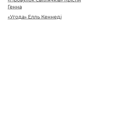
Генна
«Угода» Елль Кеннеді