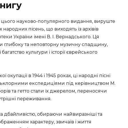
нигу
х цього науково-популярного видання, вируште
 народних пісень, що виходять із архівів
теки України імені В. І. Вернадського. Ця
ми глибоку та неповторну музичну спадщину,
 багатство культури і історії єврейського
 окупації в 1944 і 1945 роках, ці народні пісні
ольклорними експедиціями під керівництвом М.
борів та гетто стали їх джерелом, переносячи
нутрішні переживання.
та дбайливістю, обираючи найвиразніші та
дображенням характеру, звичаїв і життя