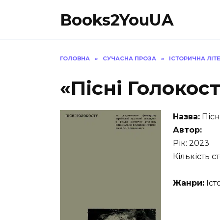
Перейти
Books2YouUA
до
вмісту
ГОЛОВНА
»
СУЧАСНА ПРОЗА
»
ІСТОРИЧНА ЛІТ
«Пісні Голокос
Назва:
Пісн
Автор:
Рік: 2023
Кількість ст
Жанри:
Іст