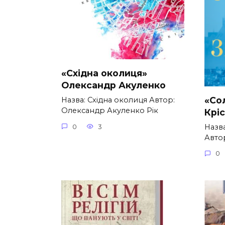
«Східна околиця»
Олександр Акуленко
«Со
Назва: Східна околиця Автор:
Олександр Акуленко Рік
Крі
Назва
0
3
Автор
0