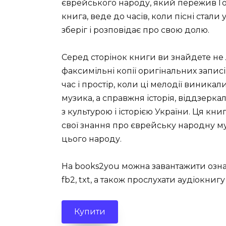
єврейського народу, який пережив Гол
книга, веде до часів, коли пісні стал
зберіг і розповідає про свою долю.
Серед сторінок книги ви знайдете не 
факсимільні копії оригінальних запис
час і простір, коли ці мелодії виникали
музика, а справжня історія, віддзерка
з культурою і історією України. Ця кн
свої знання про єврейську народну м
цього народу.
На books2you можна завантажити озна
fb2, txt, а також прослухати аудіокниг
Купити