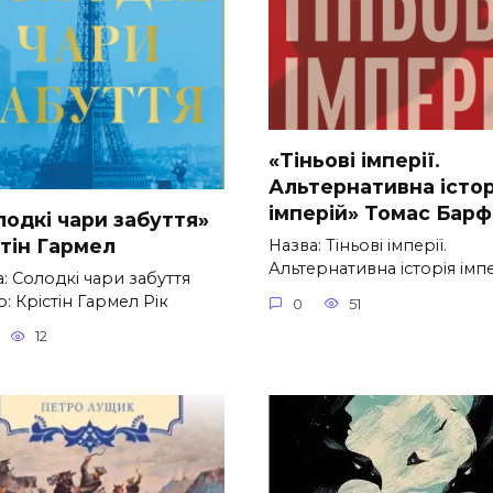
«Тіньові імперії.
Альтернативна істор
імперій» Томас Барф
лодкі чари забуття»
стін Гармел
Назва: Тіньові імперії.
Альтернативна історія імп
: Солодкі чари забуття
: Крістін Гармел Рік
0
51
12