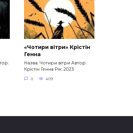
«Чотири вітри» Крістін
Генна
тор:
Назва: Чотири вітри Автор:
Крістін Генна Рік: 2023
0
409