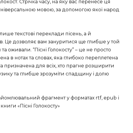
окост. Стрічка часу, на яку вас перенесе ця
и універсальною мовою, за допомогою якої народ
лише текстові переклади пісень, а й
ів. Це дозволяє вам зануритися ще глибше у той
 та оживали. “Пісні Голокосту” – це не просто
лена в нотах та словах, яка глибоко переплетена
ига призначена для всіх, хто прагне розширити
узику та глибше зрозуміти спадщину і долю
йомлювальний фрагмент у форматах rtf, epub і
у книги «Пісні Голокосту»