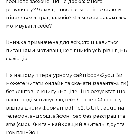
грошове заохочення не дає бажаного
результату? Чому цінності компанії не стають
цінностями працівників? Чи можна навчитися
мотивувати себе?
Книжка призначена для всіх, хто цікавиться
питаннями мотивації, керівників усіх рівнів, HR-
фахівців.
На нашому літературному сайті books2you Ви
можете читати онлайн та скачати (завантажити)
безкоштовно книгу «Націлені на результат. Що
насправді мотивує людей» Сьюзен Фовлер у
відповідному форматі: pdf, fb2, txt, rtf, epub на
телефон, андроїд, айфон, ipad без реєстрації та
sms (смс). Книга – найкращий вчитель, друг та
компаньйон.