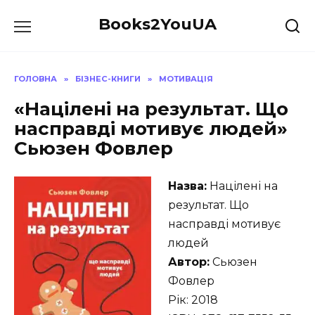
Перейти
Books2YouUA
до
вмісту
ГОЛОВНА
»
БІЗНЕС-КНИГИ
»
МОТИВАЦІЯ
«Націлені на результат. Що
насправді мотивує людей»
Сьюзен Фовлер
Назва:
Націлені на
результат. Що
насправді мотивує
людей
Автор:
Сьюзен
Фовлер
Рік: 2018