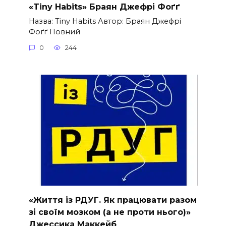
«Tiny Habits» Браян Джефрі Фоґґ
Назва: Tiny Habits Автор: Браян Джефрі
Фоґґ Повний
0
244
«Життя із РДУГ. Як працювати разом
зі своїм мозком (а не проти нього)»
Джессика Маккейб