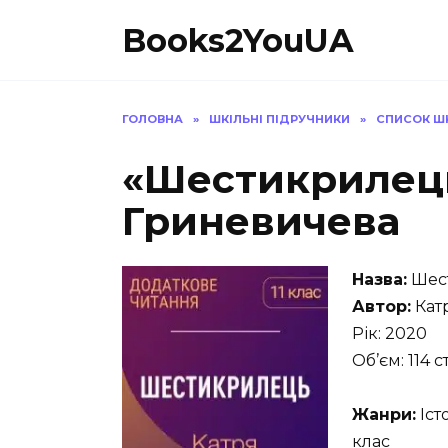
Перейти
Books2YouUA
до
вмісту
ГОЛОВНА
»
ШКІЛЬНІ ПІДРУЧНИКИ
»
СПИСОК ШК
«Шестикрилец
Гриневичева
Назва:
Шес
Автор:
Кат
Рік: 2020
Об’єм: 114 с
Жанри:
Іст
клас