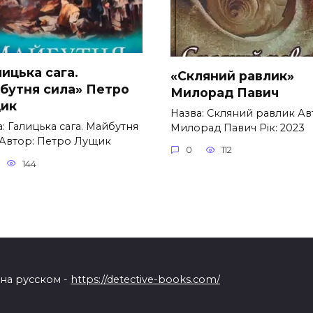
ицька сага.
«Скляний равлик»
бутня сила» Петро
Милорад Павич
ик
Назва: Скляний равлик Ав
: Галицька сага. Майбутня
Милорад Павич Рік: 2023
 Автор: Петро Лущик
0
112
144
 на русском -
https://detective-books.com/