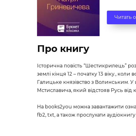
Читать 
Про книгу
Історична повість “Шестикрилець” ро
землі кінця 12 – початку 13 віку., ко
Галицьке князівство з Волинським. У 
Мстиславича, який відстояв Русь від к
На books2you можна завантажити озна
fb2, txt, а також прослухати аудіокн