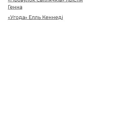
Генна
«Угода» Елль Кеннеді