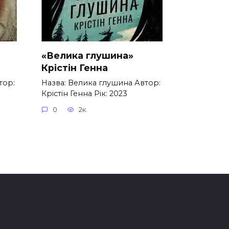
«Велика глушина»
Крістін Генна
тор:
Назва: Велика глушина Автор:
Крістін Генна Рік: 2023
0
2к.