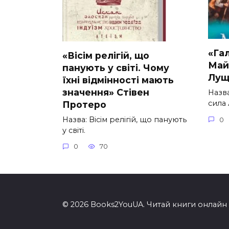
«Гал
«Вісім релігій, що
Май
панують у світі. Чому
Лущ
їхні відмінності мають
значення» Стівен
Назва
сила
Протеро
Назва: Вісім релігій, що панують
0
у світі.
0
70
© 2026 Books2YouUA. Читай книги онлайн