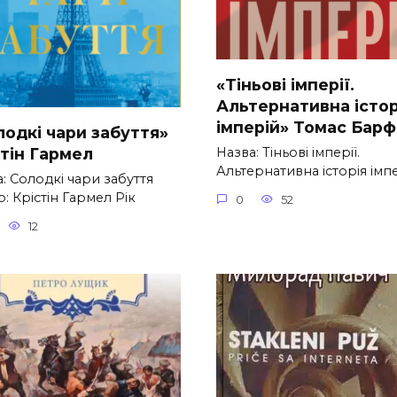
«Тіньові імперії.
Альтернативна істор
імперій» Томас Барф
лодкі чари забуття»
стін Гармел
Назва: Тіньові імперії.
Альтернативна історія імп
: Солодкі чари забуття
: Крістін Гармел Рік
0
52
12