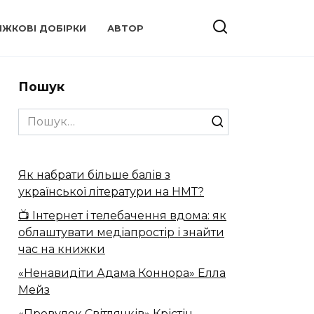
ИЖКОВІ ДОБІРКИ
АВТОР
Пошук
Search
for:
Як набрати більше балів з
української літератури на НМТ?
📺 Інтернет і телебачення вдома: як
облаштувати медіапростір і знайти
час на книжки
«Ненавидіти Адама Коннора» Елла
Мейз
«Провулок Світлячків» Крістін