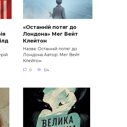
«Останній потяг до
ія
Лондона» Мег Вейт
ілд
Клейтон
Назва: Останній потяг до
ерій
Лондона Автор: Мег Вейт
Клейтон
0
124