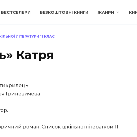
БЕСТСЕЛЕРИ
БЕЗКОШТОВНІ КНИГИ
ЖАНРИ
КН
ІЛЬНОЇ ЛІТЕРАТУРИ 11 КЛАС
ь» Катря
тикрилець
ря Гриневичева
тор.
оричний роман, Список шкільної літератури 11