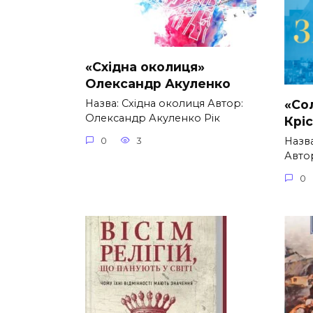
«Східна околиця»
Олександр Акуленко
«Со
Назва: Східна околиця Автор:
Олександр Акуленко Рік
Крі
Назва
0
3
Автор
0