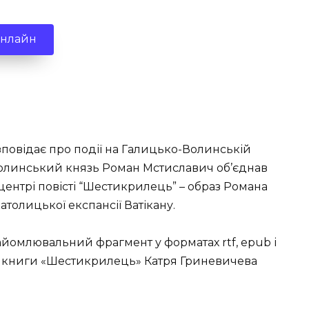
онлайн
зповідає про події на Галицько-Волинській
ли волинський князь Роман Мстиславич об’єднав
центрі повісті “Шестикрилець” – образ Романа
атолицької експансії Ватікану.
йомлювальний фрагмент у форматах rtf, epub і
игу книги «Шестикрилець» Катря Гриневичева