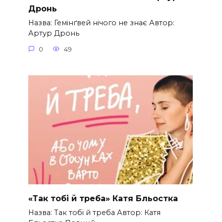
Дронь
Назва: Гемінґвей нічого не знає Автор:
Артур Дронь
0
49
«Так тобі й треба» Катя Бльостка
Назва: Так тобі й треба Автор: Катя