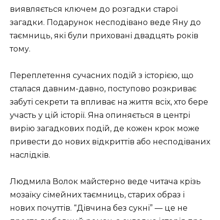
виявляється ключем до розгадки старої
загадки. Подарунок несподівано веде Яну до
таємниць, які були приховані двадцять років
тому.
Переплетення сучасних подій з історією, що
сталася давним-давно, поступово розкриває
забуті секрети та впливає на життя всіх, хто бере
участь у цій історії. Яна опиняється в центрі
вирію загадкових подій, де кожен крок може
привести до нових відкриттів або несподіваних
наслідків.
Людмила Волок майстерно веде читача крізь
мозаїку сімейних таємниць, старих образ і
нових почуттів. “Дівчина без сукні” — це не