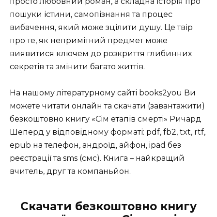
просто любовний роман, а складна історія про
пошуки істини, самопізнання та процес
вибачення, який може зцілити душу. Це твір
про те, як непримітний предмет може
виявитися ключем до розкриття глибинних
секретів та змінити багато життів.
На нашому літературному сайті books2you Ви
можете читати онлайн та скачати (завантажити)
безкоштовно книгу «Сім етапів смерті» Ричард
Шеперд у відповідному форматі: pdf, fb2, txt, rtf,
epub на телефон, андроїд, айфон, ipad без
реєстрації та sms (смс). Книга – найкращий
вчитель, друг та компаньйон.
Скачати безкоштовно книгу