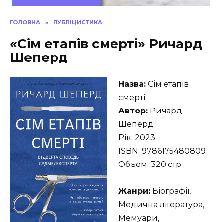
ГОЛОВНА
»
ПУБЛІЦИСТИКА
«Сім етапів смерті» Ричард
Шеперд
Назва:
Сім етапів
смерті
Автор:
Ричард
Шеперд
Рік: 2023
ISBN: 9786175480809
Объем: 320 стр.
Жанри:
Біографії,
Медична література,
Мемуари,