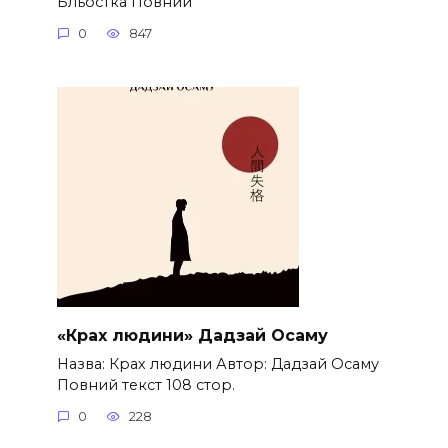
Бльостка Повний
0
847
«Крах людини» Дадзай Осаму
Назва: Крах людини Автор: Дадзай Осаму
Повний текст 108 стор.
0
228