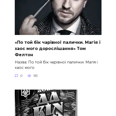
«По той бік чарівної палички. Магія і
хаос мого дорослішання» Том
Фелтон
Назва: По той бік чарівної палички. Магія і
хаос мого
0
161