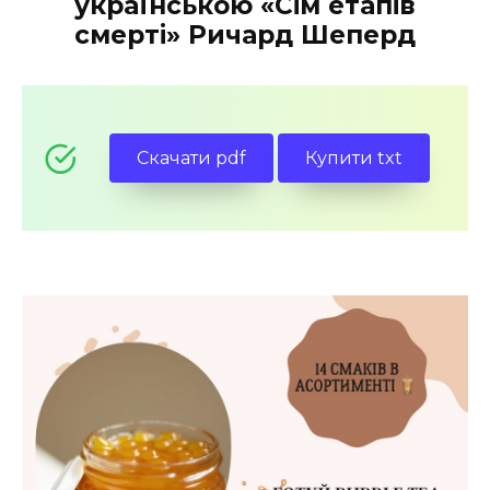
українською «Сім етапів
смерті» Ричард Шеперд
Скачати pdf
Купити txt