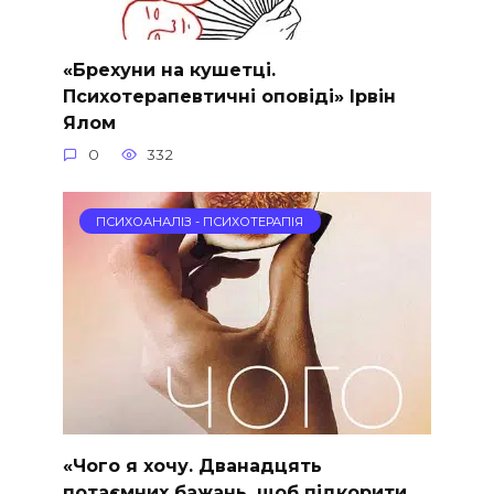
«Брехуни на кушетці.
Психотерапевтичні оповіді» Ірвін
Ялом
0
332
ПСИХОАНАЛІЗ - ПСИХОТЕРАПІЯ
«Чого я хочу. Дванадцять
потаємних бажань, щоб підкорити