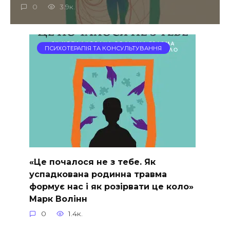
0
3.9к.
ПСИХОТЕРАПІЯ ТА КОНСУЛЬТУВАННЯ
«Це почалося не з тебе. Як
успадкована родинна травма
формує нас і як розірвати це коло»
Марк Волінн
0
1.4к.