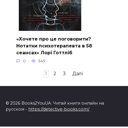
«Хочете про це поговорити?
Нотатки психотерапевта в 58
сеансах» Лорі Готтліб
0
345
Навігація
1
2
3
Далі
записів
© 2026 Books2YouUA. Читай книги онлайн на
русском -
https://detective-books.com/