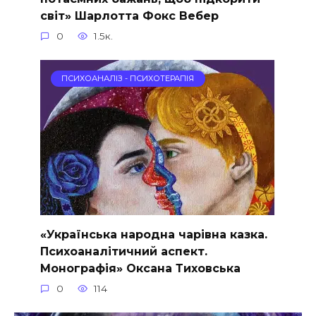
світ» Шарлотта Фокс Вебер
0
1.5к.
ПСИХОАНАЛІЗ - ПСИХОТЕРАПІЯ
«Українська народна чарівна казка.
Психоаналітичний аспект.
Монографія» Оксана Тиховська
0
114