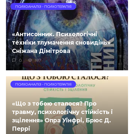
ПСИХОАНАЛІЗ - ПСИХОТЕРАПІЯ
«Антисонник. Психологічні
техніки тлумачення сновидінь»
Сніжана Дімітрова
0
187
ПСИХОАНАЛІЗ - ПСИХОТЕРАПІЯ
«Що з тобою сталося? Про
травму, психологічну стійкість і
зцілення» Опра Уінфрі, Брюс Д.
Перрі